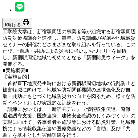
print
印刷する
工学院大学は、新宿駅周辺の事業者等が組織する新宿駅周辺
防災対策協議会と連携し、毎年、防災訓練の実施や地域減災
セミナーの開催などさまざまな取り組みを行っている。この
たび、“自助・共助による災害に強いまちづくり ”を目指
し、新宿駅周辺地域で初めてとなる「新宿防災ウィーク」を
開催する。
■実施概要■
【実施目的】
・首都直下地震発生時における新宿駅周辺地域の混乱防止と
被害軽減に向けて、地域や防災関係機関の連携強化及び自
助・共助にもとづく地域防災力の向上を図るため、様々な防
災イベントおよび実践的な訓練を行う。
・訓練においては、「新宿モデル」（情報収集伝達、避難・
退避誘導支援、医療連携、建物安全確認のしくみづくり）の
実現に向けて、各事業者や施設等における防災対策、地域連
携による情報収集伝達や医療救護などの「自助」及び「共
助」を基本とした実働訓練を行う。