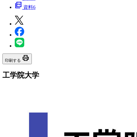
picture_as_pdf
資料6
print
印刷する
工学院大学