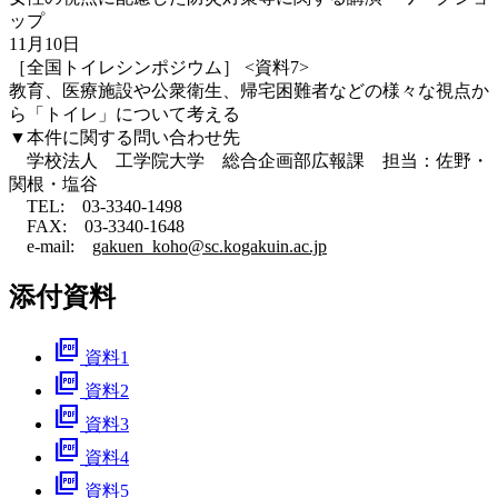
ップ
11月10日
［全国トイレシンポジウム］ <資料7>
教育、医療施設や公衆衛生、帰宅困難者などの様々な視点か
ら「トイレ」について考える
▼本件に関する問い合わせ先
学校法人 工学院大学 総合企画部広報課 担当：佐野・
関根・塩谷
TEL: 03-3340-1498
FAX: 03-3340-1648
e-mail:
gakuen_koho@sc.kogakuin.ac.jp
添付資料
picture_as_pdf
資料1
picture_as_pdf
資料2
picture_as_pdf
資料3
picture_as_pdf
資料4
picture_as_pdf
資料5