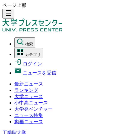
ページ上部
density_medium
検索
カテゴリ
ログイン
ニュースを受信
最新ニュース
ランキング
大学ニュース
小中高ニュース
大学発ベンチャー
ニュース特集
動画ニュース
工学院大学