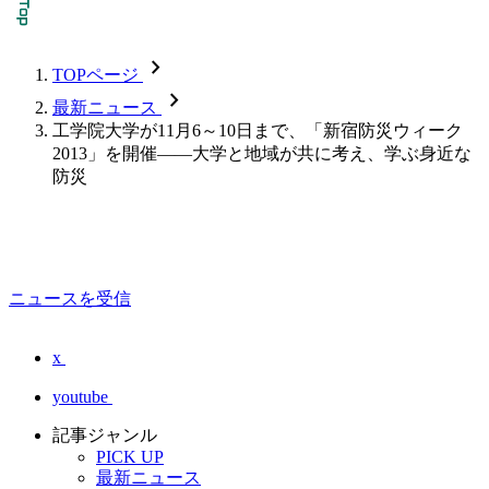
chevron_forward
TOPページ
chevron_forward
最新ニュース
工学院大学が11月6～10日まで、「新宿防災ウィーク
2013」を開催――大学と地域が共に考え、学ぶ身近な
防災
ニュースを受信
x
youtube
記事ジャンル
PICK UP
最新ニュース