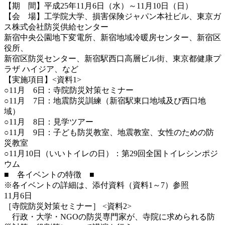
【期 間】平成25年11月6日（水）～11月10日（日）
【会 場】工学院大学、損害保険ジャパン本社ビル、東京ガ
ス株式会社防災供給センター
新宿中央公園地下変電所、新宿地域冷暖房センター、新宿区
役所、
新宿区防災センター、新宿駅西口高層ビル街、東京都健康プ
ラザ ハイジア、など
【実施項目】<資料1>
○11月 6日：寺院防災対策セミナー
○11月 7日：地震防災訓練（新宿駅東口地域及び西口地
域）
○11月 8日：見学ツアー
○11月 9日：子ども防災教室、地震教室、女性のための防
災教室
○11月10日（いいトイレの日）：第29回全国トイレシンポジ
ウム
■ 各イベントの特徴 ■
※各イベントの詳細は、添付資料（資料1～7）参照
11月6日
［寺院防災対策セミナー］ <資料2>
行政・大学・NGOの防災専門家が、寺院に求められる防