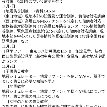
災対策・役割等について講演を行う
11月7日
［地震防災訓練］ <資料3.4.5.6>
《東口地域》現地本部の設置及び運営訓練、負傷者対応訓練
《西口地域》高層ビル内のテナントを想定した傷病者対応・
建物被害対応訓練および高層ビル防災センターでの情報集約
等訓練、緊急医療救護所(仮)を想定した傷病者対応訓練、現
地本部を中心とした災害情報等受発信訓練および帰宅困難者
誘導訓練、など
11月8日
［見学ツアー］ 東京ガス防災供給センター施設見学、新宿
西口防災施設見学（新宿中央公園地下変電所、新宿地域冷暖
房センター）
11月9日
［子供防災教室］
地震シミュレーター（地震ザブトン）を使いながら、親子で
楽しく防災に必要な知識を学ぶ
［地震教室］
地震シミュレーター（地震ザブトン）で様々な揺れについて
学び、防災意識の向上につなげる
［女性のための防災教室］
女性の視点に配慮した防災対策等に関する講演・ワークショ