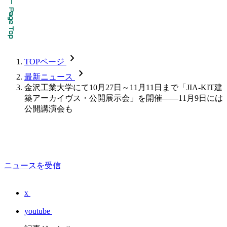
chevron_forward
TOPページ
chevron_forward
最新ニュース
金沢工業大学にて10月27日～11月11日まで「JIA-KIT建
築アーカイヴス・公開展示会」を開催――11月9日には
公開講演会も
ニュースを受信
x
youtube