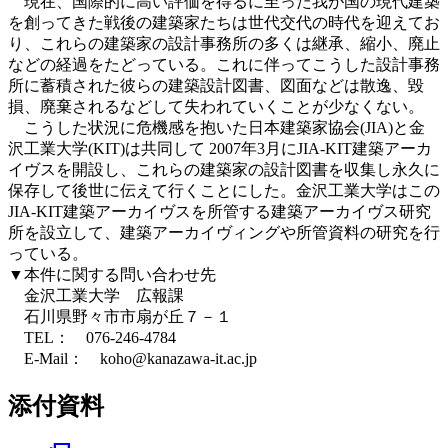
現在、国際的に高い評価を得るに至った我が国の現代建築
を創ってきた戦後の建築家たちは世代交代の時代を迎えてお
り、これらの建築家の設計事務所の多くは継承、縮小、廃止
などの経過をたどっている。これに伴ってこうした設計事務
所に蓄積された彼らの建築設計図書、図面などは散逸、毀
損、廃棄されるなどして失われていくことが少なくない。
こうした状況に危機感を抱いた日本建築家協会(JIA)と金
沢工業大学(KIT)は共同して 2007年3月にJIA-KIT建築アーカ
イヴスを開設し、これらの建築家の設計図書を収集し永久に
保存して後世に伝えて行くことにした。金沢工業大学はこの
JIA-KIT建築アーカイヴスを所管する建築アーカイヴス研究
所を設立して、建築アーカイヴィングや所管資料の研究を行
っている。
▼本件に関する問い合わせ先
金沢工業大学 広報課
石川県野々市市扇が丘７－１
TEL： 076-246-4784
E-Mail： koho@kanazawa-it.ac.jp
添付資料