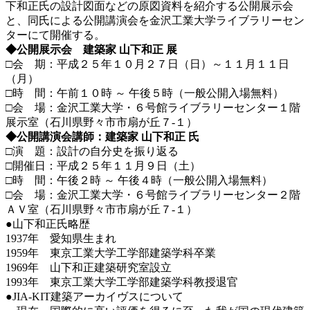
下和正氏の設計図面などの原図資料を紹介する公開展示会
と、同氏による公開講演会を金沢工業大学ライブラリーセン
ターにて開催する。
◆公開展示会 建築家 山下和正 展
□会 期：平成２５年１０月２７日（日）～１１月１１日
（月）
□時 間：午前１０時 ～ 午後５時（一般公開入場無料）
□会 場：金沢工業大学・６号館ライブラリーセンター１階
展示室（石川県野々市市扇が丘７-１）
◆公開講演会講師：建築家 山下和正 氏
□演 題：設計の自分史を振り返る
□開催日：平成２５年１１月９日（土）
□時 間：午後２時 ～ 午後４時（一般公開入場無料）
□会 場：金沢工業大学・６号館ライブラリーセンター２階
ＡＶ室（石川県野々市市扇が丘７-１）
●山下和正氏略歴
1937年 愛知県生まれ
1959年 東京工業大学工学部建築学科卒業
1969年 山下和正建築研究室設立
1993年 東京工業大学工学部建築学科教授退官
●JIA-KIT建築アーカイヴスについて