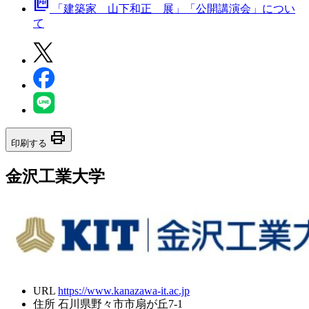
picture_as_pdf
「建築家 山下和正 展」「公開講演会」につい
て
print
印刷する
金沢工業大学
URL
https://www.kanazawa-it.ac.jp
住所
石川県野々市市扇が丘7-1