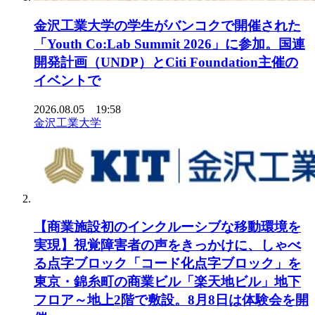
金沢工業大学の学生がバンコクで開催された
「Youth Co:Lab Summit 2026」に参加。国連
開発計画（UNDP）とCiti Foundation主催の
イベントで
2026.08.05 19:58
金沢工業大学
【商業施設初のインクルーシブな移動環境を
実現】視覚障害者の声をきっかけに、しゃべ
る点字ブロック「コード化点字ブロック」を
東京・錦糸町の商業ビル「楽天地ビル」地下
フロア～地上2階で敷設。8月8日は体験会を開