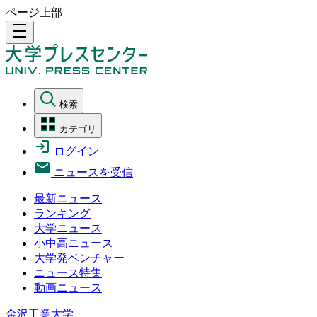
ページ上部
density_medium
検索
カテゴリ
ログイン
ニュースを受信
最新ニュース
ランキング
大学ニュース
小中高ニュース
大学発ベンチャー
ニュース特集
動画ニュース
金沢工業大学