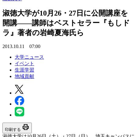
淑徳大学が10月26・27日に公開講座を
開講――講師はベストセラー『もしド
ラ』著者の岩崎夏海氏ら
2013.10.11 07:00
大学ニュース
イベント
生涯学習
地域貢献
print
印刷する
淑徳大学は10月26日（土）・27日（日）、埼玉キャンパスに