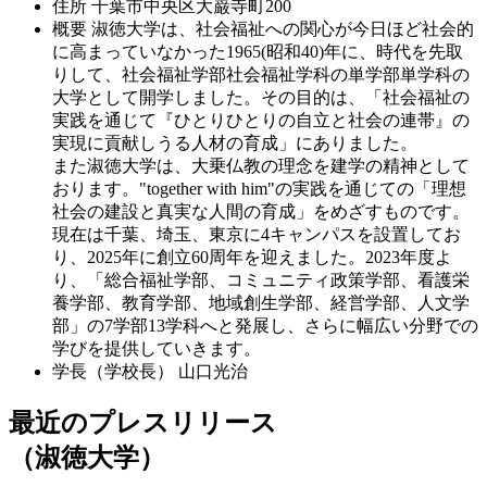
住所
千葉市中央区大巌寺町200
概要
淑徳大学は、社会福祉への関心が今日ほど社会的
に高まっていなかった1965(昭和40)年に、時代を先取
りして、社会福祉学部社会福祉学科の単学部単学科の
大学として開学しました。その目的は、「社会福祉の
実践を通じて『ひとりひとりの自立と社会の連帯』の
実現に貢献しうる人材の育成」にありました。
また淑徳大学は、大乗仏教の理念を建学の精神として
おります。"together with him"の実践を通じての「理想
社会の建設と真実な人間の育成」をめざすものです。
現在は千葉、埼玉、東京に4キャンパスを設置してお
り、2025年に創立60周年を迎えました。2023年度よ
り、「総合福祉学部、コミュニティ政策学部、看護栄
養学部、教育学部、地域創生学部、経営学部、人文学
部」の7学部13学科へと発展し、さらに幅広い分野での
学びを提供していきます。
学長（学校長）
山口光治
最近のプレスリリース
（淑徳大学）