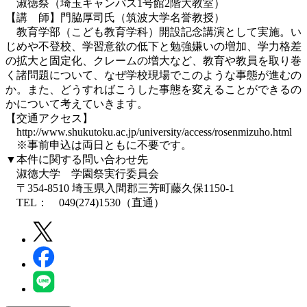
淑徳祭（埼玉キャンパス1号館2階大教室）
【講 師】門脇厚司氏（筑波大学名誉教授）
教育学部（こども教育学科）開設記念講演として実施。い
じめや不登校、学習意欲の低下と勉強嫌いの増加、学力格差
の拡大と固定化、クレームの増大など、教育や教員を取り巻
く諸問題について、なぜ学校現場でこのような事態が進むの
か。また、どうすればこうした事態を変えることができるの
かについて考えていきます。
【交通アクセス】
http://www.shukutoku.ac.jp/university/access/rosenmizuho.html
※事前申込は両日ともに不要です。
▼本件に関する問い合わせ先
淑徳大学 学園祭実行委員会
〒354-8510 埼玉県入間郡三芳町藤久保1150-1
TEL： 049(274)1530（直通）