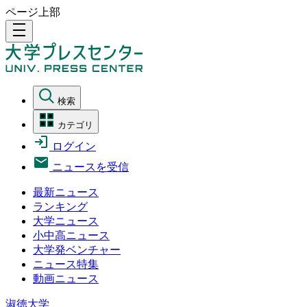
ページ上部
density_medium
検索
カテゴリ
ログイン
ニュースを受信
最新ニュース
ランキング
大学ニュース
小中高ニュース
大学発ベンチャー
ニュース特集
動画ニュース
淑徳大学