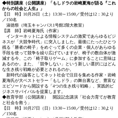
◆特別講座（公開講座）「もしドラの岩崎夏海が語る『これ
からの社会と人生』」
【日 時】10月26日（土）13:30～15:00／受付は12：30より
／150名
淑徳祭（埼玉キャンパス1号館2階大教室）
【講 師】岩崎夏海氏（作家）
インターネットによる情報システムの激変であらゆるビジ
ネスが「大競争時代」に突入しました。最後にたったひとつ
残る「勝者の椅子」をめぐって多くの企業・個人があらゆる
手段を使って競争を繰り広げていますが、椅子の数自体が激
減する今、この「椅子取りゲーム」に参加することに意味は
あるのか。また、「競争しない」という新しい選択にはどん
な生き残り戦略が必要とされるのか。
新時代の論客としてネット社会で注目を集める作家・岩崎
夏海氏が大ベストセラー「もしドラ」の舞台裏など、豊富な
エピソードから開設する「4つの生き残り戦略」、実践的ビ
ジネスサバイバルを提案します。
◆教育学部（公開講座） 開設記念講演「社会力育てが教育
と社会を救う」
【日 時】10月27日（日）13:30～15:00／受付は12：30より
／150名