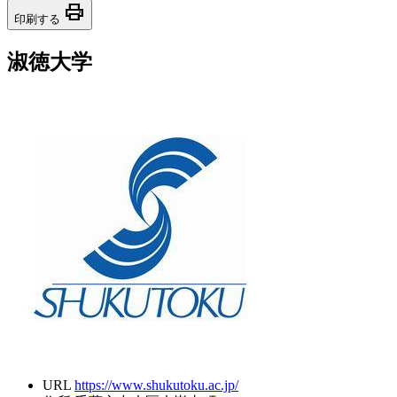
print
印刷する
淑徳大学
URL
https://www.shukutoku.ac.jp/