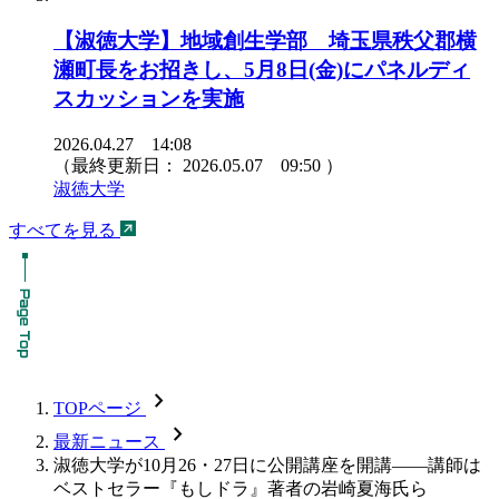
【淑徳大学】地域創生学部 埼玉県秩父郡横
瀬町長をお招きし、5月8日(金)にパネルディ
スカッションを実施
2026.04.27 14:08
（最終更新日：
2026.05.07 09:50
）
淑徳大学
すべてを見る
chevron_forward
TOPページ
chevron_forward
最新ニュース
淑徳大学が10月26・27日に公開講座を開講――講師は
ベストセラー『もしドラ』著者の岩崎夏海氏ら