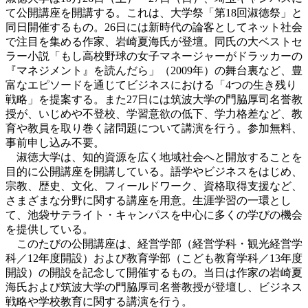
て公開講座を開講する。これは、大学祭「第18回淑徳祭」と
同日開催するもの。26日には新時代の論客としてネット社会
で注目を集める作家、岩崎夏海氏が登壇。同氏の大ベストセ
ラー小説「もし高校野球の女子マネージャーがドラッカーの
『マネジメント』を読んだら」（2009年）の舞台裏など、豊
富なエピソードを通じてビジネスにおける「4つの生き残り
戦略」を提案する。また27日には筑波大学の門脇厚司名誉教
授が、いじめや不登校、学習意欲の低下、学力格差など、教
育や教員を取り巻く諸問題について講演を行う。参加無料、
事前申し込み不要。
淑徳大学は、知的資源を広く地域社会へと開放することを
目的に公開講座を開講している。語学やビジネスをはじめ、
宗教、歴史、文化、フィールドワーク、資格取得支援など、
さまざまな分野に関する講座を用意。生涯学習の一環とし
て、池袋サテライト・キャンパスを中心に多くの学びの機会
を提供している。
このたびの公開講座は、経営学部（経営学科・観光経営学
科／12年度開設）および教育学部（こども教育学科／13年度
開設）の開設を記念して開催するもの。当日は作家の岩崎夏
海氏および筑波大学の門脇厚司名誉教授が登壇し、ビジネス
戦略や学校教育に関する講演を行う。