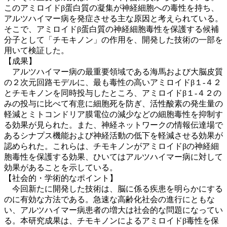
このアミロイドβ蛋白質の凝集が神経細胞への毒性を持ち、
アルツハイマー病を発症させる主な原因と考えられている。
そこで、アミロイドβ蛋白質の神経細胞毒性を保護する候補
分子として「チモキノン」の作用を、開発した技術の一部を
用いて検証した。
【成果】
アルツハイマー病の最重要領域である海馬および大脳皮質
の２次元回路モデルに、最も毒性の高いアミロイドβ１-４２
とチモキノンを同時投与したところ、アミロイドβ１-４２の
みの投与に比べて有意に細胞死を防ぎ、活性酸素の発生量の
軽減とミトコンドリア膜電位の減少などの細胞毒性を抑制す
る効果が見られた。また、神経ネットワークの情報伝達場で
あるシナプス機能および神経活動の低下を軽減させる効果が
認められた。これらは、チモキノンがアミロイドβの神経細
胞毒性を保護する効果、ひいてはアルツハイマー病に対して
効果があることを示している。
【社会的・学術的なポイント】
今回新たに開発した技術は、脳に係る疾患を明らかにする
のに有効な方法である。急速な高齢化社会の進行にともな
い、アルツハイマー病患者の増大は社会的な問題になってい
る。本研究成果は、チモキノンによるアミロイドβ毒性を保