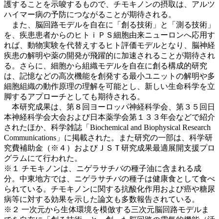
護することを示唆するもので、チモキノンの摂取は、アルツ
ハイマー病の予防につながることが期待される。
また、脳回路モデルを自在に「創る技術」と「測る技術」
を、疾患患者からのヒトｉＰＳ細胞由来ニューロンへ応用す
れば、動物実験を代替えするヒト評価モデルとなり、脳神経
疾患の解明や薬の開発が飛躍的に加速されることが期待され
る。さらに、細胞から組織モデルを自在に創る構成的研究
は、記憶などの高次機能を創発する最小ユニットの解明や多
細胞組織の動作原理の理解を可能とし、新しい生命科学を立
脚するアプローチとしても期待される。
本研究成果は、第８回ヨーロッパ神経科学会、第３５回日
本神経科学会大会および日本薬学会第１３３年会などで紹介
されたほか、科学雑誌「Biochemical and Biophysical Research
Communications」に掲載された。また研究の一部は、科学研
究費補助金（※４）およびＪＳＴ研究成果最適展開支援プロ
グラムにて行われた。
※１ チモキノンは、ニゲラサチバの種子油に含まれる成
分。中東地方では、ニゲラサチバの種子は健康食として食べ
られている。チモキノンに関する抗酸化作用および癌や糖尿
病等に対する効果を示した論文も多数報告されている。
※２ 一次元から生体環境を模倣する三次元脳回路モデルま