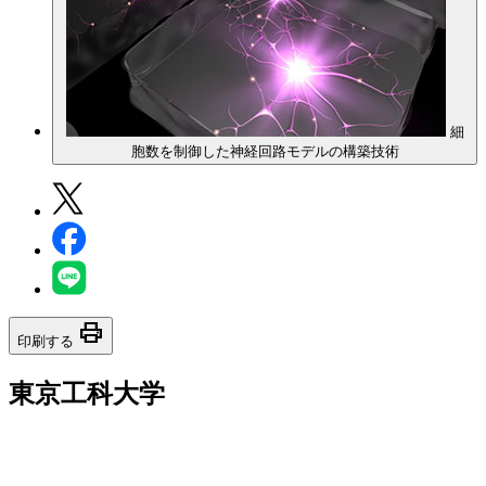
細
胞数を制御した神経回路モデルの構築技術
print
印刷する
東京工科大学