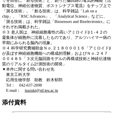
でを自在に「創る技術」と、創った脳回路の電気的機能（活
動電位、神経伝達物質、ポストシナプス電流）をチップ上で
「測る技術」。「創る技術」は、科学雑誌「Lab on a
chip」、「RSC Advances」、「Analytical Science」などに、
「測る技術」は、科学雑誌「Biosensors and Bioelectronics」に
それぞれ掲載された。
※３ 老人斑は、神経細胞毒性の高いアミロイドβ１-４２の
凝集体が細胞外に沈着したものであり、アルツハイマー病の
早期にみられる脳内の現象。
※４ 科学研究費補助金Ｎｏ.２１８０００１６「アミロイドβ
が及ぼす神経細胞機能への構成的理解」およびＮｏ.２４７
００４８５「３次元脳回路モデルの再構成技術と神経伝達物
質のリアルタイム計測技術の開発」
▼本件に関する問い合わせ先
東京工科大学
応用生物学部 助教 鈴木郁郎
Tel： 042-637-2698
E-mail：
isuzuki@stf.teu.ac.jp
添付資料