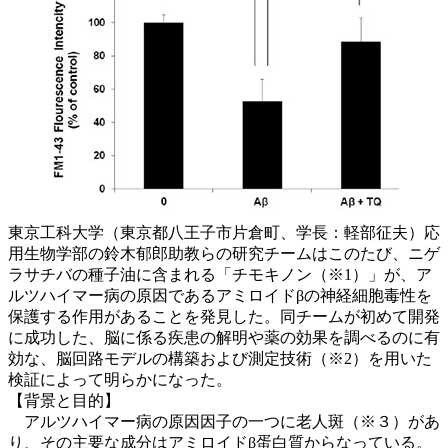
東京工科大学（東京都八王子市片倉町、学長：軽部征夫）応
用生物学部の鈴木郁郎助教らの研究チームはこのたび、ニゲ
ラサチバの種子油に含まれる「チモキノン（※1）」が、ア
ルツハイマー病の原因であるアミロイドβの神経細胞毒性を
保護する作用があることを発見した。同チームが初めて開発
に成功した、脳に係る疾患の解明や薬の効果を調べるのに有
効な、脳回路モデルの構築および測定技術（※2）を用いた
検証によって明らかになった。
【背景と目的】
アルツハイマー病の原因因子の一つに老人斑（※３）があ
り、その主要な成分はアミロイドβ蛋白質からなっている。