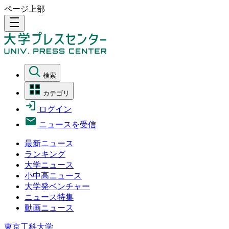
ページ上部
density_medium
検索
カテゴリ
ログイン
ニュースを受信
最新ニュース
ランキング
大学ニュース
小中高ニュース
大学発ベンチャー
ニュース特集
動画ニュース
東京工科大学