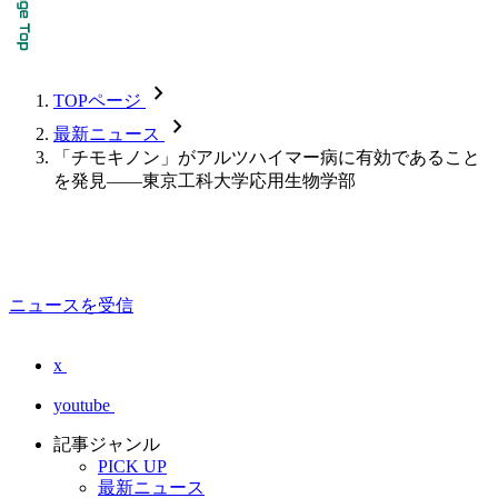
chevron_forward
TOPページ
chevron_forward
最新ニュース
「チモキノン」がアルツハイマー病に有効であること
を発見――東京工科大学応用生物学部
ニュースを受信
x
youtube
記事ジャンル
PICK UP
最新ニュース