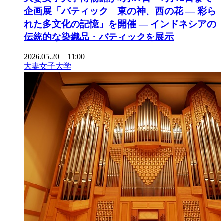
企画展「バティック 東の神、西の花 ― 彩ら
れた多文化の記憶」を開催 ― インドネシアの
伝統的な染織品・バティックを展示
2026.05.20 11:00
大妻女子大学