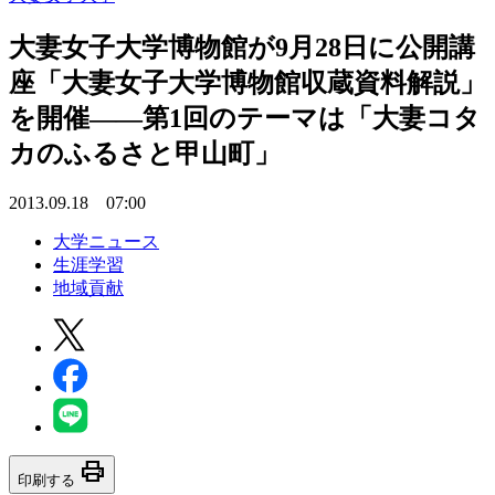
大妻女子大学博物館が9月28日に公開講
座「大妻女子大学博物館収蔵資料解説」
を開催――第1回のテーマは「大妻コタ
カのふるさと甲山町」
2013.09.18 07:00
大学ニュース
生涯学習
地域貢献
print
印刷する