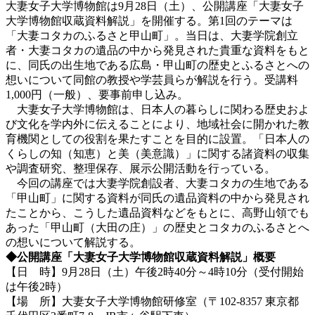
大妻女子大学博物館は9月28日（土）、公開講座「大妻女子
大学博物館収蔵資料解説」を開催する。第1回のテーマは
「大妻コタカのふるさと甲山町」。当日は、大妻学院創立
者・大妻コタカの遺品の中から発見された貴重な資料をもと
に、同氏の出生地である広島・甲山町の歴史とふるさとへの
想いについて同館の教授や学芸員らが解説を行う。受講料
1,000円（一般）、要事前申し込み。
大妻女子大学博物館は、日本人の暮らしに関わる歴史およ
び文化を学内外に伝えることにより、地域社会に開かれた教
育機関としての役割を果たすことを目的に設置。「日本人の
くらしの知（知恵）と美（美意識）」に関する諸資料の収集
や調査研究、整理保存、展示公開活動を行っている。
今回の講座では大妻学院創設者、大妻コタカの生地である
「甲山町」に関する資料が同氏の遺品資料の中から発見され
たことから、こうした遺品資料などをもとに、高野山領でも
あった「甲山町（大田の庄）」の歴史とコタカのふるさとへ
の想いについて解説する。
◆公開講座「大妻女子大学博物館収蔵資料解説」概要
【日 時】9月28日（土）午後2時40分～4時10分（受付開始
は午後2時）
【場 所】大妻女子大学博物館研修室（〒102-8357 東京都