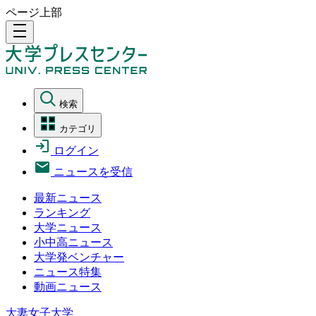
ページ上部
density_medium
検索
カテゴリ
ログイン
ニュースを受信
最新ニュース
ランキング
大学ニュース
小中高ニュース
大学発ベンチャー
ニュース特集
動画ニュース
大妻女子大学