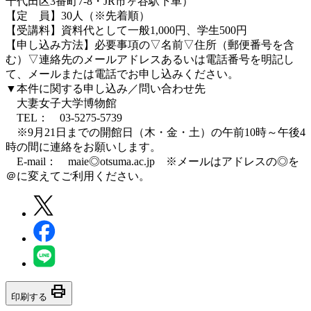
千代田区3番町7-8・JR市ヶ谷駅下車）
【定 員】30人（※先着順）
【受講料】資料代として一般1,000円、学生500円
【申し込み方法】必要事項の▽名前▽住所（郵便番号を含
む）▽連絡先のメールアドレスあるいは電話番号を明記し
て、メールまたは電話でお申し込みください。
▼本件に関する申し込み／問い合わせ先
大妻女子大学博物館
TEL： 03-5275-5739
※9月21日までの開館日（木・金・土）の午前10時～午後4
時の間に連絡をお願いします。
E-mail： maie◎otsuma.ac.jp ※メールはアドレスの◎を
＠に変えてご利用ください。
print
印刷する