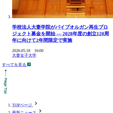
学校法人大妻学院がパイプオルガン再生プロ
ジェクト募金を開始 ― 2028年度の創立120周
年に向けて2年間限定で実施
2026.05.18 16:00
大妻女子大学
すべてを見る
chevron_forward
TOPページ
chevron_forward
最新ニュース