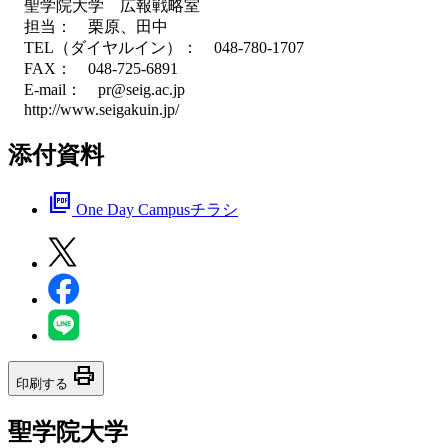
聖学院大学 広報戦略室
担当： 栗原、田中
TEL（ダイヤルイン）： 048-780-1707
FAX： 048-725-6891
E-mail： pr@seig.ac.jp
http://www.seigakuin.jp/
添付資料
picture_as_pdf
One Day Campusチラシ
print
印刷する
聖学院大学