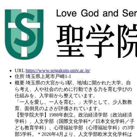
URL
https://www.seigakuin-univ.ac.jp/
住所
埼玉県上尾市戸崎1-1
概要
埼玉県の大宮から1駅、地域に開かれた大学。自
ら考え、人や社会のために行動できる力を育む学びの
仕組みを、入学前から整えています。
「一人を愛し、一人を育む。」大学として、少人数教
育、面倒見のよさが評価されています。
【聖学院大学】1988年創立。政治経済学部（政治経済
学科）、人文学部（国際文化学科*／日本文化学科／子
ども教育学科）、心理福祉学部（心理福祉学科）の3学
部5学科。＊2026年4月より、人文学部欧米文化学科は