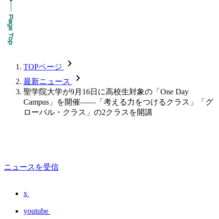
chevron_forward
TOPページ
chevron_forward
最新ニュース
聖学院大学が9月16日に高校生対象の「One Day
Campus」を開催――「考える力をつけるクラス」「グ
ローバル・クラス」の2クラスを開講
ニュースを受信
x
youtube