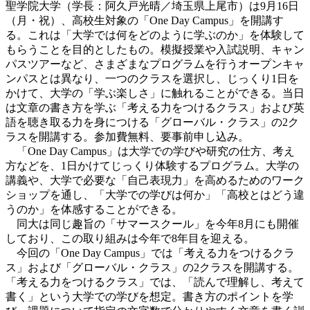
聖学院大学（学長：阿久戸光晴／埼玉県上尾市）は9月16日
（月・祝）、高校生対象の「One Day Campus」を開講す
る。これは「大学では何をどのように学ぶのか」を体験して
もらうことを目的としたもの。模擬授業や入試説明、キャン
パスツアーなど、さまざまなプログラムを行うオープンキャ
ンパスとは異なり、一つのクラスを選択し、じっくり1日を
かけて、大学の「学ぶ楽しさ」に触れることができる。当日
は文章の書き方を学ぶ「考える力をつけるクラス」および英
語を聴き取る力を身につける「グローバル・クラス」の2ク
ラスを開講する。参加費無料、要事前申し込み。
「One Day Campus」は大学での学びや研究の仕方、考え
方などを、1日かけてじっくり体験するプログラム。大学の
講義や、大学で必要な「自己表現力」を高めるためのワーク
ショップを通し、「大学での学びは何か」「高校とはどう違
うのか」を体感することができる。
同大は同じ趣旨の「サマースクール」を今年8月にも開催
しており、この取り組みは今年で8年目を迎える。
今回の「One Day Campus」では「考える力をつけるクラ
ス」および「グローバル・クラス」の2クラスを開講する。
「考える力をつけるクラス」では、「読んで理解し、考えて
書く」という大学での学びを想定。書き方のポイントを学