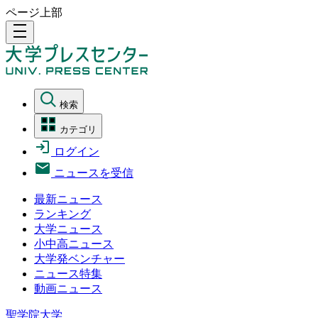
ページ上部
density_medium
検索
カテゴリ
ログイン
ニュースを受信
最新ニュース
ランキング
大学ニュース
小中高ニュース
大学発ベンチャー
ニュース特集
動画ニュース
聖学院大学