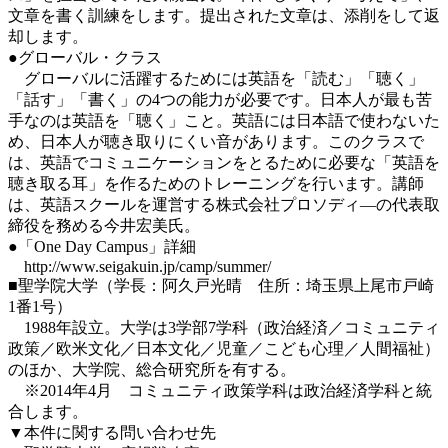
文章を書く訓練をします。提出された文章は、添削をして返
却します。
●グローバル・クラス
グローバルに活躍するためには英語を「読む」「聴く」
「話す」「書く」の4つの能力が必要です。日本人が最も苦
手なのは英語を「聴く」こと。英語には日本語で使わないた
め、日本人が聴き取りにくい音があります。このクラスで
は、英語でコミュニケーションをとるために必要な「英語を
聴き取る耳」を作るためのトレーニングを行います。講師
は、英語スクールを運営する株式会社プロソディ―の代表取
締役を務める今井宏美氏。
●「One Day Campus」詳細
http://www.seigakuin.jp/camp/summer/
■聖学院大学（学長：阿久戸光晴 住所：埼玉県上尾市戸崎
1番1号）
1988年設立。大学は3学部7学科（政治経済／コミュニティ
政策／欧米文化／日本文化／児童／こども心理／人間福祉）
のほか、大学院、総合研究所を有する。
※2014年4月 コミュニティ政策学科は政治経済学科と統
合します。
▼本件に関する問い合わせ先