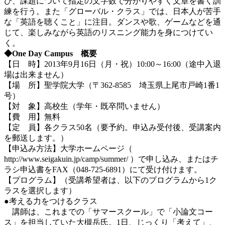
び、課題について指定の文字数で分かりやすく文章を書く訓
練を行う。また「グローバル・クラス」では、日本人が苦手
な「英語を聴くこと」に注目。ダンスや歌、ゲームなどを通
じて、楽しみながら英語のリスニング能力を身につけてい
く。
◆One Day Campus 概要
【日 時】2013年9月16日（月・祝）10:00～16:00（途中入退
場は出来ません）
【場 所】聖学院大学（〒362-8585 埼玉県上尾市戸崎1番1
号）
【対 象】高校生（学年・既卒問いません）
【費 用】無料
【定 員】各クラス50名（要予約。申込み受付後、受講案内
を郵送します。）
【申込み方法】大学ホームページ（
http://www.seigakuin.jp/camp/summer/ ）で申し込み、またはチ
ラシ申込書をFAX（048-725-6891）にて受け付けます。
【プログラム】（受講希望者は、以下のプログラムから1ク
ラスを選択します）
●考える力をつけるクラス
講師は、これまでの「サマースクール」で「小論文コー
ス」を担当していた大槻岳氏。1日、じっくり「考えて」、