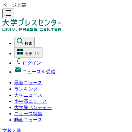
ページ上部
density_medium
検索
カテゴリ
ログイン
ニュースを受信
最新ニュース
ランキング
大学ニュース
小中高ニュース
大学発ベンチャー
ニュース特集
動画ニュース
文教大学