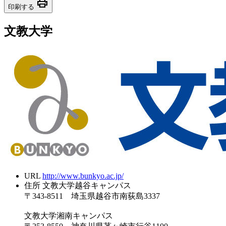
print
印刷する
文教大学
URL
http://www.bunkyo.ac.jp/
住所
文教大学越谷キャンパス
〒343-8511 埼玉県越谷市南荻島3337
文教大学湘南キャンパス