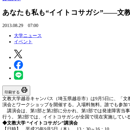
あなたも私も“イイトコサガシ”――文
2013.08.29 07:00
大学ニュース
イベント
print
印刷する
文教大学越谷キャンパス（埼玉県越谷市）は9月5日に、「文
演会とワークショップを開催する。入場料無料。誰でも参加
講演会は、第1部と第2部に分かれ、第1部では発達障害当
行う。 第2部では、イイトコサガシが全国で現在実施してい
◆文教大学 “イイトコサガシ”講演会
【日時】 平成25年9月5日（木） 13：30～16：10