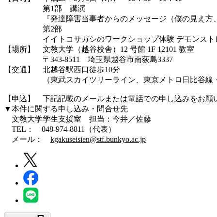
第1部 講演
『発達障害当事者からのメッセージ（僕の見え方、
第2部
イイトコサガシのワークショップ体験 デモンスト
【場所】 文教大学（越谷校舎）12 号館 1F 12101 教室
〒343-8511 埼玉県越谷市南荻島3337
【交通】 北越谷駅西口徒歩10分
（東武スカイツリーライン、東京メトロ日比谷線・半
【申込】 下記記載のメールまたは電話での申し込みをお願
▼本件に関する申し込み・問合せ先
文教大学学生支援室 担当：今井／佐藤
TEL： 048-974-8811（代表）
メール：
kgakuseisien@stf.bunkyo.ac.jp