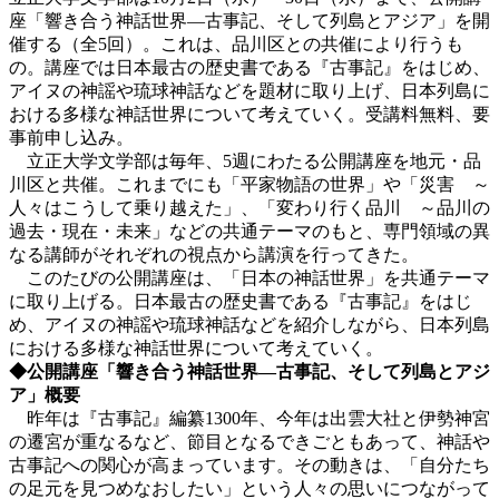
座「響き合う神話世界―古事記、そして列島とアジア」を開
催する（全5回）。これは、品川区との共催により行うも
の。講座では日本最古の歴史書である『古事記』をはじめ、
アイヌの神謡や琉球神話などを題材に取り上げ、日本列島に
おける多様な神話世界について考えていく。受講料無料、要
事前申し込み。
立正大学文学部は毎年、5週にわたる公開講座を地元・品
川区と共催。これまでにも「平家物語の世界」や「災害 ～
人々はこうして乗り越えた」、「変わり行く品川 ～品川の
過去・現在・未来」などの共通テーマのもと、専門領域の異
なる講師がそれぞれの視点から講演を行ってきた。
このたびの公開講座は、「日本の神話世界」を共通テーマ
に取り上げる。日本最古の歴史書である『古事記』をはじ
め、アイヌの神謡や琉球神話などを紹介しながら、日本列島
における多様な神話世界について考えていく。
◆公開講座「響き合う神話世界―古事記、そして列島とアジ
ア」概要
昨年は『古事記』編纂1300年、今年は出雲大社と伊勢神宮
の遷宮が重なるなど、節目となるできごともあって、神話や
古事記への関心が高まっています。その動きは、「自分たち
の足元を見つめなおしたい」という人々の思いにつながって