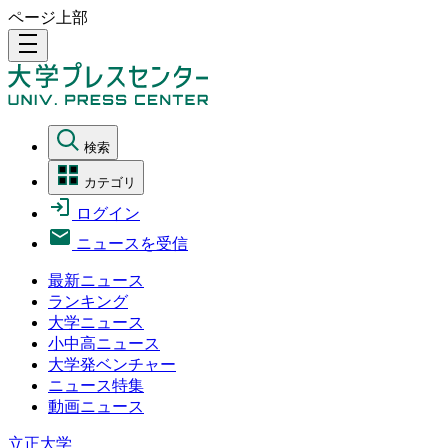
ページ上部
density_medium
検索
カテゴリ
ログイン
ニュースを受信
最新ニュース
ランキング
大学ニュース
小中高ニュース
大学発ベンチャー
ニュース特集
動画ニュース
立正大学