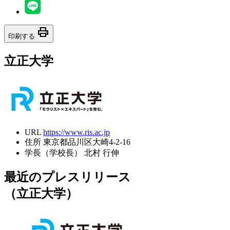
print
印刷する
立正大学
URL
https://www.ris.ac.jp
住所
東京都品川区大崎4-2-16
学長（学校長）
北村 行伸
最近のプレスリリース
（立正大学）