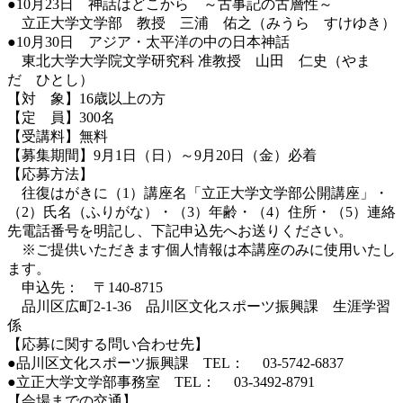
●10月23日 神話はどこから ～古事記の古層性～
立正大学文学部 教授 三浦 佑之（みうら すけゆき）
●10月30日 アジア・太平洋の中の日本神話
東北大学大学院文学研究科 准教授 山田 仁史（やま
だ ひとし）
【対 象】16歳以上の方
【定 員】300名
【受講料】無料
【募集期間】9月1日（日）～9月20日（金）必着
【応募方法】
往復はがきに（1）講座名「立正大学文学部公開講座」・
（2）氏名（ふりがな）・（3）年齢・（4）住所・（5）連絡
先電話番号を明記し、下記申込先へお送りください。
※ご提供いただきます個人情報は本講座のみに使用いたし
ます。
申込先： 〒140-8715
品川区広町2-1-36 品川区文化スポーツ振興課 生涯学習
係
【応募に関する問い合わせ先】
●品川区文化スポーツ振興課 TEL： 03-5742-6837
●立正大学文学部事務室 TEL： 03-3492-8791
【会場までの交通】