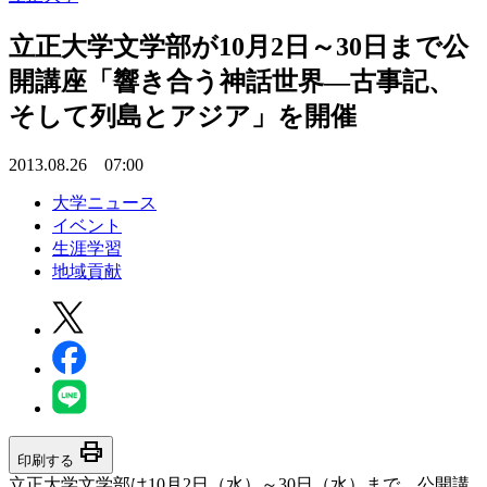
立正大学文学部が10月2日～30日まで公
開講座「響き合う神話世界―古事記、
そして列島とアジア」を開催
2013.08.26 07:00
大学ニュース
イベント
生涯学習
地域貢献
print
印刷する
立正大学文学部は10月2日（水）～30日（水）まで、公開講