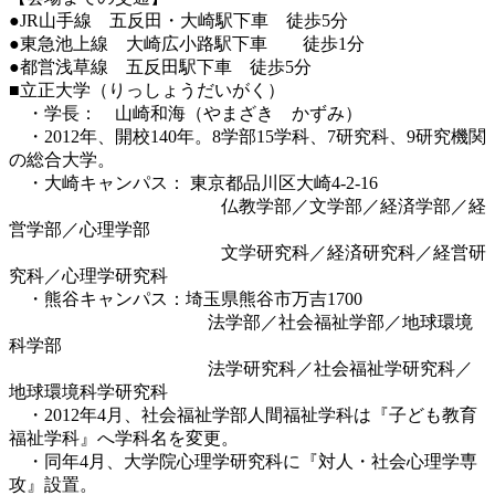
●JR山手線 五反田・大崎駅下車 徒歩5分
●東急池上線 大崎広小路駅下車 徒歩1分
●都営浅草線 五反田駅下車 徒歩5分
■立正大学（りっしょうだいがく）
・学長： 山崎和海（やまざき かずみ）
・2012年、開校140年。8学部15学科、7研究科、9研究機関
の総合大学。
・大崎キャンパス： 東京都品川区大崎4-2-16
仏教学部／文学部／経済学部／経
営学部／心理学部
文学研究科／経済研究科／経営研
究科／心理学研究科
・熊谷キャンパス：埼玉県熊谷市万吉1700
法学部／社会福祉学部／地球環境
科学部
法学研究科／社会福祉学研究科／
地球環境科学研究科
・2012年4月、社会福祉学部人間福祉学科は『子ども教育
福祉学科』へ学科名を変更。
・同年4月、大学院心理学研究科に『対人・社会心理学専
攻』設置。