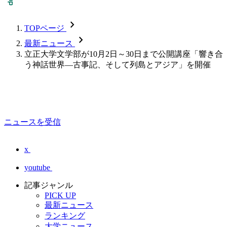
chevron_forward
TOPページ
chevron_forward
最新ニュース
立正大学文学部が10月2日～30日まで公開講座「響き合
う神話世界―古事記、そして列島とアジア」を開催
ニュースを受信
x
youtube
記事ジャンル
PICK UP
最新ニュース
ランキング
大学ニュース