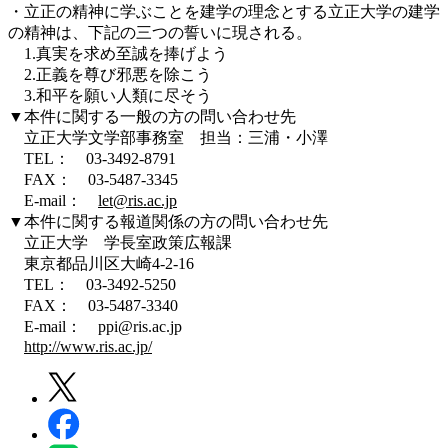
・立正の精神に学ぶことを建学の理念とする立正大学の建学
の精神は、下記の三つの誓いに現される。
1.真実を求め至誠を捧げよう
2.正義を尊び邪悪を除こう
3.和平を願い人類に尽そう
▼本件に関する一般の方の問い合わせ先
立正大学文学部事務室 担当：三浦・小澤
TEL： 03-3492-8791
FAX： 03-5487-3345
E-mail：
let@ris.ac.jp
▼本件に関する報道関係の方の問い合わせ先
立正大学 学長室政策広報課
東京都品川区大崎4-2-16
TEL： 03-3492-5250
FAX： 03-5487-3340
E-mail： ppi@ris.ac.jp
http://www.ris.ac.jp/