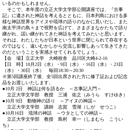
いるのかもしれません。
そこで、本年度の立正大学文学部公開講座では、『古事
記』に遺された神話を考えるとともに、日本列島における多
様な神話世界をアイヌや琉球の語りのなかに見いだし、また
南太平洋の島々まで視野を広げて、さまざまなかたちで語り
継がれ、謡い継がれてきた神話を考えてみたいと思います。
それは、わたしたちが日本という世界に閉じられて存在する
のではなく、遠いむかしから交流し影響しあって生きてきた
のだということを実感させてくれるでしょう。
【会 場】立正大学 大崎校舎 品川区大崎4-2-16
【日 時】10月2日（水）・9日（水）・16日（水）・23日
（水）・30日（水） 毎回18:30～20:30
※第5回講座終了後、全5回出席された方に修了証および記念
品をお渡しいたします。
●10月 2日 神話は何を語るか ～古事記入門～
立正大学文学部 教授 三浦 佑之（みうら すけゆき）
●10月 9日 動物神の語り ～アイヌの神謡～
立正大学文学部 講師 志賀 雪湖（しが せつこ）
●10月16日 琉球の神話 ～ウタとしての神話～
立正大学文学部 教授 島村 幸一（しまむら こうい
ち）