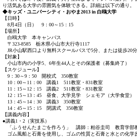
り活気ある大学の雰囲気を体験できる。詳細は以下の通り。
◆キッズ・ユニバーシティ・おやま2013 in 白鴎大学
【日時】
8月4日（日） 9：00～15：15
【場所】
白鴎大学 本キャンパス
〒323-8585 栃木県小山市大行寺1117
JR小山駅西口より無料スクールバスで5分、または徒歩20
【対象】
小山市内の小学5、6年生44人とその保護者（募集終了）
【スケジュール】
9：30～9：50 開校式 350教室
10：00～11：00 講義1 511教室・831教室
11：15～12：15 講義2 511教室・831教室
12：15～13：45 昼食、大学見学 シェモア（大学食堂）
13：45～14：30 講義3 350教室
14：45～15：15 閉講式 350教室
【講義内容】
●講義1・2（実技系）
「ふうせんたまごを作ろう」 講師：粕谷圭司 教育学部
ゴム風船と石膏を使用し、ゴムの性質と石膏と水との化学反