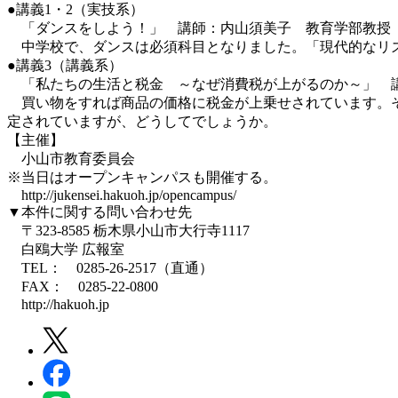
●講義1・2（実技系）
「ダンスをしよう！」 講師：内山須美子 教育学部教授
中学校で、ダンスは必須科目となりました。「現代的なリズ
●講義3（講義系）
「私たちの生活と税金 ～なぜ消費税が上がるのか～」 
買い物をすれば商品の価格に税金が上乗せされています。そ
定されていますが、どうしてでしょうか。
【主催】
小山市教育委員会
※当日はオープンキャンパスも開催する。
http://jukensei.hakuoh.jp/opencampus/
▼本件に関する問い合わせ先
〒323-8585 栃木県小山市大行寺1117
白鴎大学 広報室
TEL： 0285-26-2517（直通）
FAX： 0285-22-0800
http://hakuoh.jp