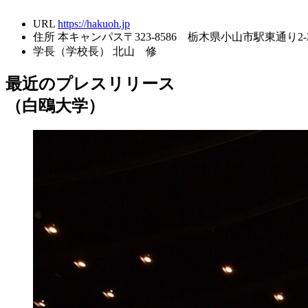
URL
https://hakuoh.jp
住所
本キャンパス〒323-8586 栃木県小山市駅東通り2-
学長（学校長）
北山 修
最近のプレスリリース
（白鴎大学）