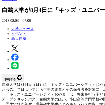
白鴎大学が8月4日に「キッズ・ユニバー
2013.08.03 07:00
大学ニュース
イベント
高大連携
print
印刷する
白鴎大学は8月4日（日）に「キッズ・ユニバーシティ・おや
たもの。当日は小学5、6年生の児童とその保護者を対象に
「キッズ・ユニバーシティ・おやま」は、将来を担う子ども
オープンキャンパス。白鴎大学のほか、小山高等専門学校や
同大では昨年度、講義や大学生によるキャンパス案内、学食