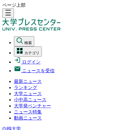
ページ上部
density_medium
検索
カテゴリ
ログイン
ニュースを受信
最新ニュース
ランキング
大学ニュース
小中高ニュース
大学発ベンチャー
ニュース特集
動画ニュース
白鴎大学