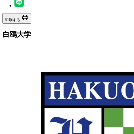
print
印刷する
白鴎大学