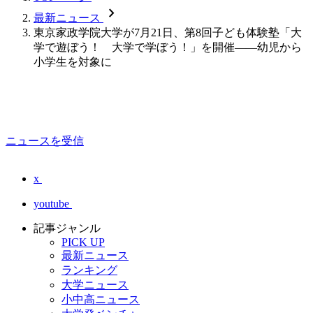
chevron_forward
最新ニュース
東京家政学院大学が7月21日、第8回子ども体験塾「大
学で遊ぼう！ 大学で学ぼう！」を開催――幼児から
小学生を対象に
ニュースを受信
x
youtube
記事ジャンル
PICK UP
最新ニュース
ランキング
大学ニュース
小中高ニュース