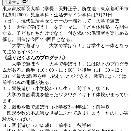
印刷する
東京家政学院大学（学長：天野正子、所在地：東京都町田市
相原町2600）児童学科・生活デザイン学科は7月21日
（日）、現代生活学セミナーの一環として「大学で遊ぼ
う！ 大学で学ぼう！」をテーマに「子ども体験塾」を開催
する。子どもたちだけでなく、付き添いの保護者も楽しめる
催し。開催は今回で8回目となる。
「大学で遊ぼう！ 大学で学ぼう！」は学生と一体となっ
て進めるイベント。
《盛りだくさんのプログラム》
「大学で遊ぼう！ 大学で学ぼう！」には以下のプログラ
ムがある。前半（10：00～11：00）と後半（11：30～12：
30）で最大2教室を申し込むことができる。教室によっては
前半のみの開催がある。
１．冒険遊び（小学校4～6年生）：前半Ａ、後半Ｋ
大学の自然環境を使ったワクワクドキドキ体験がまってい
ます。
２．図形や数で遊ぼう（小学校3～4年生）：前半Ｂ
図形や数の不思議な世界にふれてみましょう！たのしい実
験がいっぱい。
３．音楽遊び（3,4,5歳）：前半Ｃ、後半Ｍ