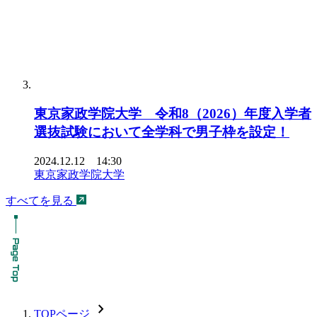
東京家政学院大学 令和8（2026）年度入学者
選抜試験において全学科で男子枠を設定！
2024.12.12 14:30
東京家政学院大学
すべてを見る
chevron_forward
TOPページ