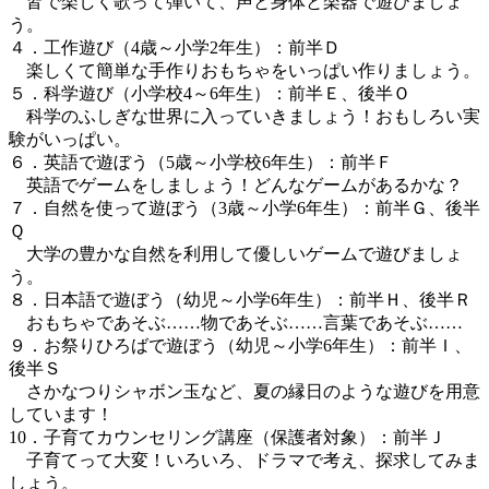
皆で楽しく歌って弾いて、声と身体と楽器で遊びましょ
う。
４．工作遊び（4歳～小学2年生）：前半Ｄ
楽しくて簡単な手作りおもちゃをいっぱい作りましょう。
５．科学遊び（小学校4～6年生）：前半Ｅ、後半Ｏ
科学のふしぎな世界に入っていきましょう！おもしろい実
験がいっぱい。
６．英語で遊ぼう（5歳～小学校6年生）：前半Ｆ
英語でゲームをしましょう！どんなゲームがあるかな？
７．自然を使って遊ぼう（3歳～小学6年生）：前半Ｇ、後半
Ｑ
大学の豊かな自然を利用して優しいゲームで遊びましょ
う。
８．日本語で遊ぼう（幼児～小学6年生）：前半Ｈ、後半Ｒ
おもちゃであそぶ……物であそぶ……言葉であそぶ……
９．お祭りひろばで遊ぼう（幼児～小学6年生）：前半Ｉ、
後半Ｓ
さかなつりシャボン玉など、夏の縁日のような遊びを用意
しています！
10．子育てカウンセリング講座（保護者対象）：前半Ｊ
子育てって大変！いろいろ、ドラマで考え、探求してみま
しょう。