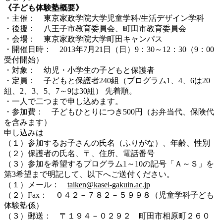
《子ども体験塾概要》
・主催： 東京家政学院大学児童学科/生活デザイン学科
・後援： 八王子市教育委員会、町田市教育委員会
・会場： 東京家政学院大学町田キャンパス
・開催日時： 2013年7月21日（日）9：30～12：30（9：00
受付開始）
・対象： 幼児・小学生の子どもと保護者
・定員： 子どもと保護者240組（プログラム1、4、6は20
組、2、3、5、7～9は30組） 先着順。
・一人で二つまで申し込めます。
・参加費： 子どもひとりにつき500円（お弁当代、保険代
を含みます）
申し込みは
（１）参加するお子さんの氏名（ふりがな）、年齢、性別
（２）保護者の氏名、〒、住所、電話番号
（３）参加を希望するプログラム1～10の記号「Ａ～Ｓ」を
第3希望まで明記して、以下へご送付ください。
（１）メール：
taiken@kasei-gakuin.ac.jp
（２）Fax： ０４２－７８２－５９９８（児童学科子ども
体験塾係）
（３）郵送： 〒１９４－０２９２ 町田市相原町２６０