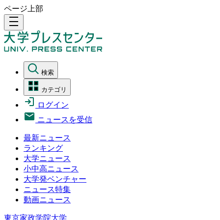
ページ上部
density_medium
検索
カテゴリ
ログイン
ニュースを受信
最新ニュース
ランキング
大学ニュース
小中高ニュース
大学発ベンチャー
ニュース特集
動画ニュース
東京家政学院大学