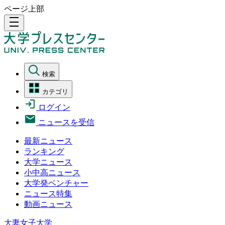
ページ上部
density_medium
検索
カテゴリ
ログイン
ニュースを受信
最新ニュース
ランキング
大学ニュース
小中高ニュース
大学発ベンチャー
ニュース特集
動画ニュース
大妻女子大学