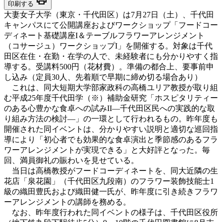
印刷する
大妻女子大学（東京・千代田区）は7月27日（土）、千代田
キャンパスにて公開講座およびワークショップ「フードコー
ディネート基礎講座I＆テーブルフラワーアレンジメント
（コサージュ）ワークショップI」を開催する。対象は千代
田区在住・在勤・在学の人で、未経験者にも分かりやすく指
導する。受講料500円（花材費）。準備の都合上、要事前申
し込み（定員30人、先着順で早期に締め切る場合あり）
これは、同大短期大学部家政科の高橋ユリア教授が取り組
む平成25年度千代田学（※）補助金研究「ホスピタリティー
のある心豊かな食卓への試みII―千代田区民への実践的な取
り組み方法の検討―」の一環として行われるもの。昨年度も
開催された同イベントは、分かりやすい説明と適切な巡回指
導により「初心者でも効果的な食卓演出と季節感のあるフラ
ワーアレンジメントが実現できる」と大好評となった。毎
回、満員御礼の賑わいを見せている。
当日は高橋教授がフードコーディネートを、同大近隣の生
花店「泉花園」（千代田区九段南）のフラワー装飾技能士1
級の織田豊氏および織田健一氏が、昨年度に引き続きフラワ
ーアレンジメントの講師を務める。
なお、昨年度行われた同イベントの様子は、千代田区役所