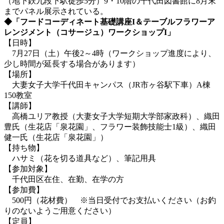
（地下鉄九段下駅徒歩5分）9・10階の千代田図書館に8月末
までパネル展示されている。
◆「フードコーディネート基礎講座I＆テーブルフラワーア
レンジメント（コサージュ）ワークショップI」
【日時】
7月27日（土）午後2～4時（ワークショップ進度により、
少し時間が延長する場合があります）
【場所】
大妻女子大学千代田キャンパス（JR市ヶ谷駅下車）A棟
150教室
【講師】
高橋ユリア教授（大妻女子大学短期大学部家政科）、織田
豊氏（生花店「泉花園」、フラワー装飾技能士1級）、織田
健一氏（生花店「泉花園」）
【持ち物】
ハサミ（花を切る道具など）、筆記用具
【参加対象】
千代田区在住、在勤、在学の方
【参加費】
500円（花材費） ※当日受付でお支払いください（お釣
りのないようご用意ください）
【定員】