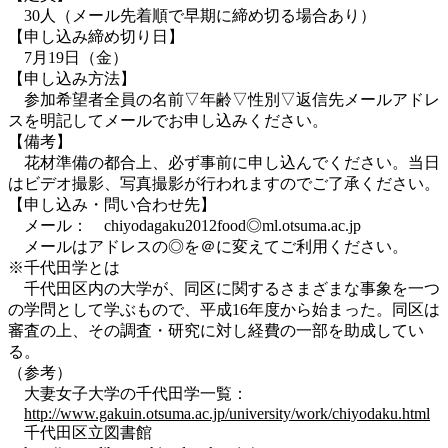
30人（メール先着順で早期に締め切る場合あり）
【申し込み締め切り日】
7月19日（金）
【申し込み方法】
参加希望者全員の名前▽年齢▽性別▽返信先メールアドレ
スを明記してメールでお申し込みください。
【備考】
花材準備の都合上、必ず事前に申し込んでください。当日
はビデオ撮影、写真撮影が行われますのでご了承ください。
【申し込み・問い合わせ先】
メール： chiyodagaku2012food◎ml.otsuma.ac.jp
メールはアドレスの◎を＠に変えてご利用ください。
※千代田学とは
千代田区内の大学が、同区に関するさまざまな事象を一つ
の学問として学ぶもので、平成16年度から始まった。同区は
審査の上、その調査・研究に対し経費の一部を助成してい
る。
（参考）
大妻女子大学の千代田学一覧：
http://www.gakuin.otsuma.ac.jp/university/work/chiyodaku.html
千代田区立図書館