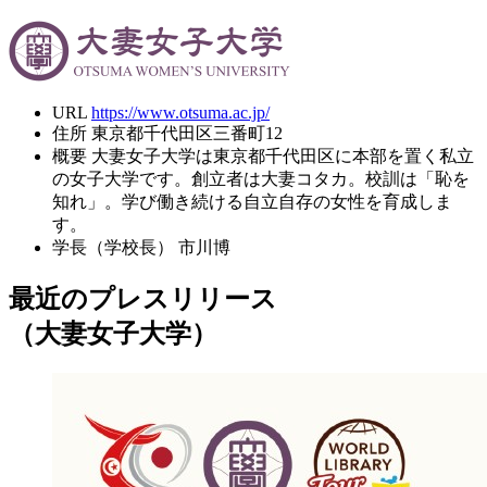
URL
https://www.otsuma.ac.jp/
住所
東京都千代田区三番町12
概要
大妻女子大学は東京都千代田区に本部を置く私立
の女子大学です。創立者は大妻コタカ。校訓は「恥を
知れ」。学び働き続ける自立自存の女性を育成しま
す。
学長（学校長）
市川博
最近のプレスリリース
（大妻女子大学）