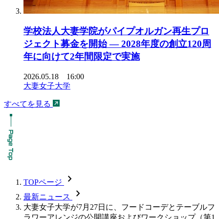
学校法人大妻学院がパイプオルガン再生プロ
ジェクト募金を開始 ― 2028年度の創立120周
年に向けて2年間限定で実施
2026.05.18 16:00
大妻女子大学
すべてを見る
chevron_forward
TOPページ
chevron_forward
最新ニュース
大妻女子大学が7月27日に、フードコーデとテーブルフ
ラワーアレンジの公開講座およびワークショップ（第1