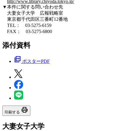
http://www.library.chiyoda.tokyo.jp/
▼本件に関する問い合わせ先
大妻女子大学 広報戦略室
東京都千代田区三番町12番地
TEL： 03-5275-6159
FAX： 03-5275-6800
添付資料
picture_as_pdf
ポスターPDF
print
印刷する
大妻女子大学