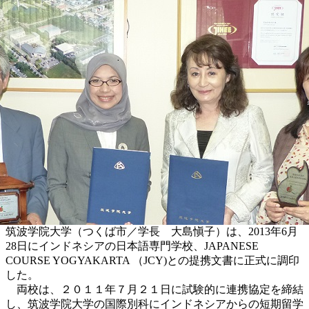
筑波学院大学（つくば市／学長 大島愼子）は、2013年6月
28日にインドネシアの日本語専門学校、JAPANESE
COURSE YOGYAKARTA （JCY)との提携文書に正式に調印
した。
両校は、２０１１年７月２１日に試験的に連携協定を締結
し、筑波学院大学の国際別科にインドネシアからの短期留学