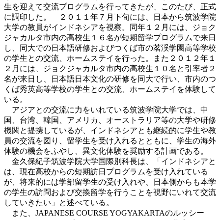
生を迎えて交流プログラムを行ってきたが、このたび、正式
に調印した。 ２０１１年７月下旬には、日本から筑波学院
大学の教員がインドネシアを視察。同年１２月には、ジョク
ジャカルタ市内の高校生１６名が短期留学プログラムで来日
し、同大での日本語研修およびつくば市の茗渓学園高等学校
の学生との交流、ホームステイを行った。また２０１２年１
２月には、ジョクジャカルタ市内の高校生１０名と引率者２
名が来日し、日本語日本文化の研修を同大で行い、市内のつ
くば秀英高等学校の学生との交流、ホームステイを体験して
いる。
アジアとの交流に力をいれている筑波学院大学では、中
国、台湾、韓国、アメリカ、オーストラリア等の大学や研修
機関と提携しているが、インドネシアとも継続的に学生や教
員の交流を図り、留学生を受け入れるとともに、学生の海外
体験の機会をふやし、異文化体験を奨励する計画である。
金久保紀子筑波学院大学国際別科長は、「インドネシアと
は、現在高校からの短期訪日プログラムを受け入れている
が、将来的には学部留学生の受け入れや、日本側からも本学
の学生の訪問および交換留学を行うことを視野にいれて交流
していきたい」と述べている。
また、JAPANESE COURSE YOGYAKARTAのルッシー