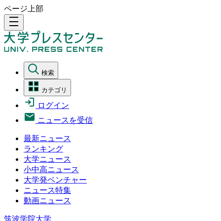
ページ上部
density_medium
検索
カテゴリ
ログイン
ニュースを受信
最新ニュース
ランキング
大学ニュース
小中高ニュース
大学発ベンチャー
ニュース特集
動画ニュース
筑波学院大学