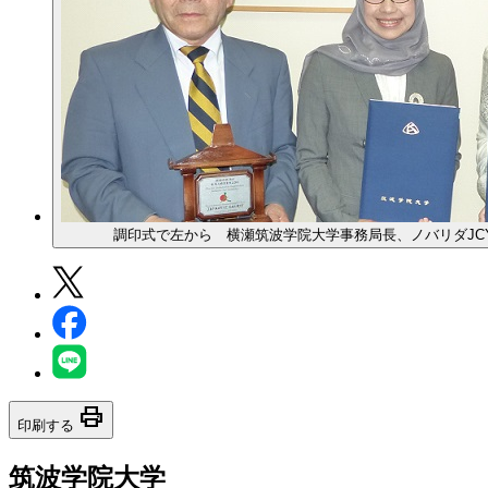
調印式で左から 横瀬筑波学院大学事務局長、ノバリダJC
print
印刷する
筑波学院大学