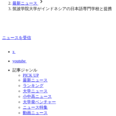
chevron_forward
最新ニュース
筑波学院大学がインドネシアの日本語専門学校と提携
ニュースを受信
x
youtube
記事ジャンル
PICK UP
最新ニュース
ランキング
大学ニュース
小中高ニュース
大学発ベンチャー
ニュース特集
動画ニュース