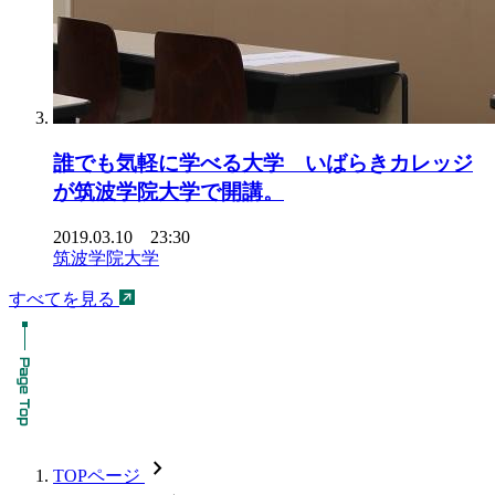
誰でも気軽に学べる大学 いばらきカレッジ
が筑波学院大学で開講。
2019.03.10 23:30
筑波学院大学
すべてを見る
chevron_forward
TOPページ