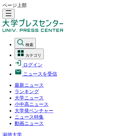
ページ上部
density_medium
検索
カテゴリ
ログイン
ニュースを受信
最新ニュース
ランキング
大学ニュース
小中高ニュース
大学発ベンチャー
ニュース特集
動画ニュース
淑徳大学