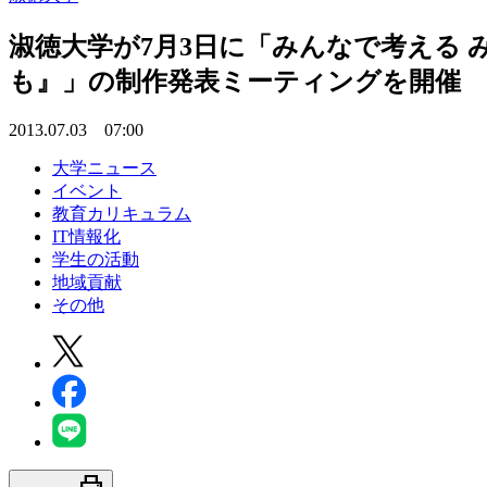
淑徳大学が7月3日に「みんなで考える 
も』」の制作発表ミーティングを開催
2013.07.03 07:00
大学ニュース
イベント
教育カリキュラム
IT情報化
学生の活動
地域貢献
その他
print