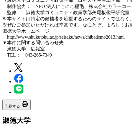
（淑徳大学コミュニティ政策学部、日本大学生産工学部、千
制作協力： NPO 法人にこにこ稲毛、株式会社カラーコード、
監修： 淑徳大学コミュニティ政策学部矢尾板俊平研究室
※本サイトは特定の候補者を応援するためのサイトではなく
※ぜひご参加いただければ幸甚です。なにとぞ、よろしくお
淑徳大学ホームページ
http://www.shukutoku.ac.jp/seisaku/news/chibademo2013.html
▼本件に関する問い合わせ先
淑徳大学 広報室
TEL： 043-265-7340
print
印刷する
淑徳大学