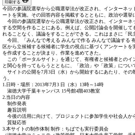
印刷する
今回の参議院選挙から公職選挙法が改正され、インターネッ
ートを実施。その回答内容を掲載するとともに、政治や選挙
今回の参議院選挙から公職選挙法が改正され、インターネッ
する空間を作ることにある。例えば、公開討論会を開催して
れることなく、議論をすることができる。これはまさに「民
今回、「みんなで考える みんなで作る みんなで議論する 
区から立候補する候補者に学生の視点に基づくアンケートを
を作成することが決まり、作業を進めてきた。
この「ポータルサイト」を通じて、有権者と候補者とのイン
と関心を持ってもらうとともに、「政治」や「政策」につい
サイトの公開を7月3日（水）から開始するにあたり、その
う。
1.日時・場所：2013年7月3 日（水）13時～14時
淑徳大学千葉キャンパス 15号館4階403教室
2.当日の内容
制作発表
趣旨説明
今後の活用に向けて、プロジェクトに参加学生や社会人か
質疑応答
3.本サイトの制作体制 制作：ちばでも実行委員会