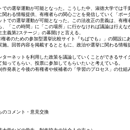
トでの選挙運動が可能となった。こうした中、淑徳大学では千
に関わる情報提供、有権者らの関心ごとを発信していく「ポー
トでの選挙運動が可能となった。この法改正の意義は、有権
も、「この時間」に「この場所」に行かなければ議論は行えな
主主義第2ステージ」の幕開けと言える。
有権者のための参加型選挙比較サイト『ちばでも』」の開設にあ
実施。回答内容を掲載するとともに、政治や選挙に関わる情報
ターネットを利用した政策を議論していくことができるサイ
て知ってもらい、投票に参加してもらいたいと考えている。
制作発表と今後の有権者や候補者の「学習のプロセス」の仕組
らのコメント・意見交換