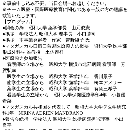
※事前申し込み不要。当日会場へお越しください。
※チーム医療・国際医療教育に関心のある一般の方の聴講を
歓迎いたします。
【プログラム】
●開会の辞 昭和大学 薬学部長 山元俊憲
●挨拶 学校法人 昭和大学 理事長 小口勝司
●挨拶 本事業発起者 作家 曽野綾子 氏
●マダガスカル口唇口蓋裂医療協力の概要 昭和大学 医学部
形成外科学 准教授 土佐泰祥
●医療協力参加報告
看護師の立場から 昭和大学 横浜市北部病院 看護師 芳
賀弘幸
医学生の立場から 昭和大学 医学部6年 香川景子
歯学生の立場から 昭和大学 歯学部6年 橋本アメリー
薬学生の立場から 昭和大学 薬学部6年 有賀三希子
看護学生の立場から 昭和大学保健医療学部4年 小暮優
希菜
●マダガスカル共和国を代表して 昭和大学大学院医学研究
科1年 NIRINA ADRIEN MANDRANO
●報告会総括 学校法人 昭和大学 総括病院担当理事 小出
良平