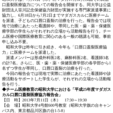
口蓋裂医療協力についての報告会を開催する。同大学は公益
財団法人笹川記念保健協力財団が実施する専門家派遣事業に
協力し、6月18日から7月2日までマダガスカルに医療チーム
を派遣、子どもの口唇口蓋裂の治療を行った。報告会では現
地で治療にあたった看護師や、帯同した医・歯・薬・保健医
療学部の学生らがそれぞれの立場から活動報告を行う。チー
ム医療や国際医療教育に関心のある一般の聴講も可能。事前
申し込み不要。
昭和大学は昨年に引き続き、今年も「口唇口蓋裂医療協
力」に医療チームを派遣した。
派遣メンバーは形成外科医2名、麻酔科医2名、看護師3名
の計7名。さらに、医・歯・薬・保健医療学部の各学部から1
名ずつ学生が帯同し、口唇口蓋裂の治療を行った。
今回の報告会では現地で実際に治療にあたった看護師や診
療活動をサポートした学生らが、それぞれの立場から活動報
告を行う。
◆チーム医療教育の昭和大学における「平成25年度マダガス
カル口唇口蓋裂医療協力報告会」
【日 時】2013年7月11日（木） 17:30～19:30
【会 場】昭和大学4号館600号教室（昭和大学旗の台キャン
パス内、東京都品川区旗の台1-5-8）