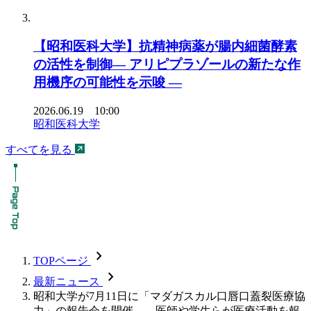
【昭和医科大学】抗精神病薬が腸内細菌酵素
の活性を制御― アリピプラゾールの新たな作
用機序の可能性を示唆 ―
2026.06.19 10:00
昭和医科大学
すべてを見る
chevron_forward
TOPページ
chevron_forward
最新ニュース
昭和大学が7月11日に「マダガスカル口唇口蓋裂医療協
力」の報告会を開催――医師や学生らが医療活動を報