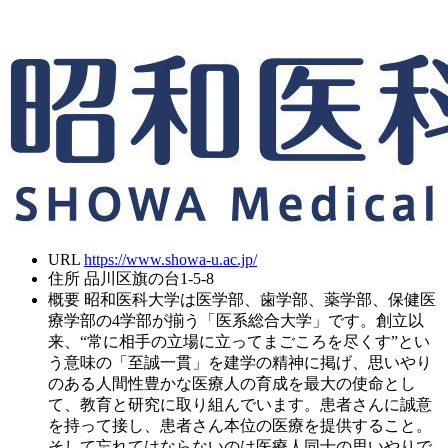
URL
https://www.showa-u.ac.jp/
住所
品川区旗の台1-5-8
概要
昭和医科大学は医学部、歯学部、薬学部、保健医
療学部の4学部が揃う「医系総合大学」です。創立以
来、“常に相手の立場に立ってまごころを尽くす”とい
う意味の「至誠一貫」を建学の精神に掲げ、思いやり
のある人間性豊かな医療人の育成を最大の使命とし
て、教育と研究に取り組んでいます。患者さんに誠意
を持って接し、患者さん本位の医療を提供すること。
そして忘れてはならないのは医療人同士の思いやりで