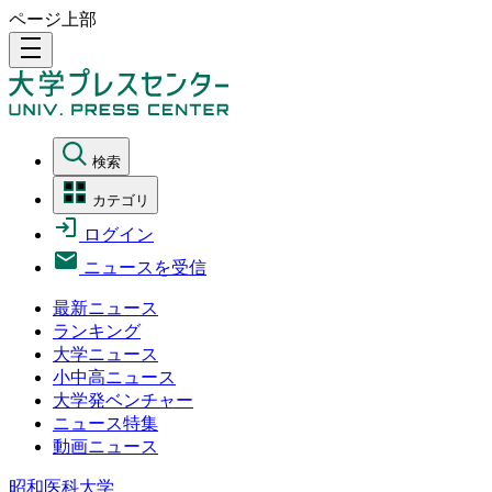
ページ上部
density_medium
検索
カテゴリ
ログイン
ニュースを受信
最新ニュース
ランキング
大学ニュース
小中高ニュース
大学発ベンチャー
ニュース特集
動画ニュース
昭和医科大学