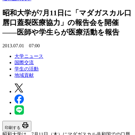
昭和大学が7月11日に「マダガスカル口
唇口蓋裂医療協力」の報告会を開催
――医師や学生らが医療活動を報告
2013.07.01 07:00
大学ニュース
国際交流
学生の活動
地域貢献
print
印刷する
昭和大学は、7月11日（木）にマダガスカル共和国での口唇