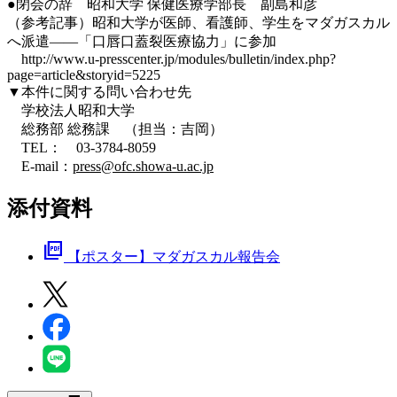
●閉会の辞 昭和大学 保健医療学部長 副島和彦
（参考記事）昭和大学が医師、看護師、学生をマダガスカル
へ派遣――「口唇口蓋裂医療協力」に参加
http://www.u-presscenter.jp/modules/bulletin/index.php?
page=article&storyid=5225
▼本件に関する問い合わせ先
学校法人昭和大学
総務部 総務課 （担当：吉岡）
TEL： 03-3784-8059
E-mail：
press@ofc.showa-u.ac.jp
添付資料
picture_as_pdf
【ポスター】マダガスカル報告会