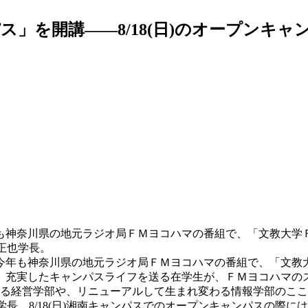
」を開講――8/18(日)のオープンキ
神奈川県の地元ラジオ局ＦＭヨコハマの番組で、「文教大学Ｆヨ
島正也学長。
年も神奈川県の地元ラジオ局ＦＭヨコハマの番組で、「文教
充実したキャンパスライフを送る在学生が、ＦＭヨコハマの
される経営学部や、リニューアルして生まれ変わる情報学部のこ
学長。8/18(日)湘南キャンパスでのオープンキャンパスの際に