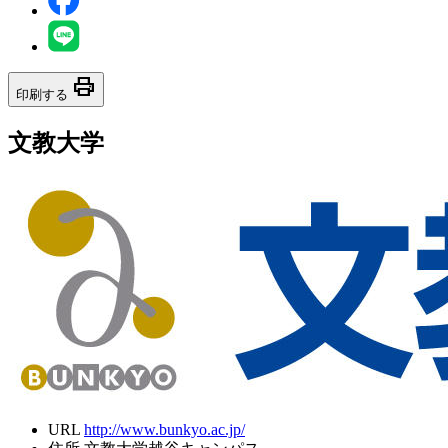
print
印刷する
文教大学
URL
http://www.bunkyo.ac.jp/