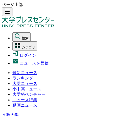
ページ上部
density_medium
検索
カテゴリ
ログイン
ニュースを受信
最新ニュース
ランキング
大学ニュース
小中高ニュース
大学発ベンチャー
ニュース特集
動画ニュース
文教大学