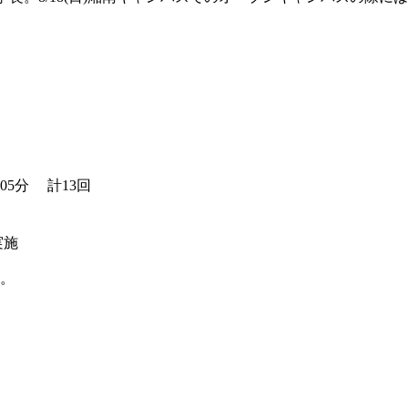
05分 計13回
実施
う。