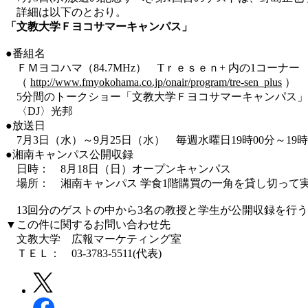
詳細は以下のとおり。
「文教大学Ｆヨコサマーキャンパス」
●番組名
ＦＭヨコハマ（84.7MHz） Tｒｅｓｅｎ+ 内の1コーナー
（
http://www.fmyokohama.co.jp/onair/program/tre-sen_plus
）
5分間のトークショー「文教大学Ｆヨコサマーキャンパス」
〈DJ〉光邦
●放送日
7月3日（水）～9月25日（水） 毎週水曜日19時00分～19時
●湘南キャンパス公開収録
日時： 8月18日（日）オープンキャンパス
場所： 湘南キャンパス 学食1階購買の一角を貸し切って
13回分のゲストの中から3名の教授と学生が公開収録を行
▼この件に関するお問い合わせ先
文教大学 広報マーケティング室
ＴＥＬ： 03-3783-5511(代表)