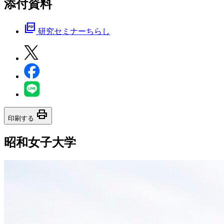
添付資料
picture_as_pdf
研究セミナーちらし
print
印刷する
昭和女子大学