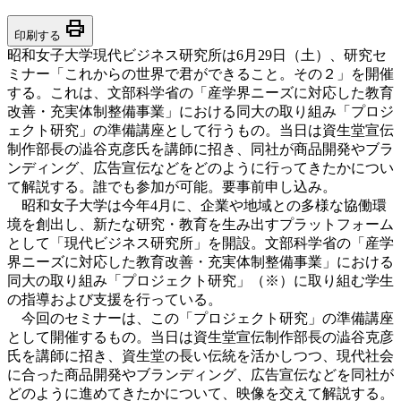
print
印刷する
昭和女子大学現代ビジネス研究所は6月29日（土）、研究セ
ミナー「これからの世界で君ができること。その２」を開催
する。これは、文部科学省の「産学界ニーズに対応した教育
改善・充実体制整備事業」における同大の取り組み「プロジ
ェクト研究」の準備講座として行うもの。当日は資生堂宣伝
制作部長の澁谷克彦氏を講師に招き、同社が商品開発やブラ
ンディング、広告宣伝などをどのように行ってきたかについ
て解説する。誰でも参加が可能。要事前申し込み。
昭和女子大学は今年4月に、企業や地域との多様な協働環
境を創出し、新たな研究・教育を生み出すプラットフォーム
として「現代ビジネス研究所」を開設。文部科学省の「産学
界ニーズに対応した教育改善・充実体制整備事業」における
同大の取り組み「プロジェクト研究」（※）に取り組む学生
の指導および支援を行っている。
今回のセミナーは、この「プロジェクト研究」の準備講座
として開催するもの。当日は資生堂宣伝制作部長の澁谷克彦
氏を講師に招き、資生堂の長い伝統を活かしつつ、現代社会
に合った商品開発やブランディング、広告宣伝などを同社が
どのように進めてきたかについて、映像を交えて解説する。