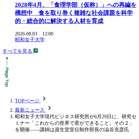
2028年4月、「食理学部（仮称）」への再編を
構想中 食を取り巻く複雑な社会課題を科学
的・総合的に解決する人材を育成
2026.08.03 12:00
昭和女子大学
すべてを見る
chevron_forward
TOPページ
chevron_forward
最新ニュース
昭和女子大学現代ビジネス研究所が6月29日に、研究セ
ミナー「これからの世界で君ができること。その２」
を開催――講師は資生堂宣伝制作部長の澁谷克彦氏