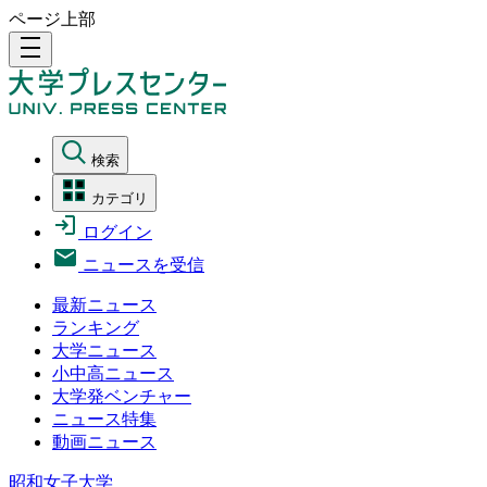
ページ上部
density_medium
検索
カテゴリ
ログイン
ニュースを受信
最新ニュース
ランキング
大学ニュース
小中高ニュース
大学発ベンチャー
ニュース特集
動画ニュース
昭和女子大学