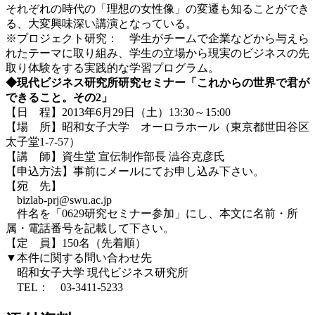
それぞれの時代の「理想の女性像」の変遷も知ることができ
る、大変興味深い講演となっている。
※プロジェクト研究： 学生がチームで企業などから与えら
れたテーマに取り組み、学生の立場から現実のビジネスの先
取り体験をする実践的な学習プログラム。
◆現代ビジネス研究所研究セミナー「これからの世界で君が
できること。その2」
【日 程】2013年6月29日（土）13:30～15:00
【場 所】昭和女子大学 オーロラホール（東京都世田谷区
太子堂1-7-57）
【講 師】資生堂 宣伝制作部長 澁谷克彦氏
【申込方法】事前にメールにてお申し込み下さい。
【宛 先】
bizlab-prj@swu.ac.jp
件名を「0629研究セミナー参加」にし、本文に名前・所
属・電話番号を記載して下さい。
【定 員】150名（先着順）
▼本件に関する問い合わせ先
昭和女子大学 現代ビジネス研究所
TEL： 03-3411-5233