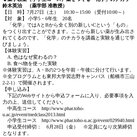
鈴木英治 （薬学部 准教授）
【日 時】7月27日（土） 10:30～15:00 （受付10:00～）
【対 象】 小学5・6年生 20名
「化学」ではAとBから全く別の新しいCという「もの」
をつくり出すことができます。ここから新しい薬が生み出さ
れてくるのです。「化学」のチカラを講義と実験を通じて学
びましょう。
【体験実習】
A. 色はなぜ変わるの？
B. 食べ物を使った実験
※体験実習は、A・Bの2つを午前・午後に分けて行います。
※全プログラムとも東邦大学習志野キャンパス（船橋市三山
2-2-1）で開催されます。
【申し込み】
下記のWebサイトから申込フォームに入り、必要事項を入
力の上、送信してください。
中高生コース http://www.phar.toho-
u.ac.jp/event/medclass2013.html
小学生コース http://www.phar.toho-u.ac.jp/event/029940.html
申込受付締切： 6月28日（金） ※定員になり次第締切
となります。