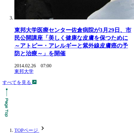
東邦大学医療センター佐倉病院が3月29日、市
民公開講座「美しく健康な皮膚を保つために
～アトピー・アレルギーと紫外線皮膚癌の予
防と治療～」を開催
2014.02.26 07:00
東邦大学
すべてを見る
chevron_forward
TOPページ