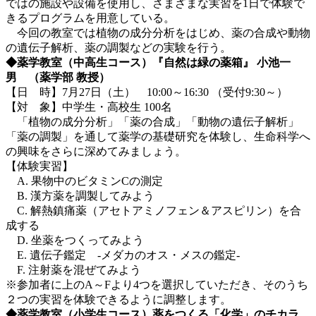
ではの施設や設備を使用し、さまざまな実習を1日で体験で
きるプログラムを用意している。
今回の教室では植物の成分分析をはじめ、薬の合成や動物
の遺伝子解析、薬の調製などの実験を行う。
◆薬学教室（中高生コース）『自然は緑の薬箱』 小池一
男 （薬学部 教授）
【日 時】7月27日（土） 10:00～16:30 （受付9:30～）
【対 象】中学生・高校生 100名
「植物の成分分析」「薬の合成」「動物の遺伝子解析」
「薬の調製」を通して薬学の基礎研究を体験し、生命科学へ
の興味をさらに深めてみましょう。
【体験実習】
A. 果物中のビタミンCの測定
B. 漢方薬を調製してみよう
C. 解熱鎮痛薬（アセトアミノフェン＆アスピリン）を合
成する
D. 坐薬をつくってみよう
E. 遺伝子鑑定 -メダカのオス・メスの鑑定-
F. 注射薬を混ぜてみよう
※参加者に上のA～Fより4つを選択していただき、そのうち
２つの実習を体験できるように調整します。
◆薬学教室（小学生コース）薬をつくる「化学」のチカラ