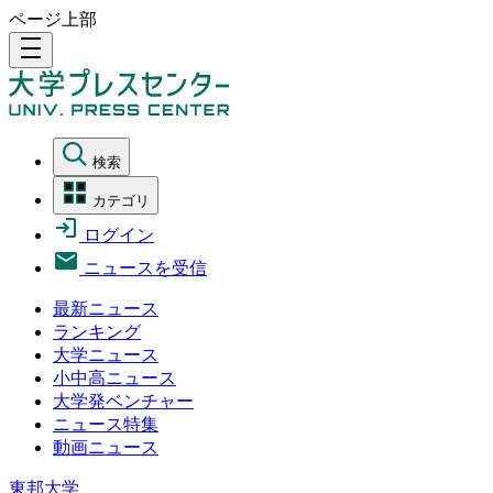
ページ上部
density_medium
検索
カテゴリ
ログイン
ニュースを受信
最新ニュース
ランキング
大学ニュース
小中高ニュース
大学発ベンチャー
ニュース特集
動画ニュース
東邦大学