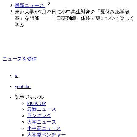
chevron_forward
最新ニュース
東邦大学が7月27日に小中高生対象の「夏休み薬学教
室」を開催――「1日薬剤師」体験で薬について楽しく
学ぶ
ニュースを受信
x
youtube
記事ジャンル
PICK UP
最新ニュース
ランキング
大学ニュース
小中高ニュース
大学発ベンチャー