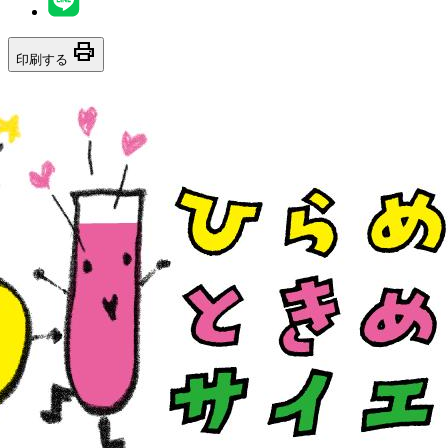
print
印刷する