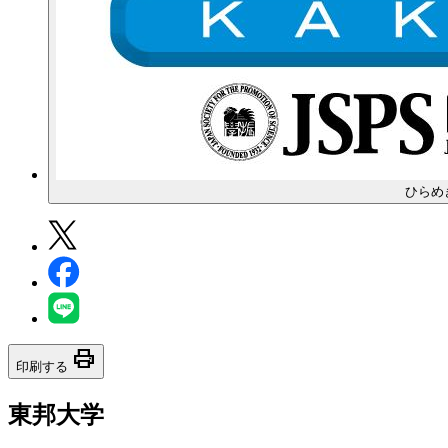
ひらめ
print
印刷する
東邦大学