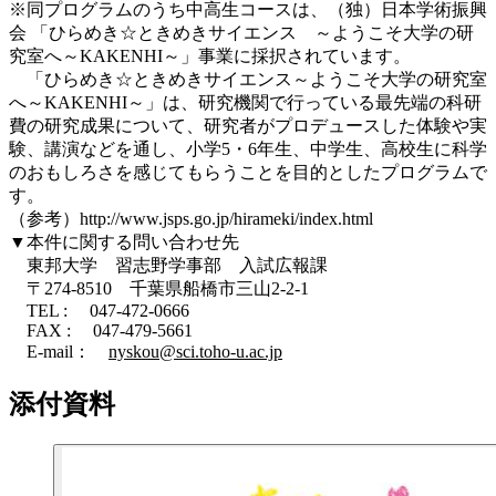
※同プログラムのうち中高生コースは、（独）日本学術振興
会 「ひらめき☆ときめきサイエンス ～ようこそ大学の研
究室へ～KAKENHI～」事業に採択されています。
「ひらめき☆ときめきサイエンス～ようこそ大学の研究室
へ～KAKENHI～」は、研究機関で行っている最先端の科研
費の研究成果について、研究者がプロデュースした体験や実
験、講演などを通し、小学5・6年生、中学生、高校生に科学
のおもしろさを感じてもらうことを目的としたプログラムで
す。
（参考）http://www.jsps.go.jp/hirameki/index.html
▼本件に関する問い合わせ先
東邦大学 習志野学事部 入試広報課
〒274-8510 千葉県船橋市三山2-2-1
TEL : 047-472-0666
FAX : 047-479-5661
E-mail：
nyskou@sci.toho-u.ac.jp
添付資料