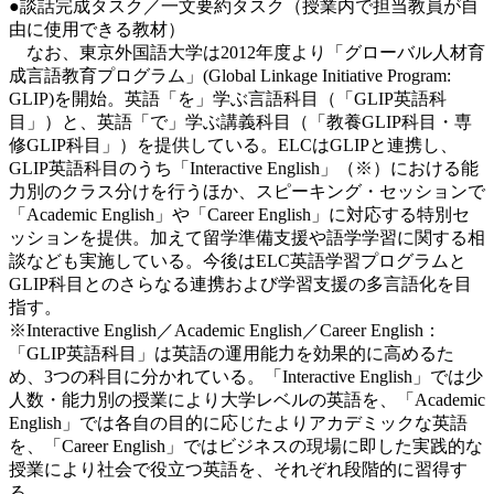
●談話完成タスク／一文要約タスク（授業内で担当教員が自
由に使用できる教材）
なお、東京外国語大学は2012年度より「グローバル人材育
成言語教育プログラム」(Global Linkage Initiative Program:
GLIP)を開始。英語「を」学ぶ言語科目（「GLIP英語科
目」）と、英語「で」学ぶ講義科目（「教養GLIP科目・専
修GLIP科目」）を提供している。ELCはGLIPと連携し、
GLIP英語科目のうち「Interactive English」（※）における能
力別のクラス分けを行うほか、スピーキング・セッションで
「Academic English」や「Career English」に対応する特別セ
ッションを提供。加えて留学準備支援や語学学習に関する相
談なども実施している。今後はELC英語学習プログラムと
GLIP科目とのさらなる連携および学習支援の多言語化を目
指す。
※Interactive English／Academic English／Career English：
「GLIP英語科目」は英語の運用能力を効果的に高めるた
め、3つの科目に分かれている。「Interactive English」では少
人数・能力別の授業により大学レベルの英語を、「Academic
English」では各自の目的に応じたよりアカデミックな英語
を、「Career English」ではビジネスの現場に即した実践的な
授業により社会で役立つ英語を、それぞれ段階的に習得す
る。