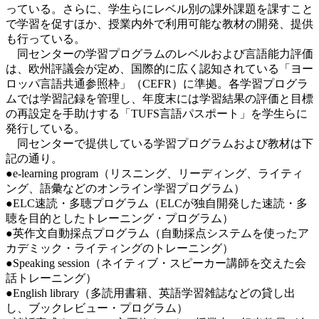
っている。さらに、学生らにレベル別の課外課題を課すこと
で学習を促すほか、授業内外で利用可能な教材の開発、提供
も行っている。
同センターの学習プログラムのレベルおよび言語能力評価
は、欧州評議会が定め、国際的に広く認知されている「ヨー
ロッパ言語共通参照枠」（CEFR）に準拠。各学習プログラ
ムでは学習記録を管理し、年度末には学習結果の評価と目標
の再設定を手助けする「TUFS言語パスポート」を学生らに
発行している。
同センターで提供している学習プログラムおよび教材は下
記の通り。
●e-learning program（リスニング、リーディング、ライティ
ング、語彙などのオンライン学習プログラム）
●ELC速読・多聴プログラム（ELCが独自開発した速読・多
聴を目的としたトレーニング・プログラム）
●英作文自動採点プログラム（自動採点システムを使ったア
カデミック・ライティングのトレーニング）
●Speaking session（ネイティブ・スピーカー講師を交えた会
話トレーニング）
●English library（多読用書籍、英語学習雑誌などの貸し出
し、ブックレビュー・プログラム）