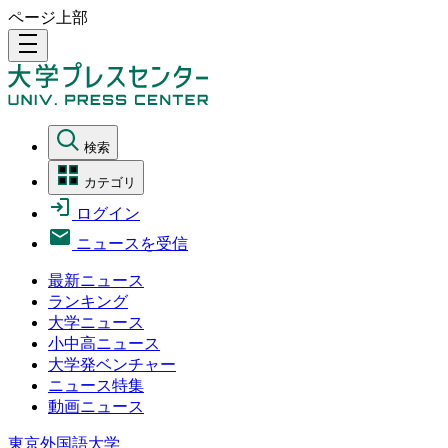
ページ上部
density_medium
検索
カテゴリ
ログイン
ニュースを受信
最新ニュース
ランキング
大学ニュース
小中高ニュース
大学発ベンチャー
ニュース特集
動画ニュース
東京外国語大学