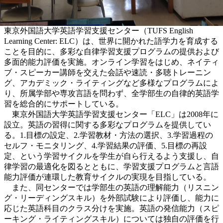
東京外国語大学英語学習支援センター（TUFS English
Learning Center: ELC）は、世界に開かれた語学力を育成する
ことを目的に、多彩な自律学習支援プログラムの提供および
多面的能力評価を実施。オンライン学習をはじめ、ネイティ
ブ・スピーカー講師を交えた会話や速読・多聴トレーニン
グ、アカデミック・ライティングなど多様なプログラムによ
り、所属学部や専攻言語を問わず、全学部生の自律的英語学
習を総合的にサポートしている。
東京外国語大学英語学習支援センター「ELC」は2008年に
設立。英語の習得に関する多彩なプログラムを提供してい
る。1.目標の設定、2.学習教材・方法の選択、3.学習過程の
セルフ・モニタリング、4.学習結果の評価、5.目標の再設
定、という学習サイクルを学生が自ら行えるよう支援し、自
律学習の最適化を図るとともに、学習支援プログラムと言語
能力評価が連環した教育サイクルの実現を目指している。
また、同センターでは学部生の英語の理解能力（リスニン
グ・リーディングスキル）を外部試験により評価し、能力に
応じた英語科目のクラス分けを実施。英語の発信能力（スピ
ーキング・ライティングスキル）については独自の評価を行