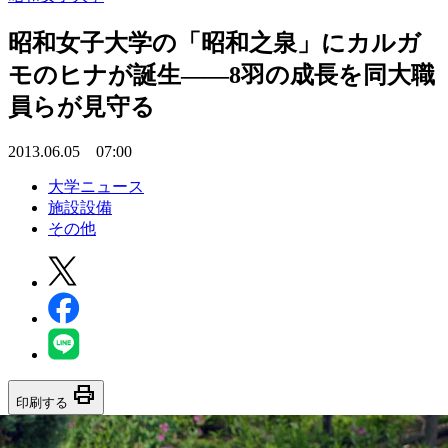
昭和女子大学の「昭和之泉」にカルガ
モのヒナが誕生――8羽の成長を同大職
員らが見守る
2013.06.05 07:00
大学ニュース
施設設備
その他
print
印刷する