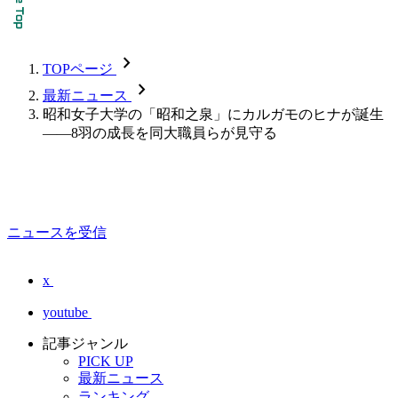
chevron_forward
TOPページ
chevron_forward
最新ニュース
昭和女子大学の「昭和之泉」にカルガモのヒナが誕生
――8羽の成長を同大職員らが見守る
ニュースを受信
x
youtube
記事ジャンル
PICK UP
最新ニュース
ランキング