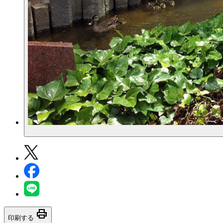
print
印刷する