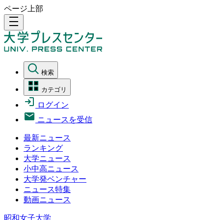
ページ上部
density_medium
検索
カテゴリ
ログイン
ニュースを受信
最新ニュース
ランキング
大学ニュース
小中高ニュース
大学発ベンチャー
ニュース特集
動画ニュース
昭和女子大学