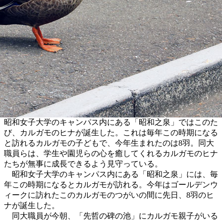
昭和女子大学のキャンパス内にある「昭和之泉」ではこのた
び、カルガモのヒナが誕生した。これは毎年この時期になる
と訪れるカルガモの子どもで、今年生まれたのは8羽。同大
職員らは、学生や園児らの心を癒してくれるカルガモのヒナ
たちが無事に成長できるよう見守っている。
昭和女子大学のキャンパス内にある「昭和之泉」には、毎
年この時期になるとカルガモが訪れる。今年はゴールデンウ
ィークに訪れたこのカルガモのつがいの間に先日、8羽のヒ
ナが誕生した。
同大職員が今朝、「先哲の碑の池」にカルガモ親子がいる