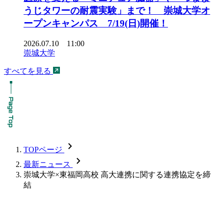
うじタワーの耐震実験」まで！ 崇城大学オ
ープンキャンパス 7/19(日)開催！
2026.07.10 11:00
崇城大学
すべてを見る
chevron_forward
TOPページ
chevron_forward
最新ニュース
崇城大学×東福岡高校 高大連携に関する連携協定を締
結