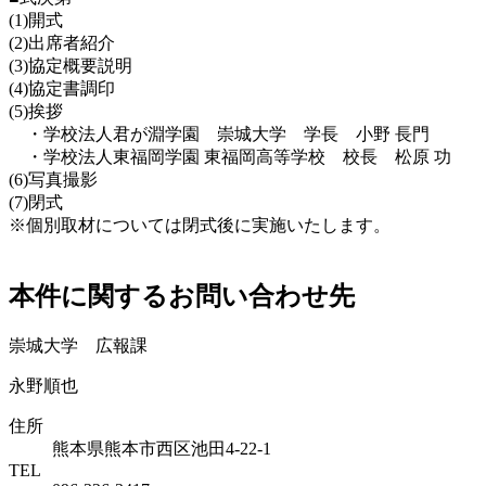
(1)開式
(2)出席者紹介
(3)協定概要説明
(4)協定書調印
(5)挨拶
・学校法人君が淵学園 崇城大学 学長 小野 長門
・学校法人東福岡学園 東福岡高等学校 校長 松原 功
(6)写真撮影
(7)閉式
※個別取材については閉式後に実施いたします。
本件に関するお問い合わせ先
崇城大学 広報課
永野順也
住所
熊本県熊本市西区池田4-22-1
TEL