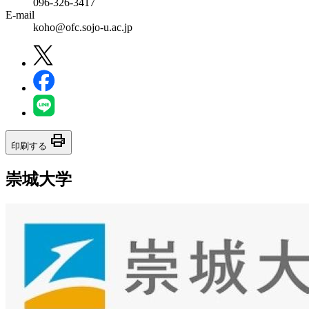
096-326-3417
E-mail
koho@ofc.sojo-u.ac.jp
print
印刷する
崇城大学