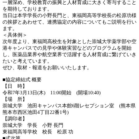
一層深め、学校教育の振興と人材育成に大きく寄与すること
を期待しております。
当日は本学学長の小野長門と、東福岡高等学校長の松原功様
の挨拶とあわせて、連携協定の内容についてもご説明を行い
ます。
＜具体例＞
次年度より、東福岡高校生を対象とした崇城大学薬学部や空
港キャンパスでの見学や体験実習などのプログラムを開始
し、医薬品業界や航空業界で活躍する人材育成に繋げていき
たいと考えています。
ぜひ、取材・報道をお願いいたします。
■協定締結式 概要
【日 時】
令和7年3月13日(木) 11:00開始 (開場10:40)
【場 所】
崇城大学 池田キャンパス本館6階レセプション室 (熊本県
熊本市西区池田4丁目22番1号)
【調印者】
崇城大学 学長 小野 長門
東福岡高等学校 校長 松原 功
■式次第