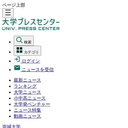
ページ上部
density_medium
検索
カテゴリ
ログイン
ニュースを受信
最新ニュース
ランキング
大学ニュース
小中高ニュース
大学発ベンチャー
ニュース特集
動画ニュース
崇城大学