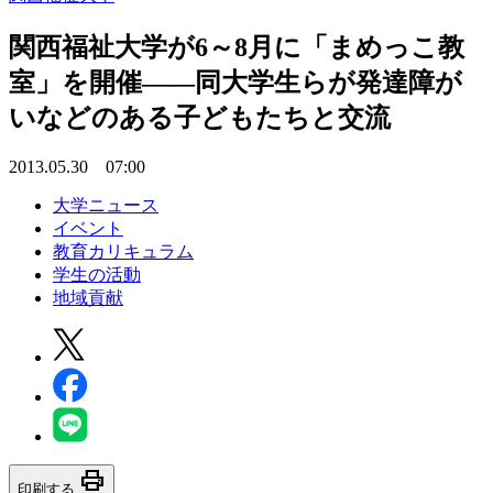
関西福祉大学が6～8月に「まめっこ教
室」を開催――同大学生らが発達障が
いなどのある子どもたちと交流
2013.05.30 07:00
大学ニュース
イベント
教育カリキュラム
学生の活動
地域貢献
print
印刷する