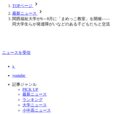
chevron_forward
TOPページ
chevron_forward
最新ニュース
関西福祉大学が6～8月に「まめっこ教室」を開催――
同大学生らが発達障がいなどのある子どもたちと交流
ニュースを受信
x
youtube
記事ジャンル
PICK UP
最新ニュース
ランキング
大学ニュース
小中高ニュース