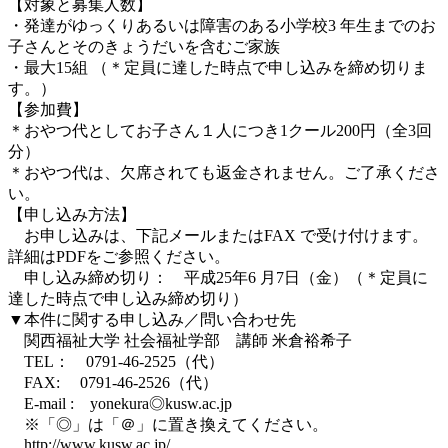
【対象と募集人数】
・発達がゆっくりあるいは障害のある小学校3 年生までのお
子さんとそのきょうだいを含むご家族
・最大15組 （＊定員に達した時点で申し込みを締め切りま
す。）
【参加費】
＊おやつ代としてお子さん１人につき1クール200円（全3回
分）
＊おやつ代は、欠席されても返金されません。ご了承くださ
い。
【申し込み方法】
お申し込みは、下記メールまたはFAX で受け付けます。
詳細はPDFをご参照ください。
申し込み締め切り： 平成25年6 月7日（金）（＊定員に
達した時点で申し込み締め切り）
▼本件に関する申し込み／問い合わせ先
関西福祉大学 社会福祉学部 講師 米倉裕希子
TEL： 0791-46-2525（代）
FAX: 0791-46-2526（代）
E-mail : yonekura◎kusw.ac.jp
※「◎」は「＠」に置き換えてください。
http://www.kusw.ac.jp/