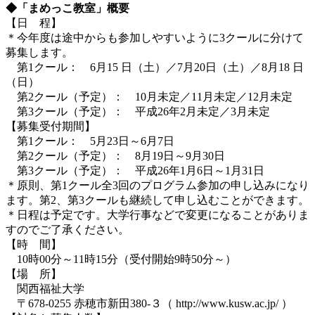
◆「まめっこ教室」概要
【日 程】
＊今年度は途中からも参加しやすいように3クールに分けて
募集します。
第1クール： 6月15 日（土）／7月20日（土）／8月18 日
（日）
第2クール（予定）： 10月未定／11月未定／12月未定
第3クール（予定）： 平成26年2月未定／3月未定
【募集受付期間】
第1クール： 5月23日～6月7日
第2クール（予定）： 8月19日～9月30日
第3クール（予定）： 平成26年1月6日～1月31日
＊原則、第1クール全3回のプログラム参加の申し込みになり
ます。第2、第3クールも継続して申し込むことができます。
＊日程は予定です。大学行事などで変更になることがありま
すのでご了承ください。
【時 間】
10時00分～11時15分（受付開始9時50分～）
【場 所】
関西福祉大学
〒678-0255 赤穂市新田380-３（ http://www.kusw.ac.jp/ ）