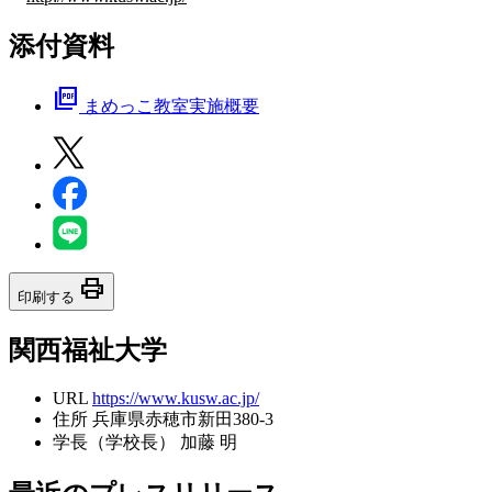
添付資料
picture_as_pdf
まめっこ教室実施概要
print
印刷する
関西福祉大学
URL
https://www.kusw.ac.jp/
住所
兵庫県赤穂市新田380-3
学長（学校長）
加藤 明