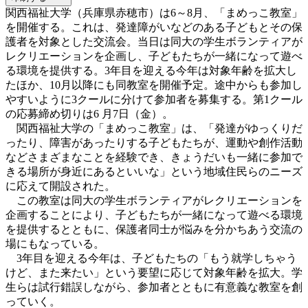
関西福祉大学（兵庫県赤穂市）は6～8月、「まめっこ教室」
を開催する。これは、発達障がいなどのある子どもとその保
護者を対象とした交流会。当日は同大の学生ボランティアが
レクリエーションを企画し、子どもたちが一緒になって遊べ
る環境を提供する。3年目を迎える今年は対象年齢を拡大し
たほか、10月以降にも同教室を開催予定。途中からも参加し
やすいように3クールに分けて参加者を募集する。第1クール
の応募締め切りは6 月7日（金）。
関西福祉大学の「まめっこ教室」は、「発達がゆっくりだ
ったり、障害があったりする子どもたちが、運動や創作活動
などさまざまなことを経験でき、きょうだいも一緒に参加で
きる場所が身近にあるといいな」という地域住民らのニーズ
に応えて開設された。
この教室は同大の学生ボランティアがレクリエーションを
企画することにより、子どもたちが一緒になって遊べる環境
を提供するとともに、保護者同士が悩みを分かちあう交流の
場にもなっている。
3年目を迎える今年は、子どもたちの「もう就学しちゃう
けど、また来たい」という要望に応じて対象年齢を拡大。学
生らは試行錯誤しながら、参加者とともに有意義な教室を創
っていく。