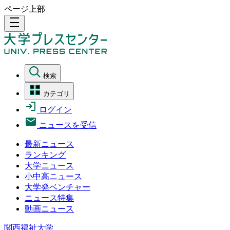
ページ上部
density_medium
検索
カテゴリ
ログイン
ニュースを受信
最新ニュース
ランキング
大学ニュース
小中高ニュース
大学発ベンチャー
ニュース特集
動画ニュース
関西福祉大学