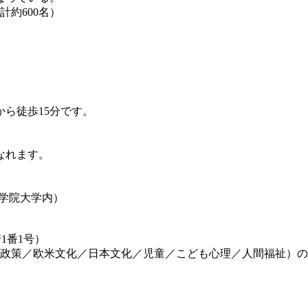
約600名）
ら徒歩15分です。
なれます。
学院大学内）
1番1号）
ィ政策／欧米文化／日本文化／児童／こども心理／人間福祉）