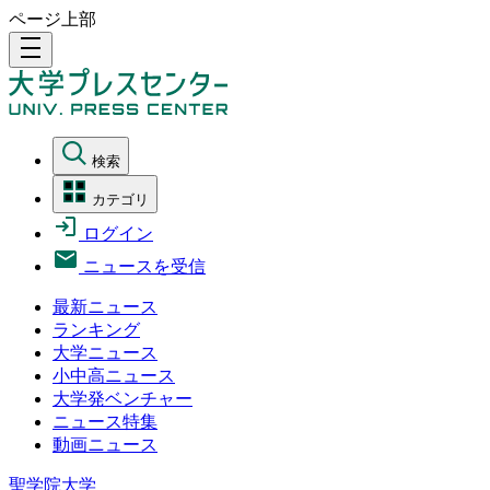
ページ上部
density_medium
検索
カテゴリ
ログイン
ニュースを受信
最新ニュース
ランキング
大学ニュース
小中高ニュース
大学発ベンチャー
ニュース特集
動画ニュース
聖学院大学