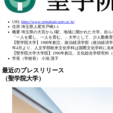
URL
https://www.seigakuin-univ.ac.jp/
住所
埼玉県上尾市戸崎1-1
概要
埼玉県の大宮から1駅、地域に開かれた大学。自
「一人を愛し、一人を育む。」大学として、少人数教育
【聖学院大学】1988年創立。政治経済学部（政治経済
年4月より、人文学部欧米文化学科は国際文化学科に名
【聖学院大学大学院】1996年創立。文化総合学研究
学長（学校長）
小池 茂子
最近のプレスリリース
（聖学院大学）