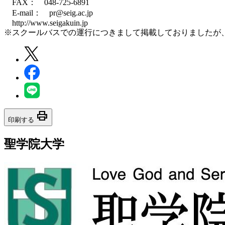
FAX： 048-725-6891
E-mail： pr@seig.ac.jp
http://www.seigakuin.jp
※スクールバスでの運行につきまして掲載しておりましたが、
print
印刷する
聖学院大学