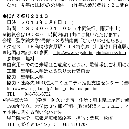
なお、今年は1日のみの開催。（昨年の参加者数：２日間合計
◆ほたる祭り２０１３
日時 ２０１３年６月８日（土）
時間 １８：３０～２１：００ （小雨決行、雨天中止）
※観賞会は19：30～ 時間内は自由にご覧いただけます。
会場 聖学院大学4号館・８号館南側「ひかりのせせらぎ」
アクセス ＪＲ高崎線宮原駅・ＪＲ埼京線（川越線）日進駅か
※地図は右記URL参照
http://www.seigakuin.jp/info/access.htm
参加費 無料
※自家用車でのご来場はご遠慮ください。駐輪場はご利用に
主催 聖学院大学ほたる祭り実行委員会
協力 聖学院大学
協力・連絡先 NPO法人コミュニティ活動支援センター（聖
http://www.seigakuin.jp/admin_univ/npo/npo.htm
TEL： 048-781-6732
●聖学院大学 （学長：阿久戸光晴 住所：埼玉県上尾市戸崎
1988年設立。大学は３学部7学科（政治経済／コミュニテ
▼本件に関する問い合わせ先
聖学院大学 広報局広報戦略室 担当：栗原、松崎
TEL（ダイヤルイン）： 048-780-1707