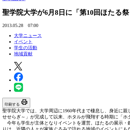
聖学院大学が6月8日に「第10回ほたる祭り
2013.05.28 07:00
大学ニュース
イベント
学生の活動
地域貢献
print
印刷する
聖学院大学では、大学周辺に1960年代まで棲息し、身近に親
せせらぎ～」が完成して以来、ホタルが飛翔する時期に「ホ
今年も学生が主体となりイベントを運営。ほたるの展示・鑑
りは、近隣の人々が家族ぐるみで訪れる地域のイベントにも