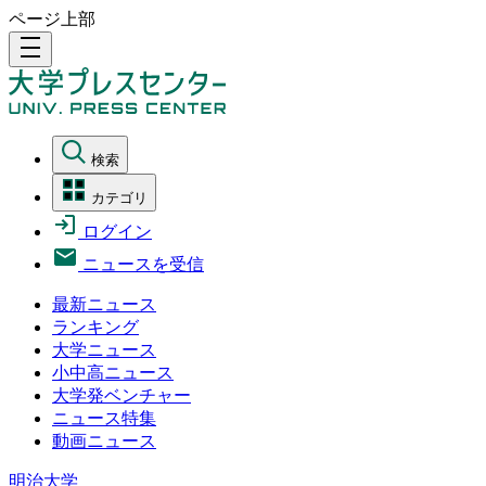
ページ上部
density_medium
検索
カテゴリ
ログイン
ニュースを受信
最新ニュース
ランキング
大学ニュース
小中高ニュース
大学発ベンチャー
ニュース特集
動画ニュース
明治大学