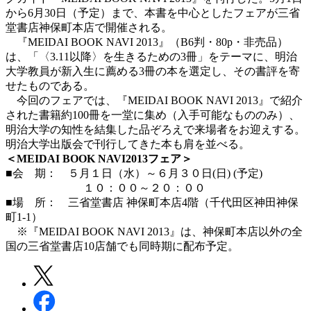
から6月30日（予定）まで、本書を中心としたフェアが三省
堂書店神保町本店で開催される。
『MEIDAI BOOK NAVI 2013』（B6判・80p・非売品）
は、「〈3.11以降〉を生きるための3冊」をテーマに、明治
大学教員が新入生に薦める3冊の本を選定し、その書評を寄
せたものである。
今回のフェアでは、『MEIDAI BOOK NAVI 2013』で紹介
された書籍約100冊を一堂に集め（入手可能なもののみ）、
明治大学の知性を結集した品ぞろえで来場者をお迎えする。
明治大学出版会で刊行してきた本も肩を並べる。
＜MEIDAI BOOK NAVI2013フェア＞
■会 期： ５月１日（水）～６月３０日(日) (予定)
１０：００～２０：００
■場 所： 三省堂書店 神保町本店4階（千代田区神田神保
町1-1）
※『MEIDAI BOOK NAVI 2013』は、神保町本店以外の全
国の三省堂書店10店舗でも同時期に配布予定。