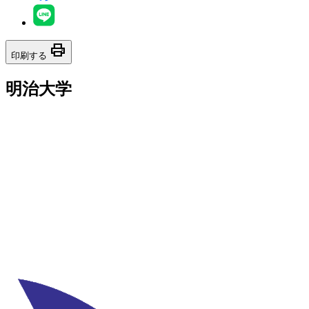
print
印刷する
明治大学