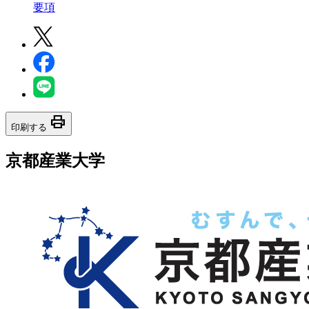
要項
print
印刷する
京都産業大学