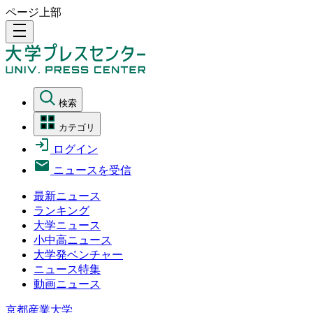
ページ上部
density_medium
検索
カテゴリ
ログイン
ニュースを受信
最新ニュース
ランキング
大学ニュース
小中高ニュース
大学発ベンチャー
ニュース特集
動画ニュース
京都産業大学