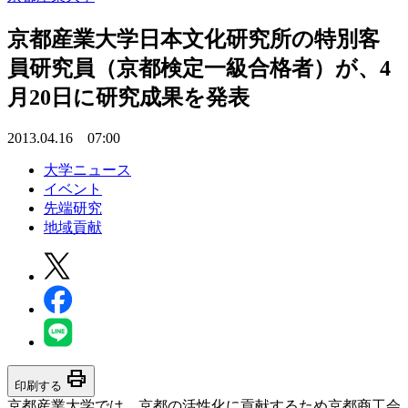
京都産業大学日本文化研究所の特別客
員研究員（京都検定一級合格者）が、4
月20日に研究成果を発表
2013.04.16 07:00
大学ニュース
イベント
先端研究
地域貢献
print
印刷する
京都産業大学では、京都の活性化に貢献するため京都商工会