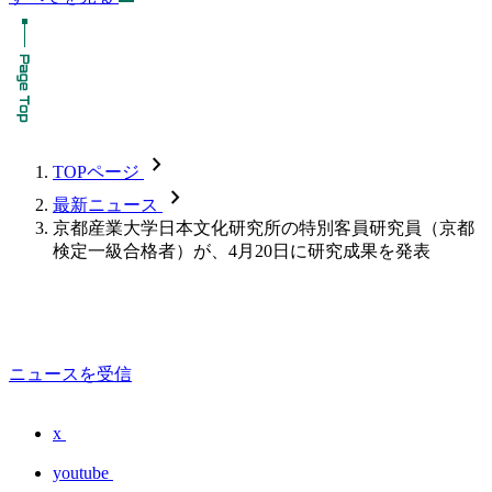
chevron_forward
TOPページ
chevron_forward
最新ニュース
京都産業大学日本文化研究所の特別客員研究員（京都
検定一級合格者）が、4月20日に研究成果を発表
ニュースを受信
x
youtube