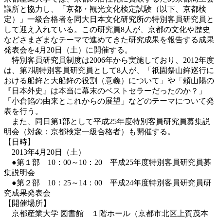
議所と協力し、「京都・観光文化検定試験（以下、京都検
定）」一級合格者を同大日本文化研究所の特別客員研究員と
して迎え入れている。この研究員8人が、京都の文化や歴史
などさまざまなテーマで進めてきた研究成果を報告する成果
発表会を4月20日（土）に開催する。
特別客員研究員制度は2006年から実施しており、2012年度
は、第7期特別客員研究員として8人が、「祇園祭山鉾巡行に
おける船鉾と大船鉾の役割（意義）について」や「頼山陽の
『日本外史』は本当に幕末のベストセラーだったのか？」
「小倉餡の由来とこれからの展望」などのテーマについて発
表を行う。
また、同日第1部として平成25年度特別客員研究員募集説
明会（対象：京都検定一級合格者）も開催する。
【日時】
2013年4月20日（土）
●第１部 10：00～10：20 平成25年度特別客員研究員募
集説明会
●第２部 10：25～14：00 平成24年度特別客員研究員研
究成果発表会
【開催場所】
京都産業大学 図書館 １階ホール（京都市北区上賀茂本