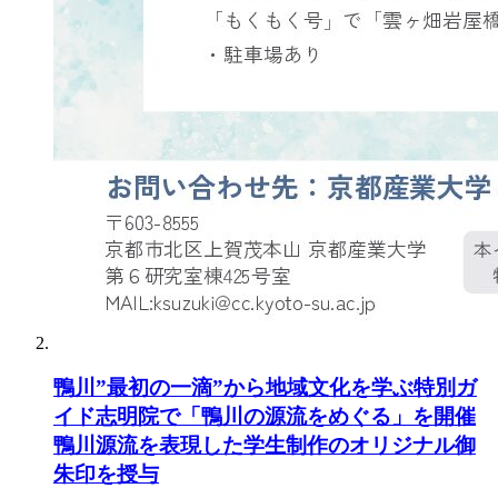
鴨川”最初の一滴”から地域文化を学ぶ特別ガ
イド志明院で「鴨川の源流をめぐる」を開催
鴨川源流を表現した学生制作のオリジナル御
朱印を授与