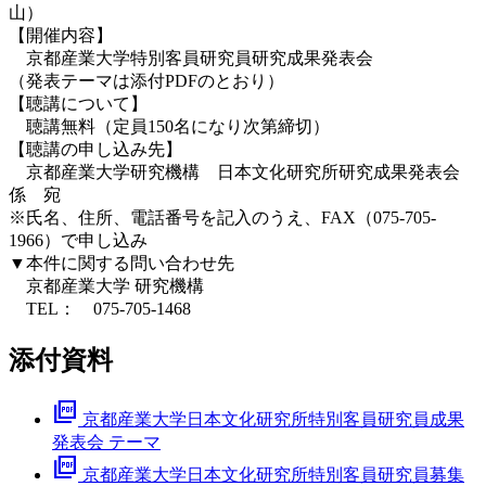
山）
【開催内容】
京都産業大学特別客員研究員研究成果発表会
（発表テーマは添付PDFのとおり）
【聴講について】
聴講無料（定員150名になり次第締切）
【聴講の申し込み先】
京都産業大学研究機構 日本文化研究所研究成果発表会
係 宛
※氏名、住所、電話番号を記入のうえ、FAX（075-705-
1966）で申し込み
▼本件に関する問い合わせ先
京都産業大学 研究機構
TEL： 075-705-1468
添付資料
picture_as_pdf
京都産業大学日本文化研究所特別客員研究員成果
発表会 テーマ
picture_as_pdf
京都産業大学日本文化研究所特別客員研究員募集