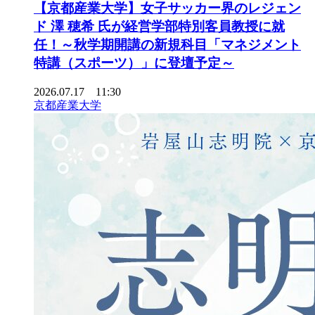
【京都産業大学】女子サッカー界のレジェン
ド 澤 穂希 氏が経営学部特別客員教授に就
任！～秋学期開講の新規科目「マネジメント
特講（スポーツ）」に登壇予定～
2026.07.17 11:30
京都産業大学