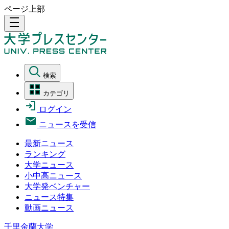
ページ上部
density_medium
検索
カテゴリ
ログイン
ニュースを受信
最新ニュース
ランキング
大学ニュース
小中高ニュース
大学発ベンチャー
ニュース特集
動画ニュース
千里金蘭大学