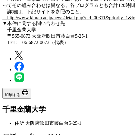
ってその組み合わせは異なる。各プログラムとも合計120時
詳細は、下記サイトを参照のこと。
http://www.kinran.ac.jp/news/detail.php?eid=00311&priority=1&t
▼本件に関する問い合わせ先
千里金蘭大学
〒565-0873 大阪府吹田市藤白台5-25-1
TEL: 06-6872-0673（代表）
print
印刷する
千里金蘭大学
住所
大阪府吹田市藤白台5-25-1