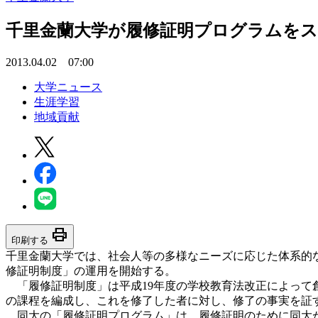
千里金蘭大学が履修証明プログラムを
2013.04.02 07:00
大学ニュース
生涯学習
地域貢献
print
印刷する
千里金蘭大学では、社会人等の多様なニーズに応じた体系的な
修証明制度」の運用を開始する。
「履修証明制度」は平成19年度の学校教育法改正によって創
の課程を編成し、これを修了した者に対し、修了の事実を証
同大の「履修証明プログラム」は、履修証明のために同大が