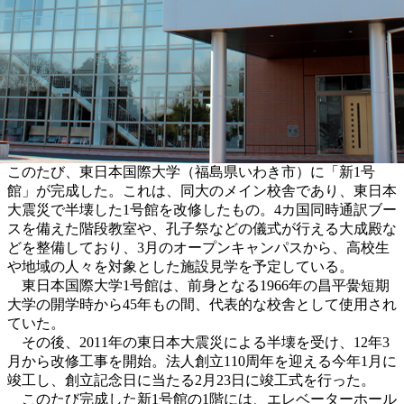
このたび、東日本国際大学（福島県いわき市）に「新1号
館」が完成した。これは、同大のメイン校舎であり、東日本
大震災で半壊した1号館を改修したもの。4カ国同時通訳ブー
スを備えた階段教室や、孔子祭などの儀式が行える大成殿な
どを整備しており、3月のオープンキャンパスから、高校生
や地域の人々を対象とした施設見学を予定している。
東日本国際大学1号館は、前身となる1966年の昌平黌短期
大学の開学時から45年もの間、代表的な校舎として使用され
ていた。
その後、2011年の東日本大震災による半壊を受け、12年3
月から改修工事を開始。法人創立110周年を迎える今年1月に
竣工し、創立記念日に当たる2月23日に竣工式を行った。
このたび完成した新1号館の1階には、エレベーターホール