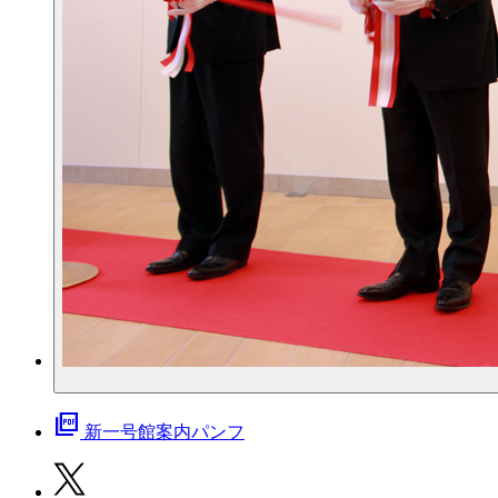
picture_as_pdf
新一号館案内パンフ