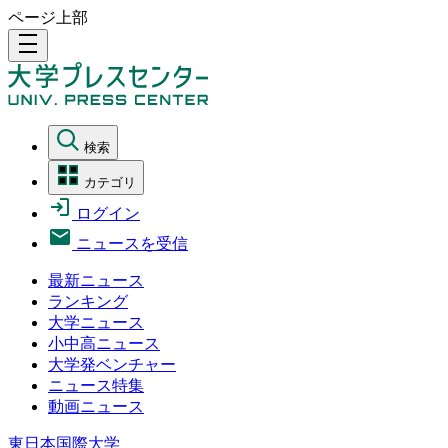
ページ上部
density_medium
検索
カテゴリ
ログイン
ニュースを受信
最新ニュース
ランキング
大学ニュース
小中高ニュース
大学発ベンチャー
ニュース特集
動画ニュース
東日本国際大学