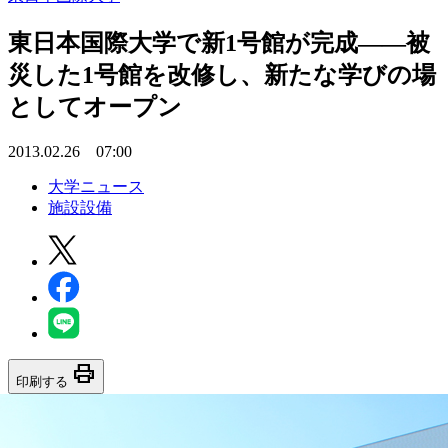
東日本国際大学で新1号館が完成――被
災した1号館を改修し、新たな学びの場
としてオープン
2013.02.26 07:00
大学ニュース
施設設備
print
印刷する