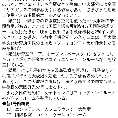
のほか、カフェテリアや売店などを整備。中央部分には全面
クリアガラスの開放感あふれる教室があり、さまざまな用途
で使用できる多目的ホールとなっている。
2階には、3階までの吹き抜け空間を使った300人収容の階
段教室がある。ここには国際会議も可能な4カ国同時通訳ブ
ースを設けたほか、映画も投射できる映像機材と250インチ
スクリーンを導入。小教室「明倫堂」の入り口には、同大儒
学文化研究所所長の徐坰遙（ソ キョンヨ）氏が揮毫した看
板を掲げた。
4階は研究室フロア。オープンスペースをコンセプトにし
たガラス張りの研究室やコミュニケーションルームなどを設
置している。
6階屋上には孔子廟である湯島聖堂を再現し、孔子祭など
の儀式が行える大成殿を建造した。孔子像も収められてい
る。なお、この大成殿の看板は、著名な儒学者で国立台湾大
学教授の葉國良氏の筆によるもの。
また女性のために、女子トイレにはフィッティングルーム
やパウダールームを整備している。
◆新1号館概要
1F：エントランス、カフェラウンジ、大教室
2F：階段教室、コミュニケーションルーム