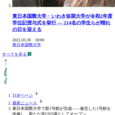
東日本国際大学・いわき短期大学が令和2年度
学位記授与式を挙行 — 214名の学生らが晴れ
の日を迎える
2021.03.30 18:00
東日本国際大学
すべてを見る
chevron_forward
TOPページ
chevron_forward
最新ニュース
東日本国際大学で新1号館が完成――被災した1号館を
改修し、新たな学びの場としてオープン