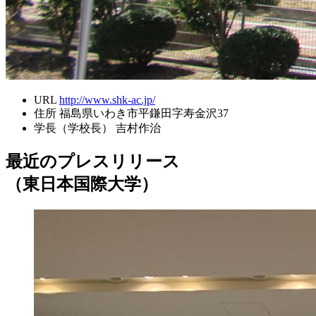
URL
http://www.shk-ac.jp/
住所
福島県いわき市平鎌田字寿金沢37
学長（学校長）
吉村作治
最近のプレスリリース
（東日本国際大学）