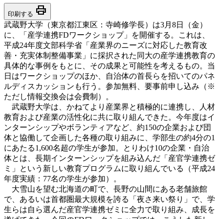
print
印刷する
武蔵野大学（東京都江東区：寺崎修学長）は3月8日（金）
に、「産学連携FDワークショップ」を開催する。これは、
平成24年度文部科学省「産業界のニーズに対応した教育改
善・充実体制整備事業」に採択された同大の産学連携教育の
具体的な事例をもとに、その成果と可能性を考えるもの。当
日はワークショップのほか、自治体の首長らを招いてのパネ
ルディスカッションも行う。参加無料、要事前申し込み（※
ただし情報交換会は会費制）。
武蔵野大学は、かねてより産業界と積極的に連携し、人材
教育および産業の活性化に共に取り組んできた。今年度はイ
ンターンシップやボランティアなど、約150の企業および団
体と協働して企画した各種の取り組みに、学部生の約4分の1
にあたる1,600名超の学生が参加。とりわけ10の企業・自治
体とは、長期インターンシップを組み込んだ「産官学連携ゼ
ミ」という新しい教育プログラムに取り組んでいる（平成24
年度実績：77名の学生が参加）。
大雪山を望む北海道の町で、長野の山間にある老舗旅館
で、あるいは首都圏最大規模を誇る「夜さ来い祭り」で、学
生らは自ら選んだ産官学連携ゼミに全力で取り組み、成長を