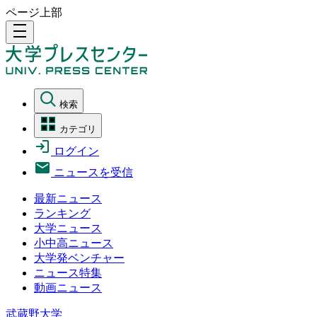
ページ上部
density_medium
検索
カテゴリ
ログイン
ニュースを受信
最新ニュース
ランキング
大学ニュース
小中高ニュース
大学発ベンチャー
ニュース特集
動画ニュース
武蔵野大学