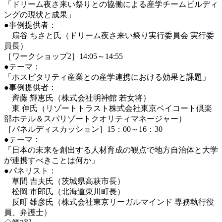
「ドリーム夜さ来い祭りとの協働による産学チームビルディ
ングの現状と成果」
●事例提供者：
扇谷 ちさと氏（ドリーム夜さ来い祭り実行委員会 実行委
員長）
［ワークショップ2］14:05～14:55
●テーマ：
「ホスピタリティ産業との産学連携における効果と課題」
●事例提供者：
齊藤 輝恵氏（株式会社明神館 若女将）
東 伸氏（リゾートトラスト株式会社東京ベイコート倶楽
部ホテル＆スパリゾートクオリティマネージャー）
［パネルディスカッション］15：00～16：30
●テーマ：
「日本の未来を創出する人材育成の観点で地方自治体と大学
が連携すべきことは何か」
●パネリスト：
草間 吉夫氏（茨城県高萩市長）
松岡 市郎氏（北海道東川町長）
反町 雄彦氏（株式会社東京リーガルマインド 専務執行役
員、弁護士）