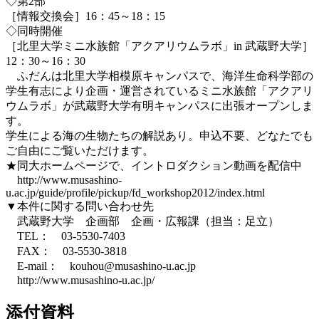
◇第2部
［情報交換会］16：45～18：15
◇同時開催
［北里大学ミニ水族館「アクアリウムラボ」in 武蔵野大学］
12：30～16：30
ふだんは北里大学相模原キャンパスで、海洋生命科学部の
学生有志により企画・運営されているミニ水族館「アクアリ
ウムラボ」が武蔵野大学有明キャンパスに出張オープンしま
す。
学生による海の生物たちの解説あり。申込不要、どなたでも
ご自由にご覧いただけます。
★同大ホームページで、イントロダクション動画を配信中
http://www.musashino-
u.ac.jp/guide/profile/pickup/fd_workshop2012/index.html
▼本件に関する問い合わせ先
武蔵野大学 企画部 企画・広報課（担当：足立）
TEL： 03-5530-7403
FAX： 03-5530-3818
E-mail： kouhou@musashino-u.ac.jp
http://www.musashino-u.ac.jp/
添付資料