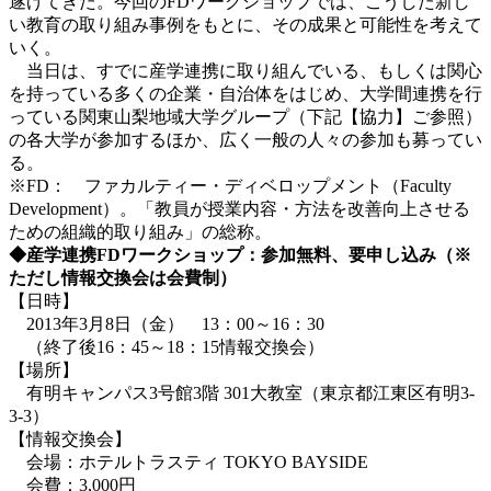
遂げてきた。今回のFDワークショップでは、こうした新し
い教育の取り組み事例をもとに、その成果と可能性を考えて
いく。
当日は、すでに産学連携に取り組んでいる、もしくは関心
を持っている多くの企業・自治体をはじめ、大学間連携を行
っている関東山梨地域大学グループ（下記【協力】ご参照）
の各大学が参加するほか、広く一般の人々の参加も募ってい
る。
※FD： ファカルティー・ディベロップメント（Faculty
Development）。「教員が授業内容・方法を改善向上させる
ための組織的取り組み」の総称。
◆産学連携FDワークショップ：参加無料、要申し込み（※
ただし情報交換会は会費制）
【日時】
2013年3月8日（金） 13：00～16：30
（終了後16：45～18：15情報交換会）
【場所】
有明キャンパス3号館3階 301大教室（東京都江東区有明3-
3-3）
【情報交換会】
会場：ホテルトラスティ TOKYO BAYSIDE
会費：3,000円