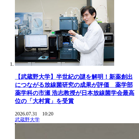
【武蔵野大学】半世紀の謎を解明！新薬創出
につながる放線菌研究の成果が評価 薬学部
薬学科の市瀬 浩志教授が日本放線菌学会最高
位の「大村賞」を受賞
2026.07.31 10:20
武蔵野大学