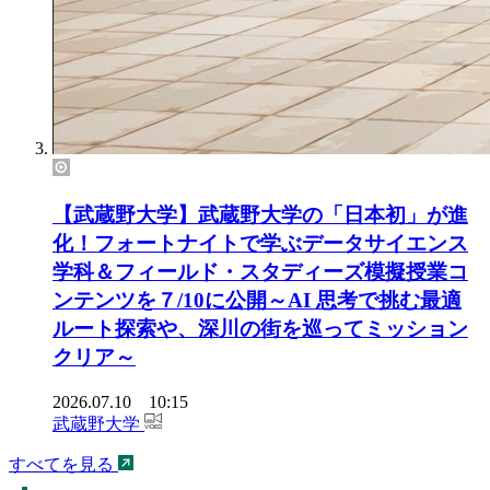
【武蔵野大学】武蔵野大学の「日本初」が進
化！フォートナイトで学ぶデータサイエンス
学科＆フィールド・スタディーズ模擬授業コ
ンテンツを７/10に公開～AI 思考で挑む最適
ルート探索や、深川の街を巡ってミッション
クリア～
2026.07.10 10:15
武蔵野大学
すべてを見る