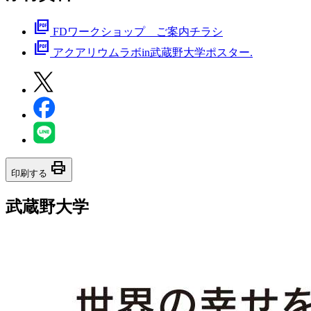
picture_as_pdf
FDワークショップ ご案内チラシ
picture_as_pdf
アクアリウムラボin武蔵野大学ポスター.
print
印刷する
武蔵野大学