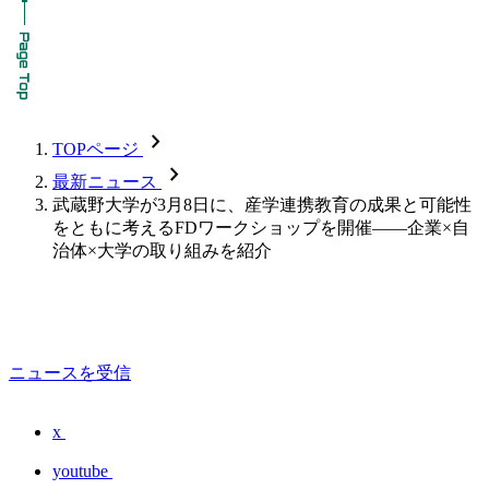
chevron_forward
TOPページ
chevron_forward
最新ニュース
武蔵野大学が3月8日に、産学連携教育の成果と可能性
をともに考えるFDワークショップを開催――企業×自
治体×大学の取り組みを紹介
ニュースを受信
x
youtube