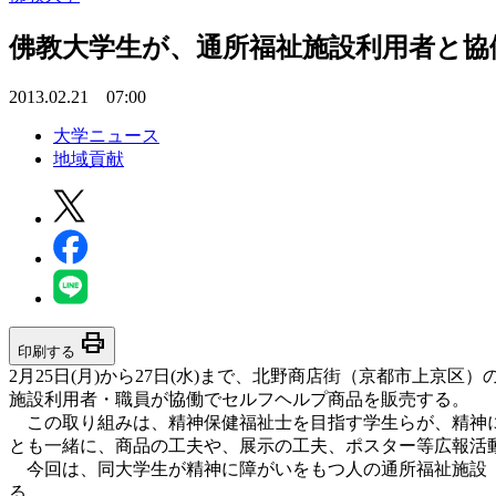
佛教大学生が、通所福祉施設利用者と協働
2013.02.21 07:00
大学ニュース
地域貢献
print
印刷する
2月25日(月)から27日(水)まで、北野商店街（京都市上
施設利用者・職員が協働でセルフヘルプ商品を販売する。
この取り組みは、精神保健福祉士を目指す学生らが、精神に
とも一緒に、商品の工夫や、展示の工夫、ポスター等広報活動
今回は、同大学生が精神に障がいをもつ人の通所福祉施設（
る。