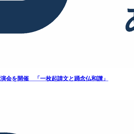
講演会を開催 「一枚起請文と踊念仏和讃」