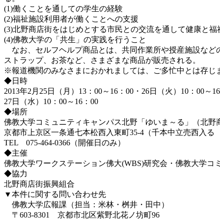
(1)働くことを通しての学生の経験
(2)福祉施設利用者が働くことへの支援
(3)北野商店街をはじめとする市民との交流を通して健康と
(4)佛教大学の「共生」の実践を行うこと
なお、セルフヘルプ商品とは、共同作業所や授産施設などの
ストラップ、お茶など、さまざまな商品が販売される。
※報道機関のみなさまにおかれましては、ご多忙中とは存じ
◆日時
2013年2月25日（月）13：00～16：00・26日（火）10：00～16
27日（水）10：00～16：00
◆場所
佛教大学コミュニティキャンパス北野「ゆいま～る」（北野
京都市上京区一条通七本松西入東町35-4（千本中立売西入る
TEL 075-464-0366（開催日のみ）
◆主催
佛教大学ワークステーション佛大(WBS)研究会・佛教大学コ
◆協力
北野商店街振興組合
▼本件に関する問い合わせ先
佛教大学広報課（担当：米林・桝井・田中）
〒603-8301 京都市北区紫野北花ノ坊町96