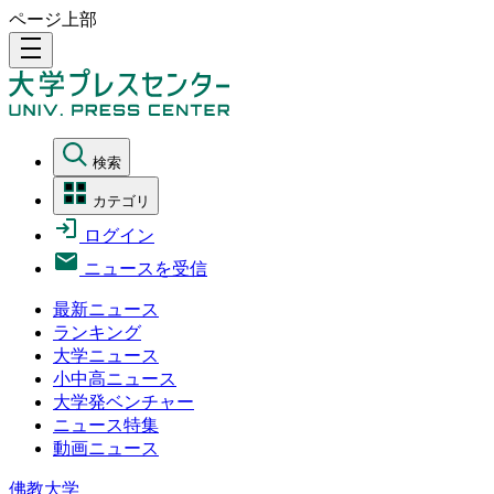
ページ上部
density_medium
検索
カテゴリ
ログイン
ニュースを受信
最新ニュース
ランキング
大学ニュース
小中高ニュース
大学発ベンチャー
ニュース特集
動画ニュース
佛教大学