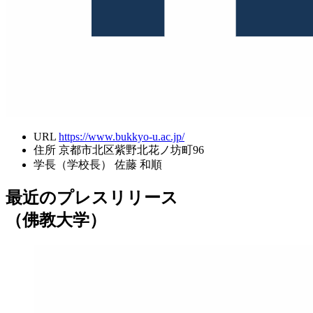
URL
https://www.bukkyo-u.ac.jp/
住所
京都市北区紫野北花ノ坊町96
学長（学校長）
佐藤 和順
最近のプレスリリース
（佛教大学）