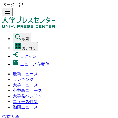
ページ上部
density_medium
検索
カテゴリ
ログイン
ニュースを受信
最新ニュース
ランキング
大学ニュース
小中高ニュース
大学発ベンチャー
ニュース特集
動画ニュース
帝京大学