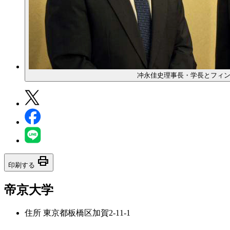
冲永佳史理事長・学長とフィ
print
印刷する
帝京大学
住所
東京都板橋区加賀2-11-1