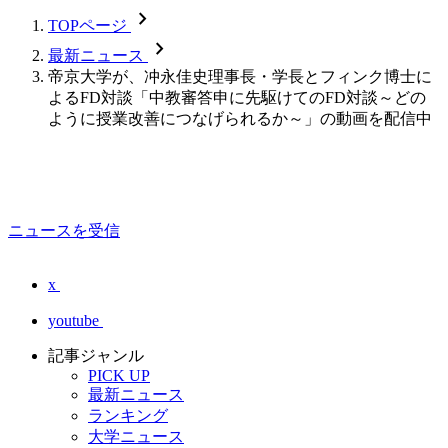
chevron_forward
TOPページ
chevron_forward
最新ニュース
帝京大学が、冲永佳史理事長・学長とフィンク博士に
よるFD対談「中教審答申に先駆けてのFD対談～どの
ように授業改善につなげられるか～」の動画を配信中
ニュースを受信
x
youtube
記事ジャンル
PICK UP
最新ニュース
ランキング
大学ニュース