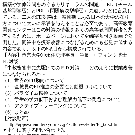
構築や学修時間をめぐるカリキュラムの問題、TBL（チーム
基盤型学習）とPBL（問題解決型学習）の違いなどに言及し
ている。二人のFD対談は、転換期にある日本の大学の在り
方について大いに示唆を与えることは必至であり、高等教育
開発センターはこの対談の情報を多くの高等教育関係者と共
有するために、ホームページにおいて全編字幕付き動画で公
開した。同答申を授業改善につなげるためにも必見に値する
内容であり、以下の6項目から構成されている。
【内容】帝京大学冲永佳史理事長・学長 × フィンク博士
FD対談
「中教審答申に先駆けてのＦＤ対談 ～どのように授業改善
につなげられるか～ 」
（1）世界のFD動向について
（2）全教員のFD推進の必要性と動機づけについて
（3）パラダイム転換について
（4）学生の学力低下および理解力低下の問題について
（5）アクティブ・ラーニングについて
（6）まとめ
【対談動画】
http://appsv.main.teikyo-u.ac.jp/~ctl/newsletter/fd_talk.html
▼本件に関する問い合わせ先