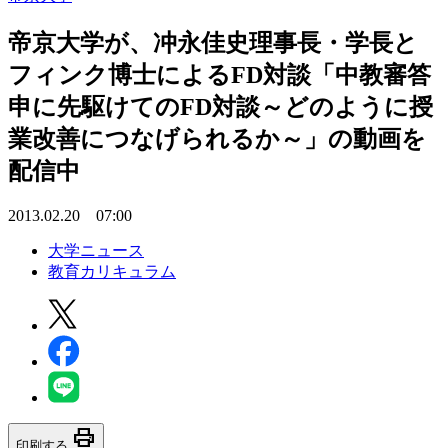
帝京大学が、冲永佳史理事長・学長と
フィンク博士によるFD対談「中教審答
申に先駆けてのFD対談～どのように授
業改善につなげられるか～」の動画を
配信中
2013.02.20 07:00
大学ニュース
教育カリキュラム
print
印刷する