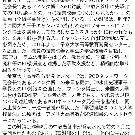
帝京大学では、冲永佳史理事長・学長とPODネットワーク
元会長であるフィンク博士のFD対談「中教審答申に先駆け
てのFD対談～どのように授業改善につなげられるか～ 」の
動画（全編字幕付き）を公開している。この対談は、昨年7
月に同大八王子キャンパスで行われたFDフォーラムにフィ
ンク博士を講師として招聘したことをきっかけに行われたも
の。文系学部を擁する八王子キャンパスではFD活動の充実
を図るため、2011年より「帝京大学高等教育開発センター」
を設置した。教員の授業改善と学生の学習改善を目指し、
FDフォーラムの開催をはじめ、教員研修、学部・学科・研
究科等のFD委員会と連携した活動支援など、積極的な取り
組みを行っている。
帝京大学高等教育開発センターでは、PODネットワーク
元会長であるフィンク博士の来日を機に、冲永佳史理事長・
学長とのFD対談を企画した。フィンク博士は、米国の大学
におけるFD研究・実践者の第一人者であり、全米最大規模
のFD関連組織であるPODネットワーク元会長を歴任し、同
大土持ゲーリー法一教授が監訳した『学習経験をつくる大学
授業法』の原著は、アメリカ高等教育関連図書のベストセラ
ーになっている。
この対談は昨年8月の中教審答申が発表される前の７月に
実施されたものであり、FD対談の中では、主体的な学びの