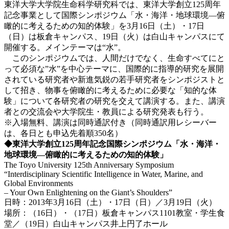
東洋大学大学院生命科学研究科では、東洋大学創立125周年
記念事業として国際シンポジウム「水・海洋・地球環境―俯
瞰的に考えるための知的体験」を3月16日（土）・17日
（日）は板倉キャンパス、19日（火）は白山キャンパスにて
開催する。メインテーマは“水”。
このシンポジウムでは、人間だけでなく、生命すべてにと
って必須な”水”を中心テーマに、国際的に指導的研究を展開
されている研究者や新進気鋭の若手研究者をシンポジストと
して招き、物事を俯瞰的に考えるために必要な「知的な体
験」について各研究者の研究を交えて講演する。また、講演
者との交流会や大学院生・教員による研究発表も行う。
※入場無料、講演は同時通訳付き（同時通訳用レシーバー
は、各日とも申込先着順350名）
◆東洋大学創立125周年記念国際シンポジウム「水・海洋・
地球環境―俯瞰的に考えるための知的体験」
The Toyo University 125th Anniversary Symposium
“Interdisciplinary Scientific Intelligence in Water, Marine, and
Global Environments
– Your Own Enlightening on the Giant’s Shoulders”
日時：2013年3月16日（土）・17日（日）／3月19日（火）
場所：（16日）・（17日）板倉キャンパス1101教室・学生食
堂／（19日）白山キャンパス井上円了ホール