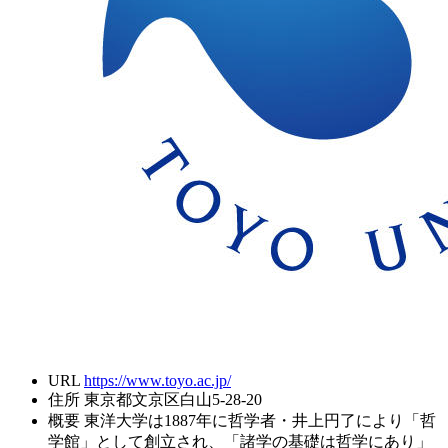
URL
https://www.toyo.ac.jp/
住所
東京都文京区白山5-28-20
概要
東洋大学は1887年に哲学者・井上円了により「哲
学館」として創立され、「諸学の基礎は哲学にあり」