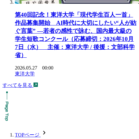
第40回記念！東洋大学「現代学生百人一首」
作品募集開始 AI時代に大切にしたい“人が紡
ぐ言葉” ―若者の感性で詠む、国内最大級の
学生短歌コンクール（応募締切：2026年10月
7日（水） 主催：東洋大学 / 後援：文部科学
省）
2026.05.27 00:00
東洋大学
すべてを見る
chevron_forward
TOPページ