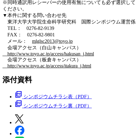
※同時通訳用レシーバーの使用有無についても必ず選択して
ください。
▼本件に関する問い合わせ先
東洋大学大学院生命科学研究科 国際シンポジウム運営係
TEL： 0276-82-9139
FAX： 0276-82-9801
メール：
mlglsc2013@toyo.jp
会場アクセス（白山キャンパス）
http://www.toyo.ac.jp/access/hakusan_j.html
会場アクセス（板倉キャンパス）
http://www.toyo.ac.jp/access/itakura_j.html
添付資料
picture_as_pdf
シンポジウムチラシ表（PDF）
picture_as_pdf
シンポジウムチラシ裏（PDF）