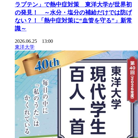
ラプテン」で熱中症対策 東洋大学が世界初
の発見！ ～水分・塩分の補給だけでは防げ
ない？！「熱中症対策に“血管を守る”」新常
識～
2026.06.25 13:00
東洋大学