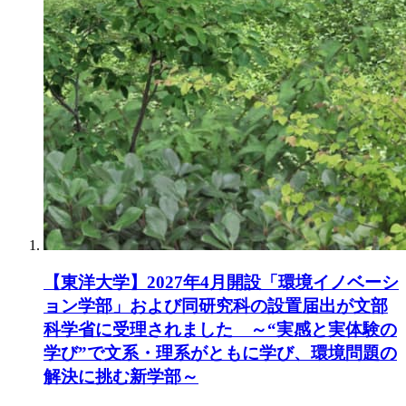
【東洋大学】2027年4月開設「環境イノベーシ
ョン学部」および同研究科の設置届出が文部
科学省に受理されました ～“実感と実体験の
学び”で文系・理系がともに学び、環境問題の
解決に挑む新学部～