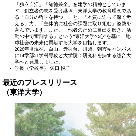
「独立自活」「知徳兼全」を建学の精神としていま
す。創立者の志を受け継ぎ、東洋大学の教育理念であ
る「自分の哲学を持つ」こと、「本質に迫って深く考
える」力、「主体的に社会の課題に取り組む」姿勢を
育んでいます。また、「他者のために自己を磨き、活
動の中で奮闘する」という“東洋大学の心”を基に、地
球社会の未来に貢献する大学を目指します。
2026年度現在、白山、赤羽台、川越、朝霞キャンパス
に14学部51学科専攻と大学院15研究科を擁する総合大
学へと発展しました。
学長（学校長）
矢口 悦子
最近のプレスリリース
（東洋大学）