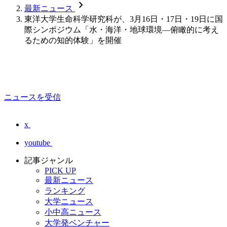
chevron_forward
最新ニュース
東洋大学生命科学研究科が、3月16日・17日・19日に国
際シンポジウム「水・海洋・地球環境―俯瞰的に考え
るための知的体験」を開催
ニュースを受信
x
youtube
記事ジャンル
PICK UP
最新ニュース
ランキング
大学ニュース
小中高ニュース
大学発ベンチャー