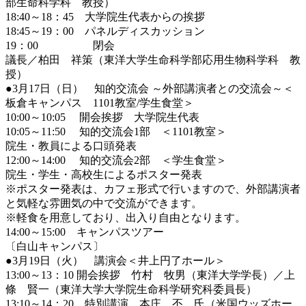
部生命科学科 教授）
18:40～18：45 大学院生代表からの挨拶
18:45～19：00 パネルディスカッション
19：00 閉会
議長／柏田 祥策（東洋大学生命科学部応用生物科学科 教
授）
●3月17日（日） 知的交流会 ～外部講演者との交流会～＜
板倉キャンパス 1101教室/学生食堂＞
10:00～10:05 開会挨拶 大学院生代表
10:05～11:50 知的交流会1部 ＜1101教室＞
院生・教員による口頭発表
12:00～14:00 知的交流会2部 ＜学生食堂＞
院生・学生・高校生によるポスター発表
※ポスター発表は、カフェ形式で行いますので、外部講演者
と気軽な雰囲気の中で交流ができます。
※軽食を用意しており、出入り自由となります。
14:00～15:00 キャンパスツアー
〔白山キャンパス〕
●3月19日（火） 講演会＜井上円了ホール＞
13:00～13：10 開会挨拶 竹村 牧男（東洋大学学長）／上
條 賢一（東洋大学大学院生命科学研究科委員長）
13:10～14：20 特別講演 本庄 丕 氏（米国ウッズホー