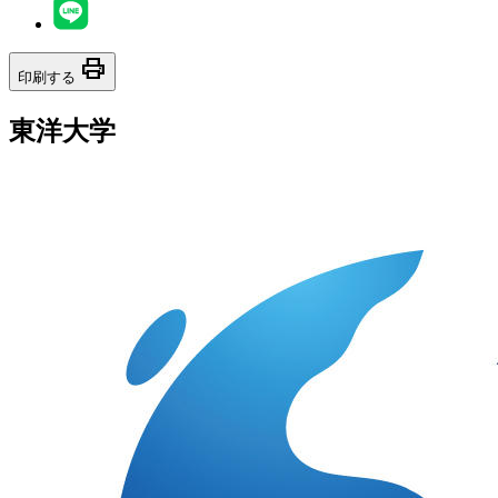
print
印刷する
東洋大学