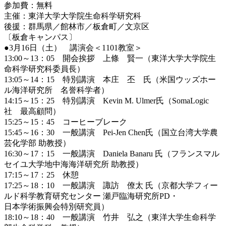
参加費：無料
主催：東洋大学大学院生命科学研究科
後援：群馬県／館林市／板倉町／文京区
〔板倉キャンパス〕
●3月16日（土） 講演会＜1101教室＞
13:00～13：05 開会挨拶 上條 賢一（東洋大学大学院生
命科学研究科委員長）
13:05～14：15 特別講演 本庄 丕 氏（米国ウッズホー
ル海洋研究所 名誉科学者）
14:15～15：25 特別講演 Kevin M. Ulmer氏（SomaLogic
社 最高顧問）
15:25～15：45 コーヒーブレーク
15:45～16：30 一般講演 Pei-Jen Chen氏（国立台湾大学農
芸化学部 助教授）
16:30～17：15 一般講演 Daniela Banaru 氏（フランスマル
セイユ大学地中海海洋研究所 助教授）
17:15～17：25 休憩
17:25～18：10 一般講演 諏訪 僚太 氏（京都大学フィー
ルド科学教育研究センター 瀬戸臨海研究所PD・
日本学術振興会特別研究員）
18:10～18：40 一般講演 竹井 弘之（東洋大学生命科学