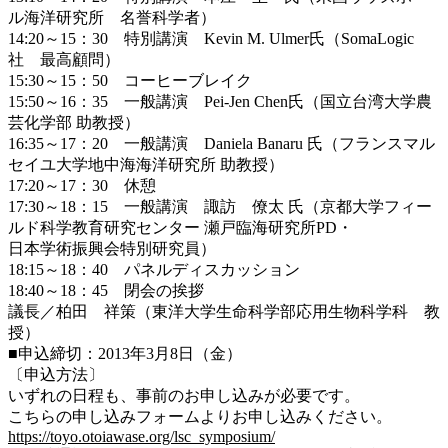
ル海洋研究所 名誉科学者）
14:20～15：30 特別講演 Kevin M. Ulmer氏（SomaLogic
社 最高顧問）
15:30～15：50 コーヒーブレイク
15:50～16：35 一般講演 Pei-Jen Chen氏（国立台湾大学農
芸化学部 助教授）
16:35～17：20 一般講演 Daniela Banaru 氏（フランスマル
セイユ大学地中海海洋研究所 助教授）
17:20～17：30 休憩
17:30～18：15 一般講演 諏訪 僚太 氏（京都大学フィー
ルド科学教育研究センター 瀬戸臨海研究所PD・
日本学術振興会特別研究員）
18:15～18：40 パネルディスカッション
18:40～18：45 閉会の挨拶
議長／柏田 祥策（東洋大学生命科学部応用生物科学科 教
授）
■申込締切：2013年3月8日（金）
〔申込方法〕
いずれの日程も、事前のお申し込みが必要です。
こちらの申し込みフォームよりお申し込みください。
https://toyo.otoiawase.org/lsc_symposium/