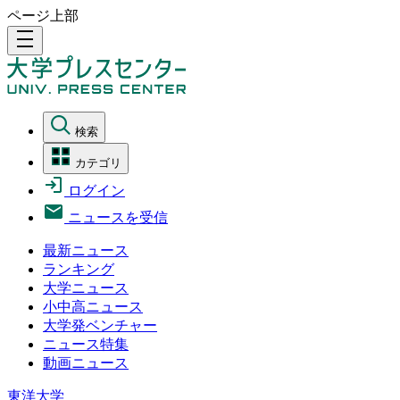
ページ上部
density_medium
検索
カテゴリ
ログイン
ニュースを受信
最新ニュース
ランキング
大学ニュース
小中高ニュース
大学発ベンチャー
ニュース特集
動画ニュース
東洋大学