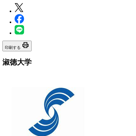
print
印刷する
淑徳大学