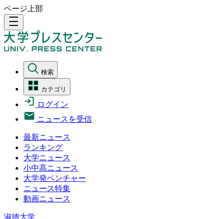
ページ上部
density_medium
検索
カテゴリ
ログイン
ニュースを受信
最新ニュース
ランキング
大学ニュース
小中高ニュース
大学発ベンチャー
ニュース特集
動画ニュース
淑徳大学