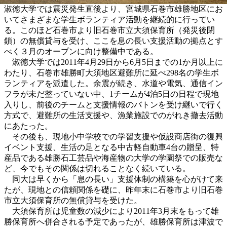
淑徳大学では震災発生直後より、宮城県石巻市雄勝地区にお
いてさまざまな学生ボランティア活動を継続的に行ってい
る。このほど石巻市より旧石巻市立大須保育所（発災後閉
鎖）の無償貸与を受け、ここを息の長い支援活動の拠点とす
べく３月のオープンに向け整備中である。
淑徳大学では2011年4月29日から6月5日までの1か月以上に
わたり、石巻市雄勝町大須地区避難所に延べ298名の学生ボ
ランティアを派遣した。余震が続き、水道や電気、通信イン
フラが未だ整っていない中、1チームが4泊5日の日程で現地
入りし、前後のチームと支援情報のバトンを受け継いで行く
方式で、避難所の生活支援や、漁業施設でのがれき撤去活動
にあたった。
その後も、現地小中学校での学習支援や仮設商店街の復興
イベント支援、生活の足となる中古軽自動車4台の贈呈、特
産品である雄勝石工芸品や海産物の大学の学園祭での販売な
ど、今でもその関係は切れることなく続いている。
同大は早くから「息の長い」支援体制の構築を心がけて来
たが、現地との信頼関係を礎に、昨年末に石巻市より旧石巻
市立大須保育所の無償貸与を受けた。
大須保育所は児童数の減少により2011年3月末をもって雄
勝保育所へ併合される予定であったが、雄勝保育所は津波で