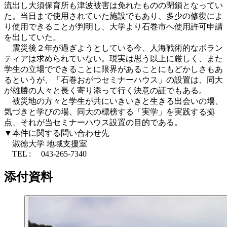
流出し大須保育所も津波被害は免れたものの閉鎖となってい
た。当日まで使用されていた施設でもあり、多少の修復によ
り使用できることが判明し、大学より石巻市へ使用許可申請
を出していた。
震災後２年が過ぎようとしている今、人海戦術的なボラン
ティアは求められていない。現実は思う以上に厳しく、また
学生の立場でできることに限界があることにもどかしさもあ
るというが、「石巻おがつセミナーハウス」の設置は、同大
が雄勝の人々と長く寄り添って行く決意の証でもある。
被災地の方々と学生が共にいきいきと生きる出会いの場、
気づきと学びの場、同大の標榜する「実学」を実践する拠
点、それが当セミナーハウス設置の目的である。
▼本件に関する問い合わせ先
淑徳大学 地域支援室
TEL : 043-265-7340
添付資料