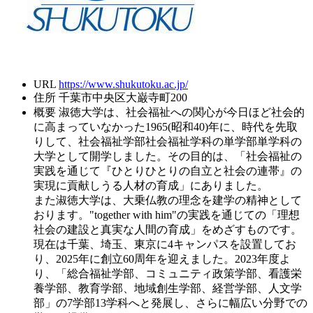
URL
https://www.shukutoku.ac.jp/
住所
千葉市中央区大巌寺町200
概要
淑徳大学は、社会福祉への関心が今日ほど社会的
に高まっていなかった1965(昭和40)年に、時代を先取
りして、社会福祉学部社会福祉学科の単学部単学科の
大学として開学しました。その目的は、「社会福祉の
実践を通じて『ひとりひとりの自立と社会の連帯』の
実現に貢献しうる人材の育成」にありました。
また淑徳大学は、大乗仏教の理念を建学の精神として
おります。"together with him"の実践を通じての「理想
社会の建設と真実な人間の育成」をめざすものです。
現在は千葉、埼玉、東京に4キャンパスを設置してお
り、2025年に創立60周年を迎えました。2023年度よ
り、「総合福祉学部、コミュニティ政策学部、看護栄
養学部、教育学部、地域創生学部、経営学部、人文学
部」の7学部13学科へと発展し、さらに幅広い分野での