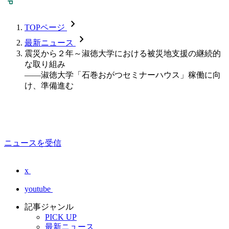
chevron_forward
TOPページ
chevron_forward
最新ニュース
震災から２年～淑徳大学における被災地支援の継続的
な取り組み
――淑徳大学「石巻おがつセミナーハウス」稼働に向
け、準備進む
ニュースを受信
x
youtube
記事ジャンル
PICK UP
最新ニュース