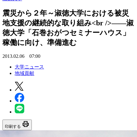
震災から２年～淑徳大学における被災
地支援の継続的な取り組み<br />――淑
徳大学「石巻おがつセミナーハウス」
稼働に向け、準備進む
2013.02.06 07:00
大学ニュース
地域貢献
print
印刷する