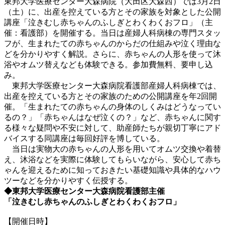
東邦大学医療センター大森病院（大田区大森西）では3月2日
（土）に、出産を控えている方とその家族を対象とした公開
講座「泣きむし赤ちゃんのふしぎとわくわくおフロ」（主
催：看護部）を開催する。当日は産婦人科病棟の専門スタッ
フが、生まれたての赤ちゃんのからだの仕組みや泣く理由な
どを分かりやすく解説。さらに、赤ちゃんの人形を使って沐
浴やオムツ替えなども体験できる。参加費無料、要申し込
み。
東邦大学医療センター大森病院看護部産婦人科病棟では、
出産を控えている方とその家族のための公開講座を年2回開
催。「生まれたての赤ちゃんの身体のしくみはどうなってい
るの？」「赤ちゃんはなぜ泣くの？」など、赤ちゃんに関す
る様々な疑問や不安に対して、助産師たちが親切丁寧にアド
バイスする同講座は毎回好評を博している。
当日は実物大の赤ちゃんの人形を用いてオムツ交換や着替
え、沐浴などを実際に体験してもらいながら、安心して赤ち
ゃんを迎えるために知っておきたい基礎知識や具体的なハウ
ツーなどを分かりやすく伝授する。
◆東邦大学医療センター大森病院看護部主催
「泣きむし赤ちゃんのふしぎとわくわくおフロ」
【開催日時】