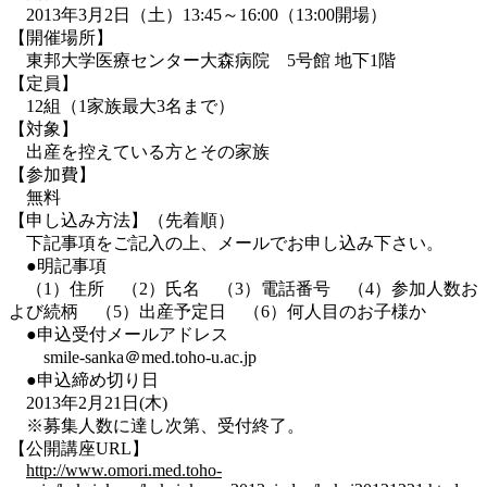
2013年3月2日（土）13:45～16:00（13:00開場）
【開催場所】
東邦大学医療センター大森病院 5号館 地下1階
【定員】
12組（1家族最大3名まで）
【対象】
出産を控えている方とその家族
【参加費】
無料
【申し込み方法】（先着順）
下記事項をご記入の上、メールでお申し込み下さい。
●明記事項
（1）住所 （2）氏名 （3）電話番号 （4）参加人数お
よび続柄 （5）出産予定日 （6）何人目のお子様か
●申込受付メールアドレス
smile-sanka＠med.toho-u.ac.jp
●申込締め切り日
2013年2月21日(木)
※募集人数に達し次第、受付終了。
【公開講座URL】
http://www.omori.med.toho-