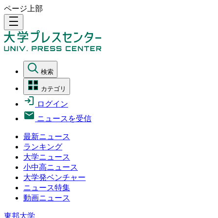
ページ上部
density_medium
検索
カテゴリ
ログイン
ニュースを受信
最新ニュース
ランキング
大学ニュース
小中高ニュース
大学発ベンチャー
ニュース特集
動画ニュース
東邦大学