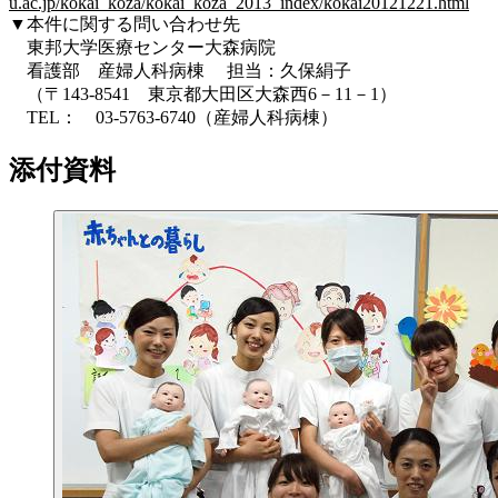
u.ac.jp/kokai_koza/kokai_koza_2013_index/kokai20121221.html
▼本件に関する問い合わせ先
東邦大学医療センター大森病院
看護部 産婦人科病棟 担当：久保絹子
（〒143-8541 東京都大田区大森西6－11－1）
TEL： 03-5763-6740（産婦人科病棟）
添付資料