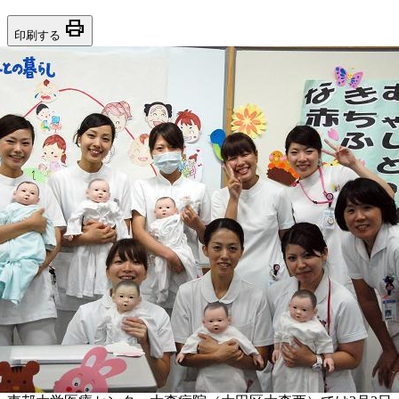
print
印刷する