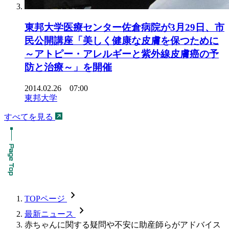
東邦大学医療センター佐倉病院が3月29日、市
民公開講座「美しく健康な皮膚を保つために
～アトピー・アレルギーと紫外線皮膚癌の予
防と治療～」を開催
2014.02.26 07:00
東邦大学
すべてを見る
chevron_forward
TOPページ
chevron_forward
最新ニュース
赤ちゃんに関する疑問や不安に助産師らがアドバイス