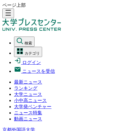
ページ上部
density_medium
検索
カテゴリ
ログイン
ニュースを受信
最新ニュース
ランキング
大学ニュース
小中高ニュース
大学発ベンチャー
ニュース特集
動画ニュース
京都外国語大学