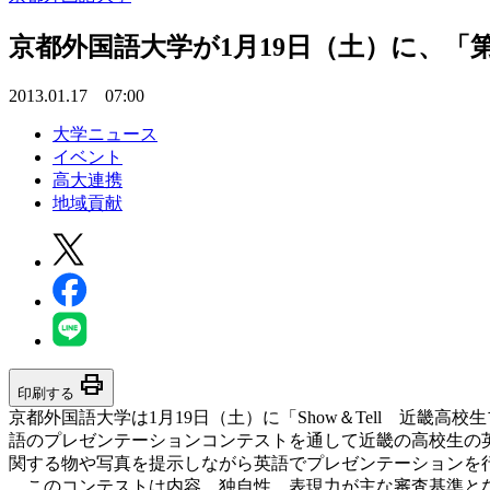
京都外国語大学が1月19日（土）に、「第
2013.01.17 07:00
大学ニュース
イベント
高大連携
地域貢献
print
印刷する
京都外国語大学は1月19日（土）に「Show＆Tell 近
語のプレゼンテーションコンテストを通して近畿の高校生の英
関する物や写真を提示しながら英語でプレゼンテーションを
このコンテストは内容、独自性、表現力が主な審査基準と