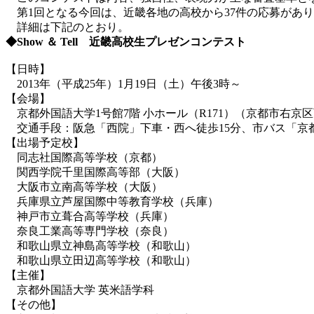
第1回となる今回は、近畿各地の高校から37件の応募があり
詳細は下記のとおり。
◆Show ＆ Tell 近畿高校生プレゼンコンテスト
【日時】
2013年（平成25年）1月19日（土）午後3時～
【会場】
京都外国語大学1号館7階 小ホール（R171）（京都市右京
交通手段：阪急「西院」下車・西へ徒歩15分、市バス「京
【出場予定校】
同志社国際高等学校（京都）
関西学院千里国際高等部（大阪）
大阪市立南高等学校（大阪）
兵庫県立芦屋国際中等教育学校（兵庫）
神戸市立葺合高等学校（兵庫）
奈良工業高等専門学校（奈良）
和歌山県立神島高等学校（和歌山）
和歌山県立田辺高等学校（和歌山）
【主催】
京都外国語大学 英米語学科
【その他】