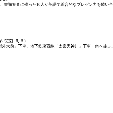
、書類審査に残った10人が英語で総合的なプレゼン力を競い
区西院笠目町６）
都外大前」下車、地下鉄東西線「太秦天神川」下車・南へ徒歩1