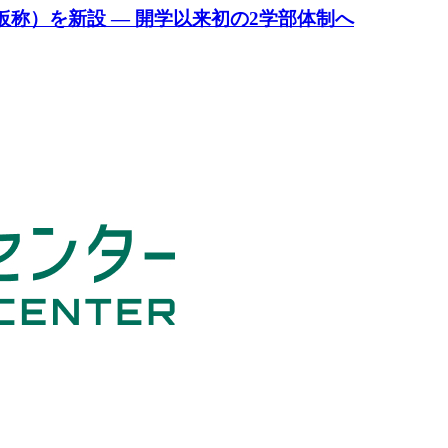
仮称）を新設 — 開学以来初の2学部体制へ