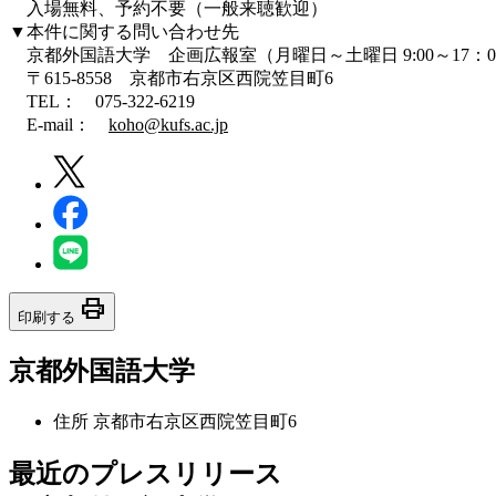
入場無料、予約不要（一般来聴歓迎）
▼本件に関する問い合わせ先
京都外国語大学 企画広報室（月曜日～土曜日 9:00～17：0
〒615-8558 京都市右京区西院笠目町6
TEL： 075-322-6219
E-mail：
koho@kufs.ac.jp
print
印刷する
京都外国語大学
住所
京都市右京区西院笠目町6
最近のプレスリリース