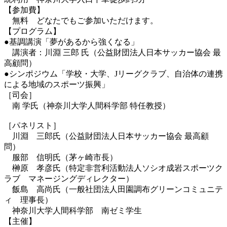
【参加費】
無料 どなたでもご参加いただけます。
【プログラム】
●基調講演「夢があるから強くなる」
講演者：川淵 三郎 氏（公益財団法人日本サッカー協会 最
高顧問）
●シンポジウム「学校・大学、Jリーグクラブ、自治体の連携
による地域のスポーツ振興」
［司会］
南 学氏（神奈川大学人間科学部 特任教授）
［パネリスト］
川淵 三郎氏（公益財団法人日本サッカー協会 最高顧
問）
服部 信明氏（茅ヶ崎市長）
榊原 孝彦氏（特定非営利活動法人ソシオ成岩スポーツク
ラブ マネージングディレクター）
飯島 高尚氏（一般社団法人田園調布グリーンコミュニテ
ィ 理事長）
神奈川大学人間科学部 南ゼミ学生
【主催】