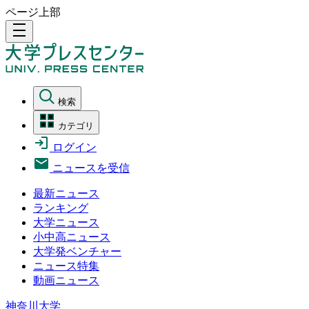
ページ上部
density_medium
検索
カテゴリ
ログイン
ニュースを受信
最新ニュース
ランキング
大学ニュース
小中高ニュース
大学発ベンチャー
ニュース特集
動画ニュース
神奈川大学