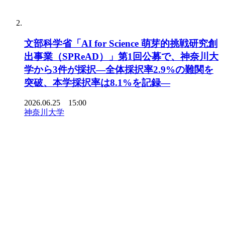
文部科学省「AI for Science 萌芽的挑戦研究創
出事業（SPReAD）」第1回公募で、神奈川大
学から3件が採択―全体採択率2.9%の難関を
突破、本学採択率は8.1%を記録―
2026.06.25 15:00
神奈川大学