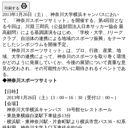
print
印刷する
2013年1月26日（土）、神奈川大学横浜キャンパスにおい
て、「神奈川スポーツサミット」を開催する。第4回目とな
る今回は、川淵 三郎氏（公益財団法人日本サッカー協会 最
高顧問）による基調講演をはじめ、「学校・大学、Jリーグ
クラブ、自治体の連携による地域のスポーツ振興」をテーマ
としたシンポジウムを開催予定。
「神奈川スポーツサミット」は、プロ、行政、産業、地
域、大学の連携によって、神奈川のスポーツを取り巻く環境
がどのように発展していくか、今後の展望について貴重な意
見が交わされ、その可能性が大いに期待されるイベントであ
る。
◆神奈川スポーツサミット
【日時】
2013年1月26日（土）13：00～16：30（受付12：00～）
【会場】
神奈川大学横浜キャンパス 16号館セレストホール
・東急東横線白楽駅下車徒歩13分
・横浜駅・東神奈川駅・片倉町駅より横浜市営バス36・82系
統利用 神奈川大学入口下車徒歩約5分