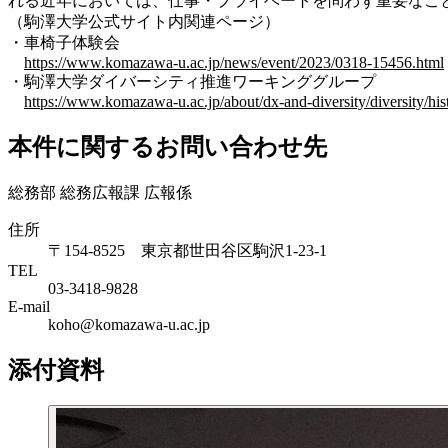
れる近年においては、仕事・プライベートを問わず重要なこ
（駒澤大学公式サイト内関連ページ）
・車椅子体験会
https://www.komazawa-u.ac.jp/news/event/2023/0318-15456.html
・駒澤大学ダイバーシティ推進ワーキンググループ
https://www.komazawa-u.ac.jp/about/dx-and-diversity/diversity/his
本件に関するお問い合わせ先
総務部 総務広報課 広報係
住所
〒154-8525 東京都世田谷区駒沢1-23-1
TEL
03-3418-9828
E-mail
koho@komazawa-u.ac.jp
添付資料