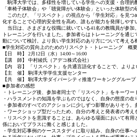
駒澤大学では、多様性を増している学生への支援・合理的配
「車椅子体験会」や「聴覚障がい体験会」といった体験型の
このたび、「リスペクト」の視点から「学生対応」を見つめな
化することで心理的安全性を高め、誰もが能力を発揮しやす
当日は、さまざまな役職に就いている41名の教職員が参加。
トレーニングを行いました。参加者らはトレーニングを通じ
動について検討。より良い学生対応のあり方について考える
■学生対応の質向上のためのリスペクト・トレーニング 概
【日 時】 2月12日（水）14:00～16:00
【講 師】 中村綾氏（アデコ株式会社）
【内 容】 「リスペクト」を共通言語化することで、よりよ
【主 催】 駒澤大学学生支援センター
【共 催】 駒澤大学ダイバーシティ推進ワーキンググループ
■参加者の感想
・トレーニング後、参加者同士で「リスペクト」をキーワー
・ハラスメントの知識を学ぶものではなく、自身の態度の在
・参加者のすべてのアクションに少しずつ影響がありそう。
・ワークショップ型だったため、自分の考えと発表者の考え
・リスペクトを意識することは、あらゆる場面において有用
係においてプラスに働くと感じました。
・学生対応事例のケーススタディに取り組み、自身の仕事へ