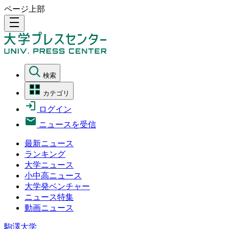
ページ上部
density_medium
検索
カテゴリ
ログイン
ニュースを受信
最新ニュース
ランキング
大学ニュース
小中高ニュース
大学発ベンチャー
ニュース特集
動画ニュース
駒澤大学