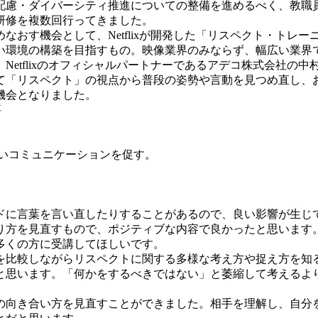
慮・ダイバーシティ推進についての整備を進めるべく、教職
研修を複数回行ってきました。
おす機会として、Netflixが開発した「リスペクト・トレ
い環境の構築を目指すもの。映像業界のみならず、幅広い業界
Netflixのオフィシャルパートナーであるアデコ株式会社の
て「リスペクト」の視点から普段の姿勢や言動を見つめ直し、
機会となりました。
要
いコミュニケーションを促す。
ドに言葉を言い直したりすることがあるので、良い影響が生じ
り方を見直すもので、ポジティブな内容で良かったと思います
多くの方に受講してほしいです。
を比較しながらリスペクトに関する多様な考え方や捉え方を知
と思います。「何かをするべきではない」と萎縮して考えるよ
の向き合い方を見直すことができました。相手を理解し、自分