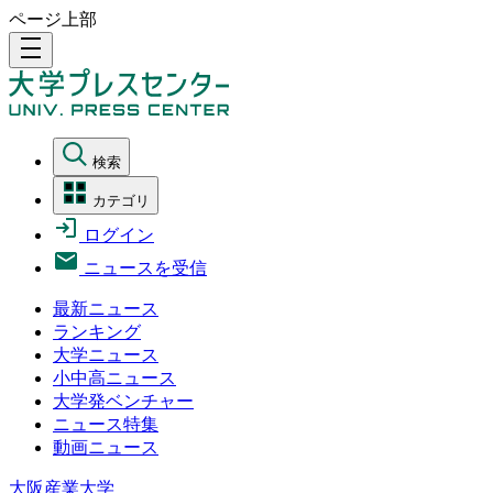
ページ上部
density_medium
検索
カテゴリ
ログイン
ニュースを受信
最新ニュース
ランキング
大学ニュース
小中高ニュース
大学発ベンチャー
ニュース特集
動画ニュース
大阪産業大学