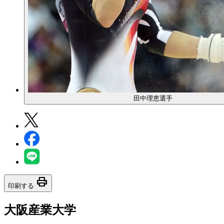
田中理恵選手
print
印刷する
大阪産業大学