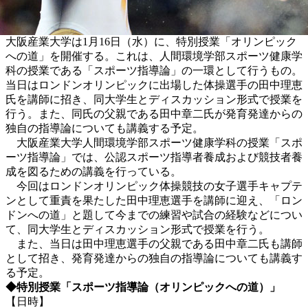
大阪産業大学は1月16日（水）に、特別授業「オリンピック
への道」を開催する。これは、人間環境学部スポーツ健康学
科の授業である「スポーツ指導論」の一環として行うもの。
当日はロンドンオリンピックに出場した体操選手の田中理恵
氏を講師に招き、同大学生とディスカッション形式で授業を
行う。また、同氏の父親である田中章二氏が発育発達からの
独自の指導論についても講義する予定。
大阪産業大学人間環境学部スポーツ健康学科の授業「スポ
ーツ指導論」では、公認スポーツ指導者養成および競技者養
成を図るための講義を行っている。
今回はロンドンオリンピック体操競技の女子選手キャプテ
ンとして重責を果たした田中理恵選手を講師に迎え、「ロン
ドンへの道」と題して今までの練習や試合の経験などについ
て、同大学生とディスカッション形式で授業を行う。
また、当日は田中理恵選手の父親である田中章二氏も講師
として招き、発育発達からの独自の指導論についても講義す
る予定。
◆特別授業「スポーツ指導論（オリンピックへの道）」
【日時】