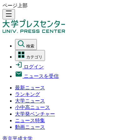
ページ上部
density_medium
検索
カテゴリ
ログイン
ニュースを受信
最新ニュース
ランキング
大学ニュース
小中高ニュース
大学発ベンチャー
ニュース特集
動画ニュース
帝京平成大学