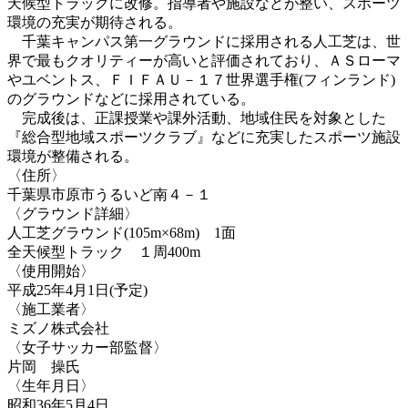
天候型トラックに改修。指導者や施設などが整い、スポーツ
環境の充実が期待される。
千葉キャンパス第一グラウンドに採用される人工芝は、世
界で最もクオリティーが高いと評価されており、ＡＳローマ
やユベントス、ＦＩＦＡＵ－１７世界選手権(フィンランド)
のグラウンドなどに採用されている。
完成後は、正課授業や課外活動、地域住民を対象とした
『総合型地域スポーツクラブ』などに充実したスポーツ施設
環境が整備される。
〈住所〉
千葉県市原市うるいど南４－１
〈グラウンド詳細〉
人工芝グラウンド(105m×68m) 1面
全天候型トラック １周400m
〈使用開始〉
平成25年4月1日(予定)
〈施工業者〉
ミズノ株式会社
〈女子サッカー部監督〉
片岡 操氏
〈生年月日〉
昭和36年5月4日