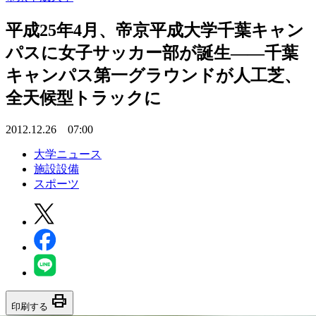
平成25年4月、帝京平成大学千葉キャン
パスに女子サッカー部が誕生――千葉
キャンパス第一グラウンドが人工芝、
全天候型トラックに
2012.12.26 07:00
大学ニュース
施設設備
スポーツ
print
印刷する