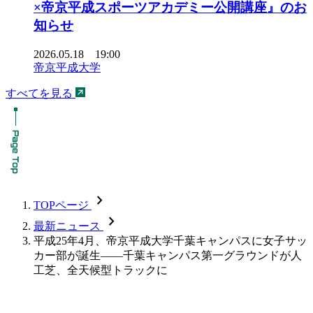
×帝京平成スポーツアカデミー公開講座』のお
知らせ
2026.05.18 19:00
帝京平成大学
すべてを見る
chevron_forward
TOPページ
chevron_forward
最新ニュース
平成25年4月、帝京平成大学千葉キャンパスに女子サッ
カー部が誕生――千葉キャンパス第一グラウンドが人
工芝、全天候型トラックに