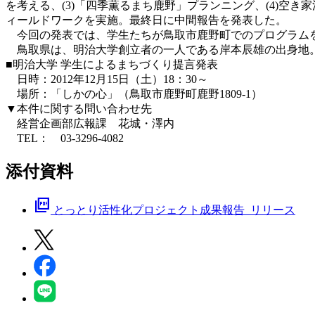
を考える、(3)「四季薫るまち鹿野」プランニング、(4)空
ィールドワークを実施。最終日に中間報告を発表した。
今回の発表では、学生たちが鳥取市鹿野町でのプログラムを
鳥取県は、明治大学創立者の一人である岸本辰雄の出身地。
■明治大学 学生によるまちづくり提言発表
日時：2012年12月15日（土）18：30～
場所：「しかの心」（鳥取市鹿野町鹿野1809-1）
▼本件に関する問い合わせ先
経営企画部広報課 花城・澤内
TEL： 03-3296-4082
添付資料
picture_as_pdf
とっとり活性化プロジェクト成果報告_リリース