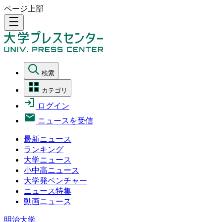
ページ上部
density_medium
検索
カテゴリ
ログイン
ニュースを受信
最新ニュース
ランキング
大学ニュース
小中高ニュース
大学発ベンチャー
ニュース特集
動画ニュース
明治大学