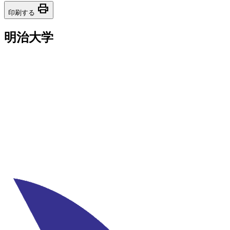
print
印刷する
明治大学