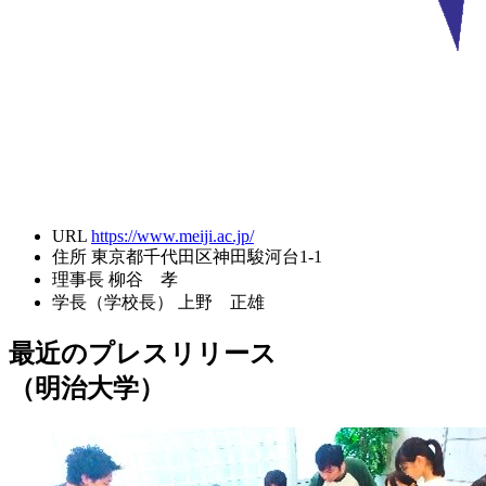
URL
https://www.meiji.ac.jp/
住所
東京都千代田区神田駿河台1-1
理事長
柳谷 孝
学長（学校長）
上野 正雄
最近のプレスリリース
（明治大学）