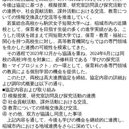
今後は協定に基づき、模擬授業、研究室訪問及び探究活動で
の連携や、社会貢献活動、課外活動における交流、教育につ
いての情報交換及び交流等を推進していく。
若葉総合高校から駒沢女子短期大学へは、稲城市内の近隣
校として、保育者を目指す生徒の多くの進学実績がある。こ
うした現状を踏まえて同短期大学では、保育・教育・福祉に
関心を持つ高校生に対し、高等教育機関ならではの専門領域
を生かした連携の可能性を模索してきた。
その過程で2023年12月から協議を重ね、2024年6月には同
校の高校3年生を対象に、必修科目である「学びの探究活
動・マイプロジェクト」の一環として、保育科の各専門領域
の教員による個別学習の機会を提供した。
このたび、両校は高大連携協定を締結。協定内容の詳細お
よび調印式概要は以下の通り。
■協定内容および取り組み
① 模擬授業、研究室訪問及び探究活動の連携
② 社会貢献活動、課外活動における交流、
③ 教育についての情報交換及び交流、
④ その他、双方が協議し同意した事項
上記内容を通して、今後も学びの機会を継続的に連携し、
稲城市内における地域連携をさらに深めていく。