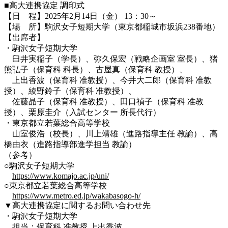
■高大連携協定 調印式
【日 程】2025年2月14日（金） 13：30～
【場 所】駒沢女子短期大学（東京都稲城市坂浜238番地）
【出席者】
・駒沢女子短期大学
臼井実稲子（学長）、弥久保宏（戦略企画室 室長）、猪
熊弘子（保育科 科長）、古屋真（保育科 教授）、
上出香波（保育科 准教授）、
今井大二郎（保育科 准教
授）、綾野鈴子（保育科 准教授）、
佐藤晶子（保育科 准教授）、田口禎子（保育科 准教
授）、栗原圭介（入試センター 所長代行）
・東京都立若葉総合高等学校
山室俊浩（校長）、川上靖雄（進路指導主任 教諭）、高
橋由衣（進路指導部進学担当 教諭）
（参考）
○駒沢女子短期大学
https://www.komajo.ac.jp/uni/
○東京都立若葉総合高等学校
https://www.metro.ed.jp/wakabasogo-h/
▼高大連携協定に関するお問い合わせ先
・駒沢女子短期大学
担当：保育科 准教授 上出香波