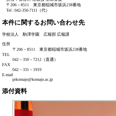
〒206－8511 東京都稲城市坂浜238番地
Tel :
042-350-7111
（代）
本件に関するお問い合わせ先
学校法人 駒澤学園 広報部 広報課
住所
〒206－8511 東京都稲城市坂浜238番地
TEL
042－350－7212（直通）
FAX
042－331－1919
E-mail
prkomajo@komajo.ac.jp
添付資料