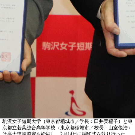
駒沢女子短期大学（東京都稲城市／学長：臼井実稲子）と東
京都立若葉総合高等学校（東京都稲城市／校長：山室俊浩）
は高大連携協定を締結し、2月14日に調印式を執り行った。