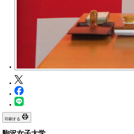
print
印刷する
駒沢女子大学