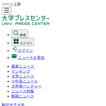
ページ上部
density_medium
検索
カテゴリ
ログイン
ニュースを受信
最新ニュース
ランキング
大学ニュース
小中高ニュース
大学発ベンチャー
ニュース特集
動画ニュース
駒沢女子大学