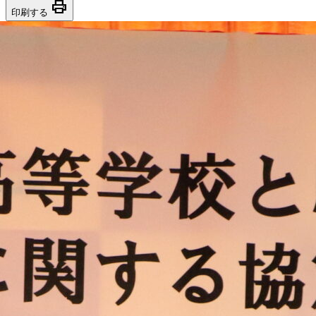
print
印刷する