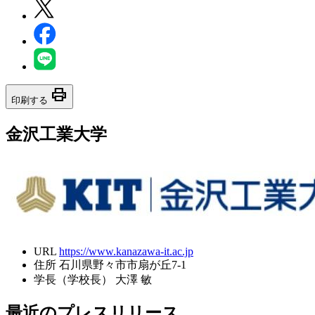
print
印刷する
金沢工業大学
URL
https://www.kanazawa-it.ac.jp
住所
石川県野々市市扇が丘7-1
学長（学校長）
大澤 敏
最近のプレスリリース