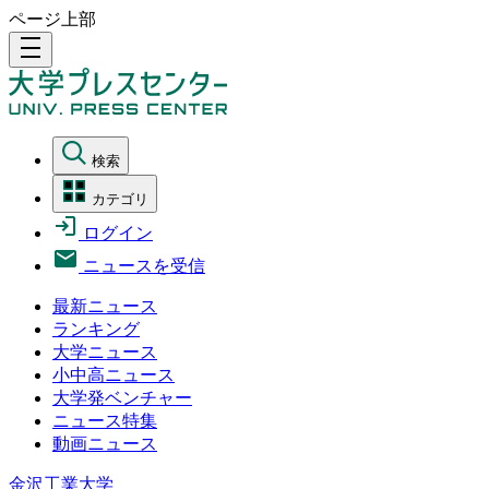
ページ上部
density_medium
検索
カテゴリ
ログイン
ニュースを受信
最新ニュース
ランキング
大学ニュース
小中高ニュース
大学発ベンチャー
ニュース特集
動画ニュース
金沢工業大学