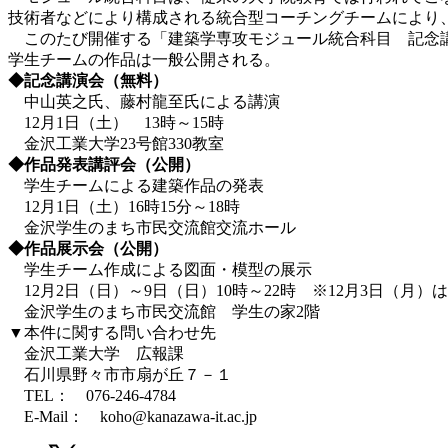
技術者などにより構成される統合型コーチングチームにより
このたび開催する「建築学専攻モジュール統合科目 記念講
学生チームの作品は一般公開される。
◆記念講演会（無料）
中山英之氏、藤村龍至氏による講演
12月1日（土） 13時～15時
金沢工業大学23号館330教室
◆作品発表講評会（公開）
学生チームによる建築作品の発表
12月1日（土）16時15分～18時
金沢学生のまち市民交流館交流ホール
◆作品展示会（公開）
学生チーム作成による図面・模型の展示
12月2日（日）～9日（日）10時～22時 ※12月3日（月）
金沢学生のまち市民交流館 学生の家2階
▼本件に関する問い合わせ先
金沢工業大学 広報課
石川県野々市市扇が丘７－１
TEL： 076-246-4784
E-Mail： koho@kanazawa-it.ac.jp