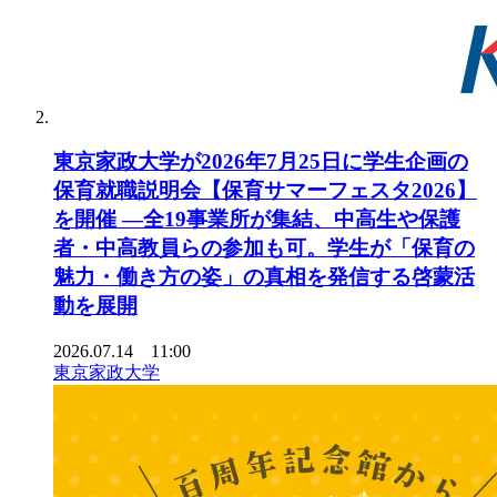
東京家政大学が2026年7月25日に学生企画の
保育就職説明会【保育サマーフェスタ2026】
を開催 ―全19事業所が集結、中高生や保護
者・中高教員らの参加も可。学生が「保育の
魅力・働き方の姿」の真相を発信する啓蒙活
動を展開
2026.07.14 11:00
東京家政大学