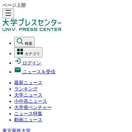
ページ上部
density_medium
検索
カテゴリ
ログイン
ニュースを受信
最新ニュース
ランキング
大学ニュース
小中高ニュース
大学発ベンチャー
ニュース特集
動画ニュース
東京家政大学