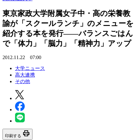
東京家政大学附属女子中・高の栄養教
諭が「スクールランチ」のメニューを
紹介する本を発行――バランスごはん
で「体力」「脳力」「精神力」アップ
2012.11.22 07:00
大学ニュース
高大連携
その他
print
印刷する