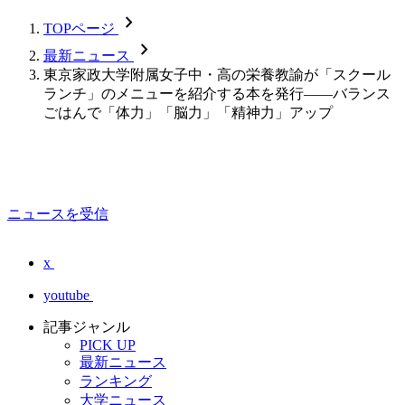
chevron_forward
TOPページ
chevron_forward
最新ニュース
東京家政大学附属女子中・高の栄養教諭が「スクール
ランチ」のメニューを紹介する本を発行――バランス
ごはんで「体力」「脳力」「精神力」アップ
ニュースを受信
x
youtube
記事ジャンル
PICK UP
最新ニュース
ランキング
大学ニュース