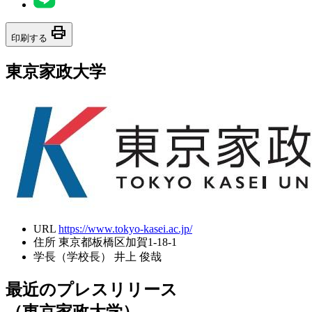
print
印刷する
東京家政大学
URL
https://www.tokyo-kasei.ac.jp/
住所
東京都板橋区加賀1-18-1
学長（学校長）
井上 俊哉
最近のプレスリリース