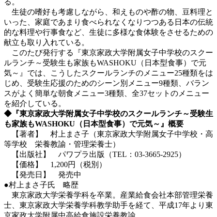
る。
生徒の嗜好も考慮しながら、和えものや酢の物、豆料理と
いった、家庭であまり食べられなくなりつつある日本の伝統
的な料理や行事食など、生徒に多様な食体験をさせるための
献立も取り入れている。
このたび発行する『東京家政大学附属女子中学校のスクー
ルランチ～受験生も家族もWASHOKU（日本型食事）で元
気～』では、こうしたスクールランチのメニュー25種類をは
じめ、受験生応援のためのシーン別メニュー9種類、バラン
スがよく簡単な朝食メニュー3種類、全37セットのメニュー
を紹介している。
◆『東京家政大学附属女子中学校のスクールランチ～受験生
も家族もWASHOKU（日本型食事）で元気～』概要
【著者】 村上まさ子（東京家政大学附属女子中学校・高
等学校 栄養教諭・管理栄養士）
【出版社】 パワプラ出版（TEL：03-3665-2925）
【価格】 1,200円（税別）
【発売日】 発売中
●村上まさ子氏 略歴
東京家政大学栄養学科を卒業。産業給食会社本部管理栄養
士、東京家政大学栄養学科教学助手を経て、平成17年より東
京家政大学附属中高給食施設栄養教諭。