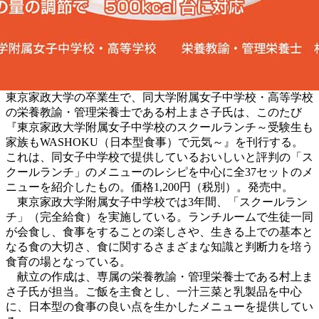
東京家政大学の卒業生で、同大学附属女子中学校・高等学校
の栄養教諭・管理栄養士である村上まさ子氏は、このたび
『東京家政大学附属女子中学校のスクールランチ～受験生も
家族もWASHOKU（日本型食事）で元気～』を刊行する。
これは、同女子中学校で提供しているおいしいと評判の「ス
クールランチ」のメニューのレシピを中心に全37セットのメ
ニューを紹介したもの。価格1,200円（税別）。発売中。
東京家政大学附属女子中学校では3年間、「スクールラン
チ」（完全給食）を実施している。ランチルームで生徒一同
が会食し、食事をすることの楽しさや、生きる上での基本と
なる食の大切さ、食に関するさまざまな知識と判断力を培う
食育の場となっている。
献立の作成は、専属の栄養教諭・管理栄養士である村上ま
さ子氏が担当。ご飯を主食とし、一汁三菜と乳製品を中心
に、日本型の食事の良い点を生かしたメニューを提供してい