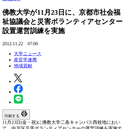
佛教大学が11月23日に、京都市社会福
祉協議会と災害ボランティアセンター
設置運営訓練を実施
2012.11.22 07:00
大学ニュース
産官学連携
地域貢献
print
印刷する
11月23日(金・祝)に佛教大学二条キャンパス西校地におい
て、中京区災害ボランティアセンターの運営訓練を実施す