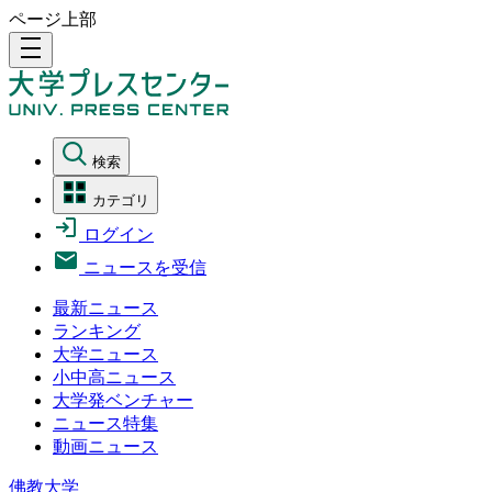
ページ上部
density_medium
検索
カテゴリ
ログイン
ニュースを受信
最新ニュース
ランキング
大学ニュース
小中高ニュース
大学発ベンチャー
ニュース特集
動画ニュース
佛教大学