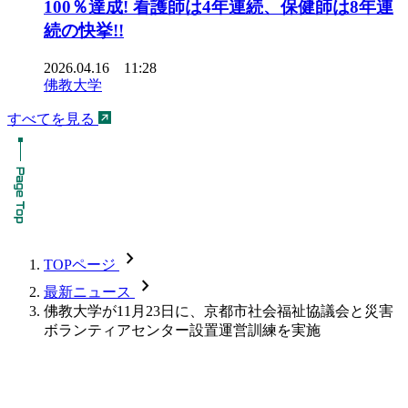
100％達成! 看護師は4年連続、保健師は8年連
続の快挙!!
2026.04.16 11:28
佛教大学
すべてを見る
chevron_forward
TOPページ
chevron_forward
最新ニュース
佛教大学が11月23日に、京都市社会福祉協議会と災害
ボランティアセンター設置運営訓練を実施