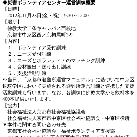
◆災害ボランティアセンター運営訓練概要
【日時】
2012年11月23日(金・祝) 9:30～12:00
【場所】
佛教大学二条キャンパス西校地
京都市中京区西ノ京栂尾町2-9
【内容】
１．ボランティア受付訓練
２．ニーズ受付訓練
３．ニーズとボランティアのマッチング訓練
４．資材搬出・送り出し訓練
５．支援活動訓練
※当日、「京都市避難所運営マニュアル」に基づいて中京区
銅駝学区において実施される避難所運営訓練と連携した支援
活動訓練も行います。なお、各訓練に佛教大学から飲料水を
400本提供いたします。
【協力】
社会福祉法人京都市社会福祉協議会
社会福祉法人京都市中京区社会福祉協議会・中京区役所
▼本件に関する問い合わせ先
京都市社会福祉協議会 福祉ボランティア支援部