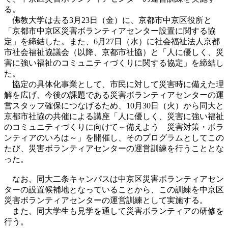
る。
佛教大学は去る3月23日（金）に、京都市中京区役所と
「京都市中京区災害ボランティアセンター設置に関する協
定」を締結した。また、6月27日（水）に社会福祉法人京都
市社会福祉協議会（以降、京都市社協）と「人に優しく、災
害に強い福祉のコミュニティづくりに関する協定」を締結し
た。
協定の具体化事業として、市民に対して災害時に備えた理
解を広げ、今後の課題である災害ボランティアセンターの運
営スタッフ確保につなげるため、10月30日（火）から同大と
京都市社協の共催による講座「人に優しく、災害に強い福祉
のコミュニティづくりに向けて～備えよう 災害対策・ボラ
ンティアのいろは～」を開催し、そのプログラムとしてこの
たび、災害ボランティアセンターの運営訓練を行うこととな
った。
なお、同大二条キャンパスは中京区災害ボランティアセン
ターの設置候補地となっていることから、この訓練を中京区
災害ボランティアセンターの運営訓練として実施する。
また、同大学生も見学を通して災害ボランティアの研修を
行う。