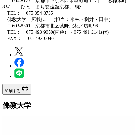
〒600-8127 京都市下京区西木屋町通上ノ口上る梅湊町
83-1 「ひと・まち交流館京都」3階
TEL： 075-354-8735
佛教大学 広報課 （担当：米林・桝井・田中）
〒603-8301 京都市北区紫野北花ノ坊町96
TEL： 075-493-9050(直通）・075-491-2141(代)
FAX： 075-493-9040
print
印刷する
佛教大学