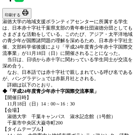
print
印刷する
淑徳大学の地域支援ボランティアセンターに所属する学生
は、日本赤十字社千葉県支部の青年奉仕団淑徳分団としても
さまざまな活動をしている。このたび、アジア・太平洋地域
の青少年が国際諸問題の理解を深めるため、日本赤十字社主
催、文部科学省後援により「平成24年度青少年赤十字国際交
流事業」が11月18日（日）に開催されることになった。
当日は、日頃から赤十字に関わっている学生同士が交流を
深め合う。
なお、日本語では赤十字社で親しまれている呼び名である
が、バングラデシュでは赤新月社とされる。
詳細は以下のとおり。
◆「平成24年度青少年赤十字国際交流事業」
【開催日時】
11月18日（日）14：00～16：30
【会場】
淑徳大学 千葉キャンパス 淑水記念館（1号館）
千葉市中央区大巌寺町200
【タイムテーブル】