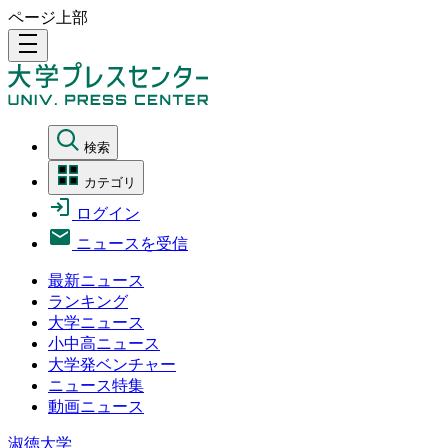
ページ上部
density_medium
検索
カテゴリ
ログイン
ニュースを受信
最新ニュース
ランキング
大学ニュース
小中高ニュース
大学発ベンチャー
ニュース特集
動画ニュース
淑徳大学