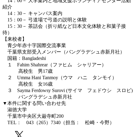
14：00－ 大学案内と地域支援ボランティアセンター活動
紹介
14：30－ キャンパス案内
15：00－ 弓道場で弓道の説明と体験
15：30－ 茶話会（折り紙など日本文化体験と和菓子接
待）
【来校者】
青少年赤十字国際交流事業
千葉県支部受入メンバー（バングラデシュ赤新月社）
国籍：Bangladeshi
１ Fahim Shahrear（ファヒム シャリアー）
高校生 男17歳
２ Umma Hani Tanmoy（ウマ ハニ タンモイ）
高校生 女16歳
３ Sayma Ferdowsy Surovi (サイマ フェドウシ スロビ)
バングラデシュ赤新月社
▼本件に関する問い合わせ先
淑徳大学
千葉市中央区大巌寺町200
TEL： 043（265）7340（担当： 松崎・今野）