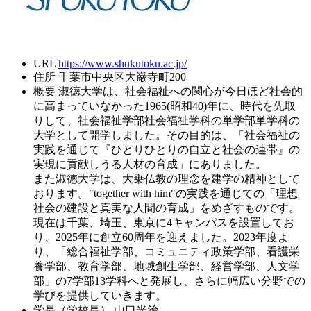
URL
https://www.shukutoku.ac.jp/
住所
千葉市中央区大巌寺町200
概要
淑徳大学は、社会福祉への関心が今日ほど社会的
に高まっていなかった1965(昭和40)年に、時代を先取
りして、社会福祉学部社会福祉学科の単学部単学科の
大学として開学しました。その目的は、「社会福祉の
実践を通じて『ひとりひとりの自立と社会の連帯』の
実現に貢献しうる人材の育成」にありました。
また淑徳大学は、大乗仏教の理念を建学の精神として
おります。"together with him"の実践を通じての「理想
社会の建設と真実な人間の育成」をめざすものです。
現在は千葉、埼玉、東京に4キャンパスを設置してお
り、2025年に創立60周年を迎えました。2023年度よ
り、「総合福祉学部、コミュニティ政策学部、看護栄
養学部、教育学部、地域創生学部、経営学部、人文学
部」の7学部13学科へと発展し、さらに幅広い分野での
学びを提供していきます。
学長（学校長）
山口光治