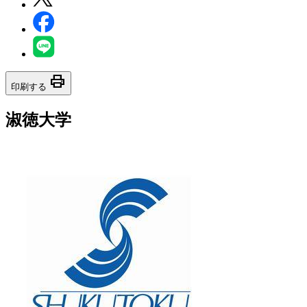
print
印刷する
淑徳大学