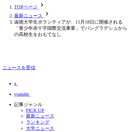
chevron_forward
TOPページ
chevron_forward
最新ニュース
淑徳大学生ボランティアが、11月18日に開催される
「青少年赤十字国際交流事業」でバングラデシュから
の高校生をおもてなし
ニュースを受信
x
youtube
記事ジャンル
PICK UP
最新ニュース
ランキング
大学ニュース