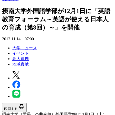
摂南大学外国語学部が12月1日に「英語
教育フォーラム～英語が使える日本人
の育成（第8回）～」を開催
2012.11.14 07:00
大学ニュース
イベント
高大連携
地域貢献
print
印刷する
摂南大学（学長：今井光規）外国語学部は12月1日（土）