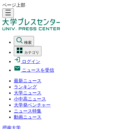
ページ上部
density_medium
検索
カテゴリ
ログイン
ニュースを受信
最新ニュース
ランキング
大学ニュース
小中高ニュース
大学発ベンチャー
ニュース特集
動画ニュース
摂南大学