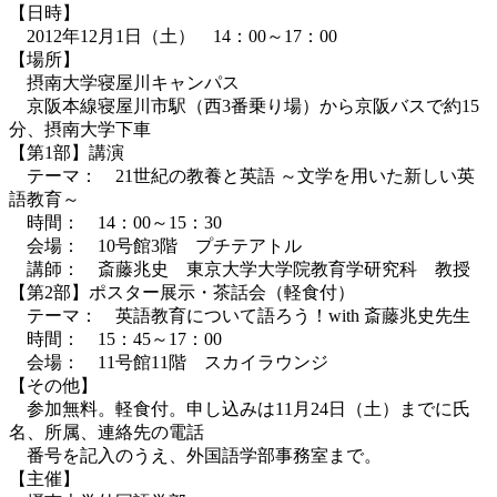
【日時】
2012年12月1日（土） 14：00～17：00
【場所】
摂南大学寝屋川キャンパス
京阪本線寝屋川市駅（西3番乗り場）から京阪バスで約15
分、摂南大学下車
【第1部】講演
テーマ： 21世紀の教養と英語 ～文学を用いた新しい英
語教育～
時間： 14：00～15：30
会場： 10号館3階 プチテアトル
講師： 斎藤兆史 東京大学大学院教育学研究科 教授
【第2部】ポスター展示・茶話会（軽食付）
テーマ： 英語教育について語ろう！with 斎藤兆史先生
時間： 15：45～17：00
会場： 11号館11階 スカイラウンジ
【その他】
参加無料。軽食付。申し込みは11月24日（土）までに氏
名、所属、連絡先の電話
番号を記入のうえ、外国語学部事務室まで。
【主催】