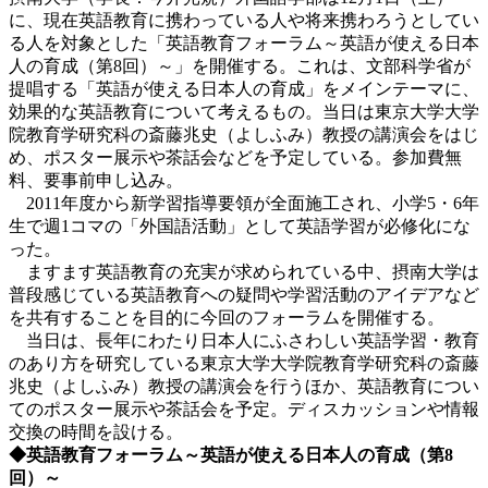
に、現在英語教育に携わっている人や将来携わろうとしてい
る人を対象とした「英語教育フォーラム～英語が使える日本
人の育成（第8回）～」を開催する。これは、文部科学省が
提唱する「英語が使える日本人の育成」をメインテーマに、
効果的な英語教育について考えるもの。当日は東京大学大学
院教育学研究科の斎藤兆史（よしふみ）教授の講演会をはじ
め、ポスター展示や茶話会などを予定している。参加費無
料、要事前申し込み。
2011年度から新学習指導要領が全面施工され、小学5・6年
生で週1コマの「外国語活動」として英語学習が必修化にな
った。
ますます英語教育の充実が求められている中、摂南大学は
普段感じている英語教育への疑問や学習活動のアイデアなど
を共有することを目的に今回のフォーラムを開催する。
当日は、長年にわたり日本人にふさわしい英語学習・教育
のあり方を研究している東京大学大学院教育学研究科の斎藤
兆史（よしふみ）教授の講演会を行うほか、英語教育につい
てのポスター展示や茶話会を予定。ディスカッションや情報
交換の時間を設ける。
◆英語教育フォーラム～英語が使える日本人の育成（第8
回）～