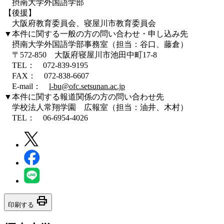
摂南大学外国語学部
【後援】
大阪府教育委員会、寝屋川市教育委員会
▼本件に関する一般の方の問い合わせ・申し込み先
摂南大学外国語学部事務室（担当：谷口、藤倉）
〒572-850 大阪府寝屋川市池田中町17-8
TEL： 072-839-9195
FAX： 072-838-6607
E-mail：
l-bu@ofc.setsunan.ac.jp
▼本件に関する報道関係の方の問い合わせ先
学校法人常翔学園 広報室（担当：油井、木村）
TEL： 06-6954-4026
print
印刷する