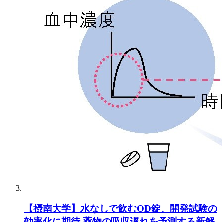
【摂南大学】水なしで飲むOD錠、開発試験の
効率化に期待 薬物の吸収遅れを予測する新解