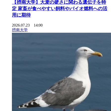
【摂南大学】大麦の硬さに関わる遺伝子を特
定 家畜が食べやすい飼料やバイオ燃料への活
用に期待
2026.07.23 14:00
摂南大学