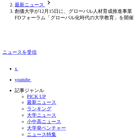
chevron_forward
最新ニュース
創価大学が12月15日に、グローバル人材育成推進事業
FDフォーラム「グローバル化時代の大学教育」を開催
ニュースを受信
x
youtube
記事ジャンル
PICK UP
最新ニュース
ランキング
大学ニュース
小中高ニュース
大学発ベンチャー
ニュース特集