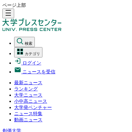
ページ上部
density_medium
検索
カテゴリ
ログイン
ニュースを受信
最新ニュース
ランキング
大学ニュース
小中高ニュース
大学発ベンチャー
ニュース特集
動画ニュース
創価大学