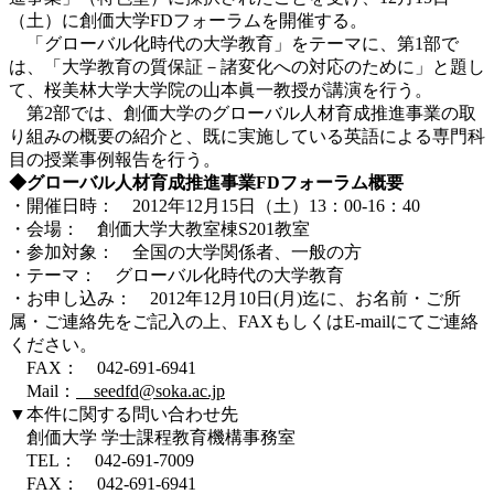
（土）に創価大学FDフォーラムを開催する。
「グローバル化時代の大学教育」をテーマに、第1部で
は、「大学教育の質保証－諸変化への対応のために」と題し
て、桜美林大学大学院の山本眞一教授が講演を行う。
第2部では、創価大学のグローバル人材育成推進事業の取
り組みの概要の紹介と、既に実施している英語による専門科
目の授業事例報告を行う。
◆グローバル人材育成推進事業FDフォーラム概要
・開催日時： 2012年12月15日（土）13：00-16：40
・会場： 創価大学大教室棟S201教室
・参加対象： 全国の大学関係者、一般の方
・テーマ： グローバル化時代の大学教育
・お申し込み： 2012年12月10日(月)迄に、お名前・ご所
属・ご連絡先をご記入の上、FAXもしくはE-mailにてご連絡
ください。
FAX： 042-691-6941
Mail：
seedfd@soka.ac.jp
▼本件に関する問い合わせ先
創価大学 学士課程教育機構事務室
TEL： 042-691-7009
FAX： 042-691-6941