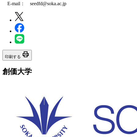
E-mail： seedfd@soka.ac.jp
print
印刷する
創価大学