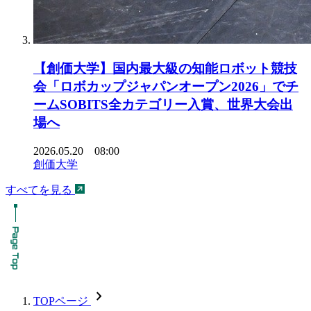
【創価大学】国内最大級の知能ロボット競技
会「ロボカップジャパンオープン2026」でチ
ームSOBITS全カテゴリー入賞、世界大会出
場へ
2026.05.20 08:00
創価大学
すべてを見る
chevron_forward
TOPページ