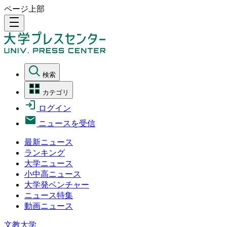
ページ上部
density_medium
検索
カテゴリ
ログイン
ニュースを受信
最新ニュース
ランキング
大学ニュース
小中高ニュース
大学発ベンチャー
ニュース特集
動画ニュース
文教大学