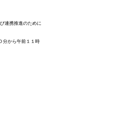
び連携推進のために
午前１０時３０分から午前１１時
 庁議室