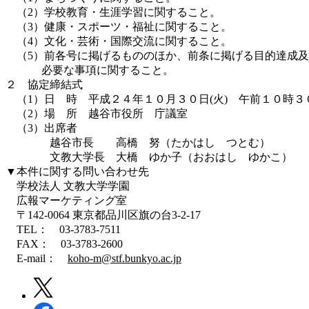
（2）学校教育・生涯学習に関すること。
（3）健康・スポーツ・福祉に関すること。
（4）文化・芸術・国際交流に関すること。
（5）前各号に掲げるもののほか、前条に掲げる目的達成及
必要な事項に関すること。
２ 協定締結式
（1）日 時 平成２４年１０月３０日(火) 
（2）場 所 越谷市役所
（3）出席者
越谷市長 高橋 努（たかはし つとむ）
文教大学長 大橋 ゆか子（おおはし ゆかこ）
▼本件に関する問い合わせ先
学校法人 文教大学学園
広報マーケティング室
〒142-0064 東京都品川区旗の台3-2-17
TEL： 03-3783-7511
FAX： 03-3783-2600
E-mail：
koho-m@stf.bunkyo.ac.jp