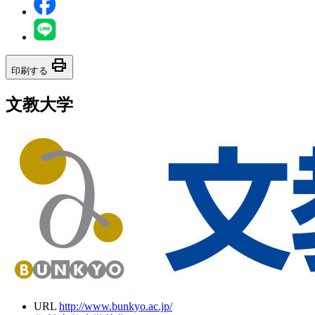
print
印刷する
文教大学
URL
http://www.bunkyo.ac.jp/