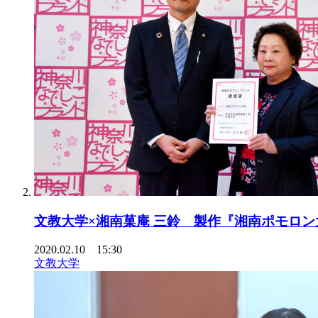
文教大学×湘南菓庵 三鈴 製作『湘南ポモロン
2020.02.10 15:30
文教大学