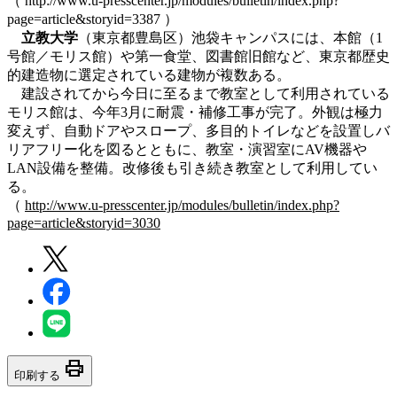
（ http://www.u-presscenter.jp/modules/bulletin/index.php?
page=article&storyid=3387 ）
立教大学
（東京都豊島区）池袋キャンパスには、本館（1
号館／モリス館）や第一食堂、図書館旧館など、東京都歴史
的建造物に選定されている建物が複数ある。
建設されてから今日に至るまで教室として利用されている
モリス館は、今年3月に耐震・補修工事が完了。外観は極力
変えず、自動ドアやスロープ、多目的トイレなどを設置しバ
リアフリー化を図るとともに、教室・演習室にAV機器や
LAN設備を整備。改修後も引き続き教室として利用してい
る。
（
http://www.u-presscenter.jp/modules/bulletin/index.php?
page=article&storyid=3030
print
印刷する