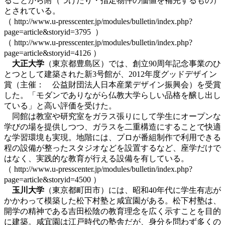
ることから附（つけたり・指定物件の価値を補完するもの）
とされている。
（ http://www.u-presscenter.jp/modules/bulletin/index.php?
page=article&storyid=3795 ）
（ http://www.u-presscenter.jp/modules/bulletin/index.php?
page=article&storyid=4126 ）
大正大学
（東京都豊島区）では、創立90周年記念事業のひ
とつとして建築された新3号館が、2012年度グッドデザイン
賞（主催： 公益財団法人日本産業デザイン振興会）を受賞
した。「モダンでありながら仏教大学らしい品格を醸し出し
ている」と高い評価を受けた。
同館は教室や研究室をガラス張りにして学生にオープンな
学びの場を提供しつつ、ガラスを二重構造にすることで快適
な学習環境も実現。地階には、プロが番組制作で利用できる
程の設備が整ったスタジオなどを設置するなど、座学だけで
はなく、実践的な教育が行える設備を有している。
（ http://www.u-presscenter.jp/modules/bulletin/index.php?
page=article&storyid=4500 ）
玉川大学
（東京都町田市）には、昭和40年代に学生有志が
かかわって模築した松下村塾と咸宜園がある。松下村塾は、
開学の精神である吉田松陰の教育理念を広く示すことを目的
に建築。咸宜園は江戸時代の塾舎だが、身分を問わず多くの