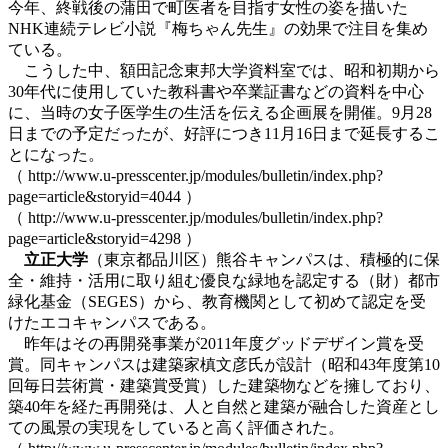
今年、終戦後の蒲田で町医者を目指す女性の姿を描いた
NHK連続テレビ小説『梅ちゃん先生』の効果で注目を集め
ている。
こうした中、額田記念東邦大学資料室では、昭和初期から
30年代に使用していた教科書や卒業証書などの資料を中心
に、当時の女子医学生の生活を伝える企画展を開催。9月28
日までの予定だったが、好評につき11月16日まで延長するこ
とになった。
（ http://www.u-presscenter.jp/modules/bulletin/index.php?
page=article&storyid=4044 ）
（ http://www.u-presscenter.jp/modules/bulletin/index.php?
page=article&storyid=4298 ）
立正大学
（東京都品川区）熊谷キャンパスは、積極的に保
全・維持・活用に取り組む優良な緑地を認定する（財）都市
緑化基金（SEGES）から、教育機関として初めて認定を受
けたエコキャンパスである。
昨年はその再開発事業が2011年度グッドデザイン賞を受
賞。同キャンパスは建築家槙文彦氏が設計（昭和43年度第10
回毎日芸術賞・建築賞受賞）した建築物などを擁しており、
築40年を経た再開発は、人と自然と建築が融合した資産とし
ての風景の実現をしていると高く評価された。