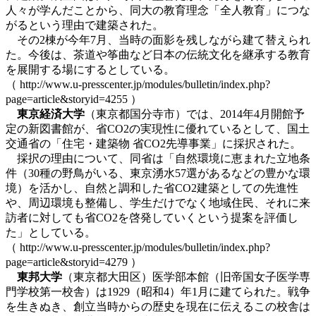
人々が学んだことから、同大の教育理念「全人教育」につな
がるという理由で建築された。
その2棟が今年7月、当時の面影を残しながら建て替えられ
た。今後は、茶道や筝曲など日本の伝統文化を継承する教育
を展開する場にするとしている。
（ http://www.u-presscenter.jp/modules/bulletin/index.php?
page=article&storyid=4255 ）
東京経済大学
（東京都国分寺市）では、2014年4月開館予
定の新図書館が、省CO2の実現性に優れているとして、国土
交通省の「住宅・建築物 省CO2先導事業」に採択された。
採択の理由について、同省は「自然環境に恵まれた立地条
件（30種の野鳥がいる、東京湧水57選があるなどの豊かな環
境）を活かし、自然と調和した省CO2建築としての先進性
や、周辺環境も整備し、学生だけでなく地域住民、それに来
訪者に対しても省CO2を啓発していくという提案を評価し
た」としている。
（ http://www.u-presscenter.jp/modules/bulletin/index.php?
page=article&storyid=4279 ）
東邦大学
（東京都大田区）医学部本館（旧帝国女子医学専
門学校第一校舎）は1929（昭和4）年1月に建てられた。戦争
を生きぬき、創立当時からの歴史を現在に伝えるこの校舎は