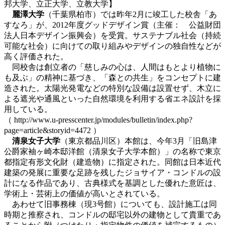
邦大学、立正大学、立教大学】
麗澤大学
（千葉県柏市）では昨年2月に竣工した校舎「あ
すなろ」が、2012年度グッドデザイン賞（主催： 公益財団
法人日本デザイン振興会）を受賞。サステナブル社会（持続
可能な社会）に向けての取り組みやデザインの独自性などが
高く評価された。
同校舎は創立者の「慈しみの心は、人間はもとより植物に
も及ぶ」の精神に基づき、「森との共生」をコンセプトに建
造された。太陽光発電などの特別な設備は設置せず、木立に
よる遮光や通風といった自然環境を利用する省エネ設計を採
用している。
（ http://www.u-presscenter.jp/modules/bulletin/index.php?
page=article&storyid=4472 ）
清泉女子大学
（東京都品川区）本館は、今年3月「旧島津
公爵家袖ヶ崎本邸洋館（清泉女子大学本館）」の名称で東京
都指定有形文化財（建造物）に指定された。同館は日本近代
建築の発展に重要な足跡を残したジョサイア・コンドルの設
計になる作品であり、古典様式を基調とした優れた意匠は、
学術上・芸術上の価値が高いとされている。
あわせて旧事務棟（現3号館）についても、設計施工は同
時期と推察され、コンドルの邸宅以外の建物として貴重であ