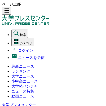
ページ上部
density_medium
検索
カテゴリ
ログイン
ニュースを受信
最新ニュース
ランキング
大学ニュース
小中高ニュース
大学発ベンチャー
ニュース特集
動画ニュース
大学プレスセンター