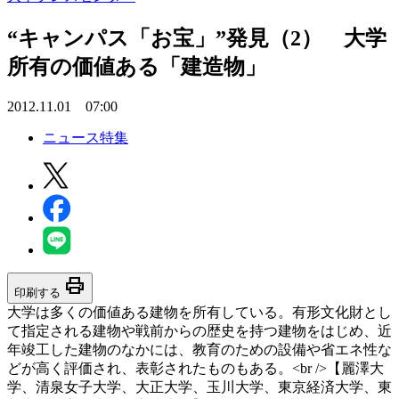
“キャンパス「お宝」”発見（2） 大学
所有の価値ある「建造物」
2012.11.01 07:00
ニュース特集
print
印刷する
大学は多くの価値ある建物を所有している。有形文化財とし
て指定される建物や戦前からの歴史を持つ建物をはじめ、近
年竣工した建物のなかには、教育のための設備や省エネ性な
どが高く評価され、表彰されたものもある。<br />【麗澤大
学、清泉女子大学、大正大学、玉川大学、東京経済大学、東