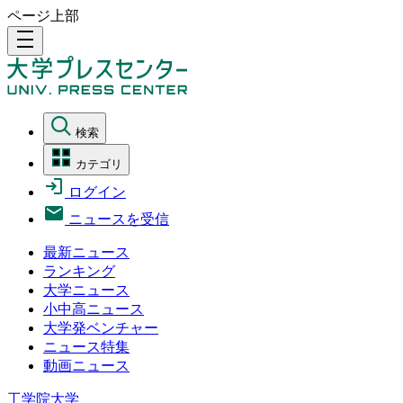
ページ上部
density_medium
検索
カテゴリ
ログイン
ニュースを受信
最新ニュース
ランキング
大学ニュース
小中高ニュース
大学発ベンチャー
ニュース特集
動画ニュース
工学院大学