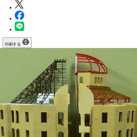
print
印刷する