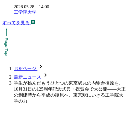
2026.05.28 14:00
工学院大学
すべてを見る
chevron_forward
TOPページ
chevron_forward
最新ニュース
学生が挑んだもうひとつの東京駅丸の内駅舎復原を、
10月31日の125周年記念式典・祝賀会で大公開――大正
の創建時から平成の復原へ、東京駅にいきる工学院大
学の力