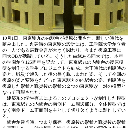
10月1日、東京駅丸の内駅舎が復原公開され、新しい時代を
踏み出した。創建時の東京駅の設計には、工学院大学創立者
の一人である辰野金吾が大きく関わり、今また復原工事に、
同大OBが活躍している。そうした由縁ある同大では、本年
の学園創立125周年を記念して、東京駅丸の内駅舎の復原模
型を制作する学生プロジェクトを結成。大正時代の創建時の
姿と、戦災で焼失した後の長く親しまれた姿、そして今回の
復原の姿と変遷をたどった東京駅丸の内駅舎の姿。創建時を
復原した形状と戦災後の形状の２つの東京駅が一対の模型と
なって再現された。
建築系の学生有志によるこのプロジェクトが制作した模型
は、東京駅丸の内駅舎の南側ドーム周辺部分。全体模型では
なく南側ドーム正面側を主として切り欠くように製作してい
る。
駅舎創建当時、つまり保存・復原後の形状と戦災後の形状