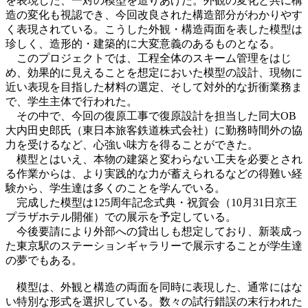
を表現した、一対の模型を造りあげた。外観の変化と共に構
造の変化も視認でき、今回改良された構造部分がわかりやす
く表現されている。こうした外観・構造両面を表した模型は
珍しく、造形的・建築的に大変意義のあるものとなる。
このプロジェクトでは、工程全体のスキーム管理をはじ
め、効果的に見えることを想定においた模型の設計、現物に
近い表現を目指した材料の選定、そして対外的な折衝業務ま
で、学生主体で行われた。
その中で、今回の復原工事で復原設計を担当した同大OB
大内田史郎氏（東日本旅客鉄道株式会社）に勤務時間外の協
力を受けるなど、心強い味方を得ることができた。
模型とはいえ、本物の建築と変わらない工夫を必要とされ
る作業からは、より実践的な力が蓄えられるなどの得難い経
験から、学生達は多くのことを学んでいる。
完成した模型は125周年記念式典・祝賀会（10月31日京王
プラザホテル開催）での展示を予定している。
今後要請により外部への貸出しも想定しており、新装成っ
た東京駅のステーションギャラリーで展示することが学生達
の夢でもある。
模型は、外観と構造の両面を同時に表現した、通常にはな
い特別な形式を選択している。数々の試行錯誤の末行われた