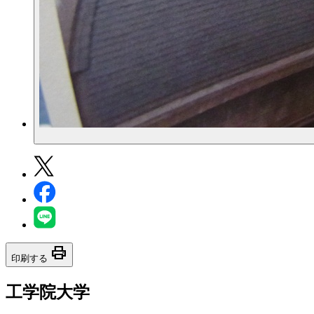
print
印刷する
工学院大学