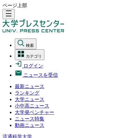
ページ上部
density_medium
検索
カテゴリ
ログイン
ニュースを受信
最新ニュース
ランキング
大学ニュース
小中高ニュース
大学発ベンチャー
ニュース特集
動画ニュース
流通科学大学