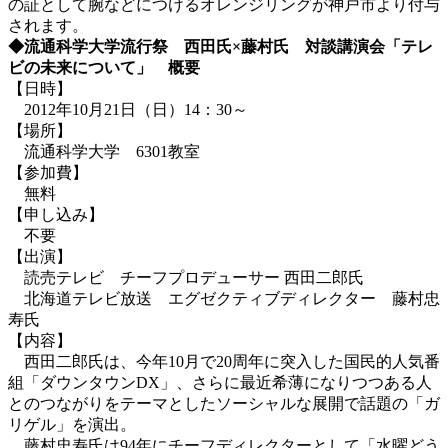
の証として腕などにつけるオレンジリングが神戸市より付与
されます。
◆流通科学大学流行祭 西田氏×藤村氏 対談講演会「テレ
ビの未来について」 概要
【日時】
2012年10月21日（日）14：30～
【場所】
流通科学大学 6301教室
【参加費】
無料
【申し込み】
不要
【出演】
読売テレビ チーフプロデューサー 西田二郎氏
北海道テレビ放送 エグゼクティブディレクター 藤村忠
寿氏
【内容】
西田二郎氏は、今年10月で20周年に突入した国民的人気番
組「ダウンタウンDX」、さらに最近希薄になりつつある人
とのつながりをテーマとしたソーシャルな展開で話題の「ガ
リゲル」を演出。
藤村忠寿氏は94年にチーフディレクターとして「水曜どう