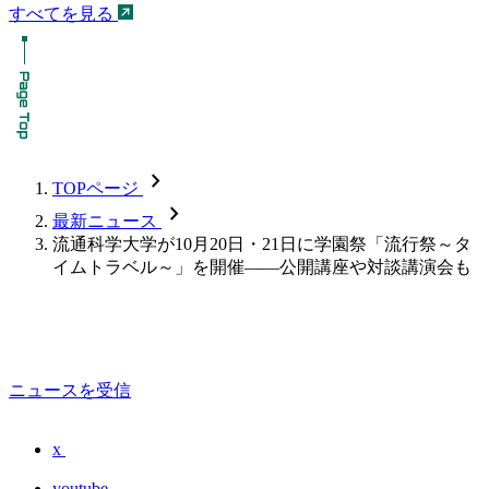
すべてを見る
chevron_forward
TOPページ
chevron_forward
最新ニュース
流通科学大学が10月20日・21日に学園祭「流行祭～タ
イムトラベル～」を開催――公開講座や対談講演会も
ニュースを受信
x
youtube