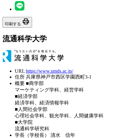
print
印刷する
流通科学大学
URL
https://www.umds.ac.jp/
住所
兵庫県神戸市西区学園西町3-1
概要
■商学部
マーケティング学科、経営学科
■経済学部
経済学科、経済情報学科
■人間社会学部
心理社会学科、観光学科、人間健康学科
■大学院
流通科学研究科
学長（学校長）
清水 信年