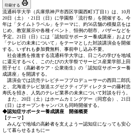
print
印刷する
流通科学大学（兵庫県神戸市西区学園西町3丁目1）は、10月
20日（土）・21日（日）に学園祭「流行祭」を開催する。今
年は「タイムトラベル」をテーマに、約56店舗の模擬店をは
じめ、教室展示や各種イベント、恒例の朝市、バザーなどを
予定。21日（日）には「認知症サポーター養成講座」および
「テレビの未来について」をテーマとした対談講演会を開催
する。いずれも参加費無料、事前申し込み不要。
社会連携を推進する流通科学大学は、日ごろの学びを地域
に還元するべく、このたびの大学祭でサービス産業学部上田
照子ゼミ（高齢者ケア・公衆衛生）の「認知症サポーター養
成講座」を開講する。
講演会では読売テレビチーフプロデューサーの西田二郎氏
と、北海道テレビ放送エグゼクティブディレクターの藤村忠
寿氏を招き、人気のテレビ業界の未来について対談を行う。
また、20日（土）はホームカミングデー（同窓会）、21日
（日）はオープンキャンパスも同時開催する。
◆認知症サポーター養成講座 開催概要
【テーマ】
みんなで地域の高齢者を支えようー認知症になっても安心
して暮らせるまちにー