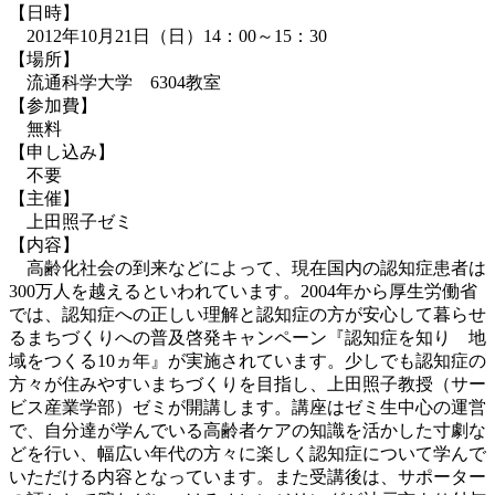
【日時】
2012年10月21日（日）14：00～15：30
【場所】
流通科学大学 6304教室
【参加費】
無料
【申し込み】
不要
【主催】
上田照子ゼミ
【内容】
高齢化社会の到来などによって、現在国内の認知症患者は
300万人を越えるといわれています。2004年から厚生労働省
では、認知症への正しい理解と認知症の方が安心して暮らせ
るまちづくりへの普及啓発キャンペーン『認知症を知り 地
域をつくる10ヵ年』が実施されています。少しでも認知症の
方々が住みやすいまちづくりを目指し、上田照子教授（サー
ビス産業学部）ゼミが開講します。講座はゼミ生中心の運営
で、自分達が学んでいる高齢者ケアの知識を活かした寸劇な
どを行い、幅広い年代の方々に楽しく認知症について学んで
いただける内容となっています。また受講後は、サポーター