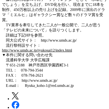
でしょう」を立ち上げ、DVD化を行い、現在までに18本を
制作、450万枚以上の売り上げを記録。2009年に演出のドラ
マ「ミエルヒ」はギャラクシー賞など数々のドラマ賞を受
賞。
TV業界を牽引してきた二人が一般公開で、二人が思う
「テレビの未来について」を語りつくします。
詳細は下記HPを参照。
同大公式サイト： http://www.umds.ac.jp/
流行祭特設サイト：
http://www.umds.ac.jp/ryukosai12/index.html
▼本件に関する問い合わせ先
流通科学大学 大学広報課
〒651-2188 神戸市西区学園西町3-1
TEL： 078-794-3544
FAX： 078-794-2621
URL： http://www.umds.ac.jp/
E-mail： Ryuka_koho-1@red.umds.ac.jp