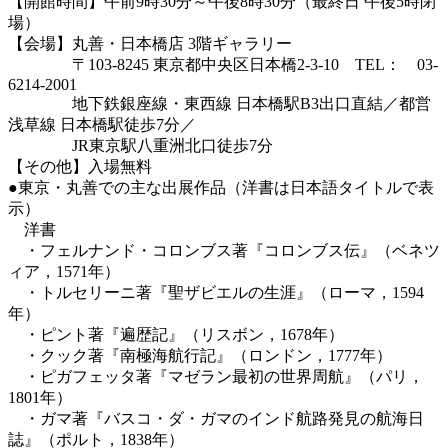
【開館時間】午前9時30分～午後8時30分（最終日 午後5時閉
場）
【会場】丸善・日本橋店 3階ギャラリー
〒103-8245 東京都中央区日本橋2-3-10 TEL： 03-
6214-2001
地下鉄銀座線・東西線 日本橋駅B3出口直結／都営
浅草線 日本橋駅徒歩7分／
JR東京駅八重洲北口徒歩7分
【その他】入場無料
●東京・丸善での主な出展作品（洋書は日本語タイトルで表
示）
洋書
・フェルナンド・コロンブス著『コロンブス伝』（ベネツ
ィア，1571年）
・トルセリーニ著『聖ザビエルの生涯』（ローマ，1594
年）
・ピント著『遍歴記』（リスボン，1678年）
・クック著『南極海航行記』（ロンドン，1777年）
・ピガフェッタ著『マゼラン最初の世界周航』（パリ，
1801年）
・ガマ著『バスコ・ダ・ガマのインド航路発見の航海日
誌』（ポルト，1838年）