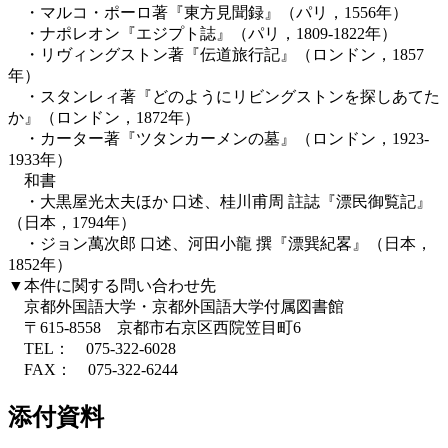
・マルコ・ポーロ著『東方見聞録』（パリ，1556年）
・ナポレオン『エジプト誌』（パリ，1809-1822年）
・リヴィングストン著『伝道旅行記』（ロンドン，1857
年）
・スタンレィ著『どのようにリビングストンを探しあてた
か』（ロンドン，1872年）
・カーター著『ツタンカーメンの墓』（ロンドン，1923-
1933年）
和書
・大黒屋光太夫ほか 口述、桂川甫周 註誌『漂民御覧記』
（日本，1794年）
・ジョン萬次郎 口述、河田小龍 撰『漂巽紀畧』（日本，
1852年）
▼本件に関する問い合わせ先
京都外国語大学・京都外国語大学付属図書館
〒615-8558 京都市右京区西院笠目町6
TEL： 075-322-6028
FAX： 075-322-6244
添付資料