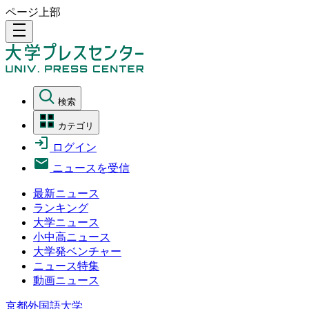
ページ上部
density_medium
検索
カテゴリ
ログイン
ニュースを受信
最新ニュース
ランキング
大学ニュース
小中高ニュース
大学発ベンチャー
ニュース特集
動画ニュース
京都外国語大学