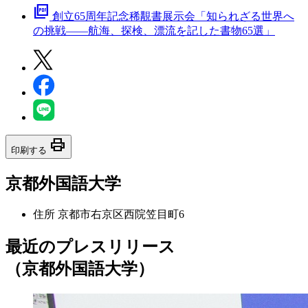
picture_as_pdf
創立65周年記念稀覯書展示会「知られざる世界へ
の挑戦――航海、探検、漂流を記した書物65選」
print
印刷する
京都外国語大学
住所
京都市右京区西院笠目町6
最近のプレスリリース
（京都外国語大学）