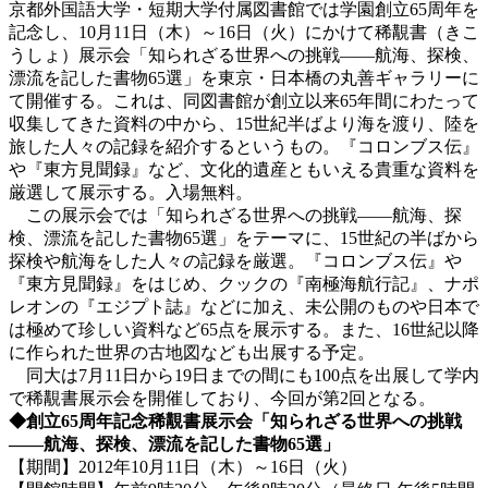
京都外国語大学・短期大学付属図書館では学園創立65周年を
記念し、10月11日（木）～16日（火）にかけて稀覯書（きこ
うしょ）展示会「知られざる世界への挑戦――航海、探検、
漂流を記した書物65選」を東京・日本橋の丸善ギャラリーに
て開催する。これは、同図書館が創立以来65年間にわたって
収集してきた資料の中から、15世紀半ばより海を渡り、陸を
旅した人々の記録を紹介するというもの。『コロンブス伝』
や『東方見聞録』など、文化的遺産ともいえる貴重な資料を
厳選して展示する。入場無料。
この展示会では「知られざる世界への挑戦――航海、探
検、漂流を記した書物65選」をテーマに、15世紀の半ばから
探検や航海をした人々の記録を厳選。『コロンブス伝』や
『東方見聞録』をはじめ、クックの『南極海航行記』、ナポ
レオンの『エジプト誌』などに加え、未公開のものや日本で
は極めて珍しい資料など65点を展示する。また、16世紀以降
に作られた世界の古地図なども出展する予定。
同大は7月11日から19日までの間にも100点を出展して学内
で稀覯書展示会を開催しており、今回が第2回となる。
◆創立65周年記念稀覯書展示会「知られざる世界への挑戦
――航海、探検、漂流を記した書物65選」
【期間】2012年10月11日（木）～16日（火）