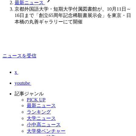
chevron_forward
最新ニュース
京都外国語大学・短期大学付属図書館が、10月11日～
16日まで「創立65周年記念稀覯書展示会」を東京・日
本橋の丸善ギャラリーにて開催
ニュースを受信
x
youtube
記事ジャンル
PICK UP
最新ニュース
ランキング
大学ニュース
小中高ニュース
大学発ベンチャー