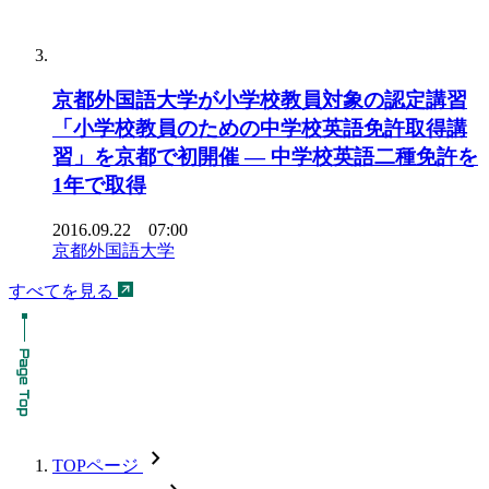
京都外国語大学が小学校教員対象の認定講習
「小学校教員のための中学校英語免許取得講
習」を京都で初開催 — 中学校英語二種免許を
1年で取得
2016.09.22 07:00
京都外国語大学
すべてを見る
chevron_forward
TOPページ